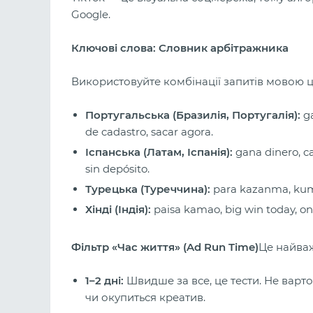
Google.
Ключові слова: Словник арбітражника
Використовуйте комбінації запитів мовою ц
Португальська (Бразилія, Португалія):
ga
de cadastro, sacar agora.
Іспанська (Латам, Іспанія):
gana dinero, ca
sin depósito.
Турецька (Туреччина):
para kazanma, kumar
Хінді (Індія):
paisa kamao, big win today, on
Фільтр «Час життя» (Ad Run Time)
Це найваж
1–2 дні:
Швидше за все, це тести. Не варто
чи окупиться креатив.