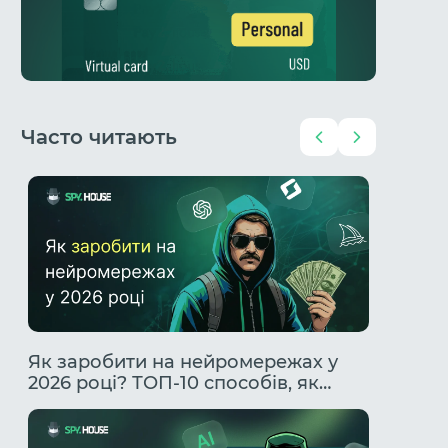
Часто читають
Чи
Як заробити на нейромережах у
Гемблі
2026 році? ТОП-10 способів, як
Повний
заробити за допомогою ІІ.
профіт