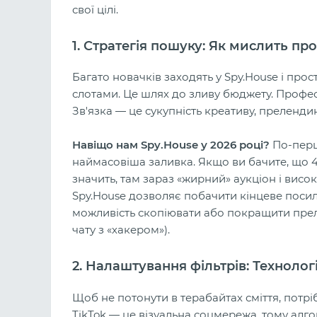
свої цілі.
1. Стратегія пошуку: Як мислить п
Багато новачків заходять у Spy.House і про
слотами. Це шлях до зливу бюджету. Професі
Зв'язка — це сукупність креативу, преленди
Навіщо нам Spy.House у 2026 році?
По-перше
наймасовіша заливка. Якщо ви бачите, що 4
значить, там зараз «жирний» аукціон і висок
Spy.House дозволяє побачити кінцеве посил
можливість скопіювати або покращити прел
чату з «хакером»).
2. Налаштування фільтрів: Техноло
Щоб не потонути в терабайтах сміття, потр
TikTok — це візуальна соцмережа, тому алго