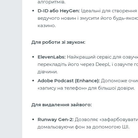
алгоритмів.
D-ID або HeyGen:
Ідеальні для створення 
ведучого новин і змусити його будь-яко
казино.
Для роботи зі звуком:
ElevenLabs:
Найкращий сервіс для озвучки.
перекладіть його через DeepL і озвучте 
дівчини.
Adobe Podcast (Enhance):
Допоможе очист
«запису на телефон» для більшої довіри.
Для видалення зайвого:
Runway Gen-2:
Дозволяє «зафарбовувати»
домальовуючи фон за допомогою ШІ.