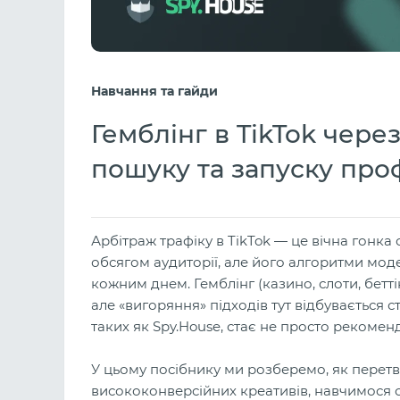
Навчання та гайди
Гемблінг в TikTok чере
пошуку та запуску проф
Арбітраж трафіку в TikTok — це вічна гонк
обсягом аудиторії, але його алгоритми моде
кожним днем. Гемблінг (казино, слоти, бетт
але «вигоряння» підходів тут відбувається с
таких як Spy.House, стає не просто рекоме
У цьому посібнику ми розберемо, як перет
висококонверсійних креативів, навчимося о