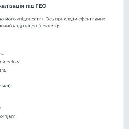
окалізація під ГЕО
но його «підписати». Ось приклади ефективних
льний кадр відео (пекшот):
io!
ink below!
rs.
ька):
a!
orrijam.