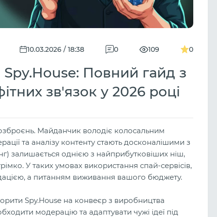
10.03.2026 / 18:38
0
109
0
з Spy.House: Повний гайд з
ітних зв'язок у 2026 році
а озброєнь. Майданчик володіє колосальним
рації та аналізу контенту стають досконалішими з
інг) залишається однією з найприбутковіших ніш,
трімко. У таких умовах використання спай-сервісів,
ндацією, а питанням виживання вашого бюджету.
ворити Spy.House на конвеєр з виробництва
бходити модерацію та адаптувати чужі ідеї під