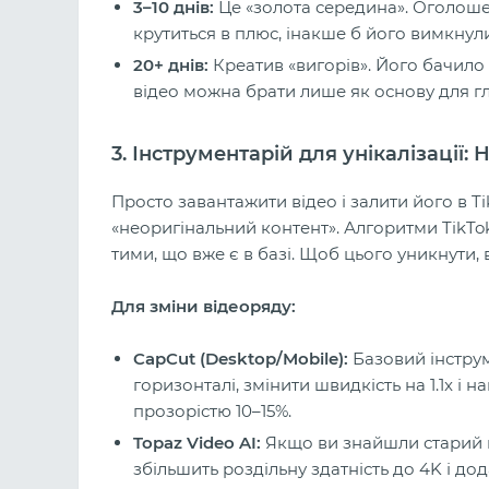
3–10 днів:
Це «золота середина». Оголоше
крутиться в плюс, інакше б його вимкнули
20+ днів:
Креатив «вигорів». Його бачило 
відео можна брати лише як основу для г
3. Інструментарій для унікалізації
Просто завантажити відео і залити його в T
«неоригінальний контент». Алгоритми TikTok
тими, що вже є в базі. Щоб цього уникнути
Для зміни відеоряду:
CapCut (Desktop/Mobile):
Базовий інструм
горизонталі, змінити швидкість на 1.1x і н
прозорістю 10–15%.
Topaz Video AI:
Якщо ви знайшли старий к
збільшить роздільну здатність до 4K і до