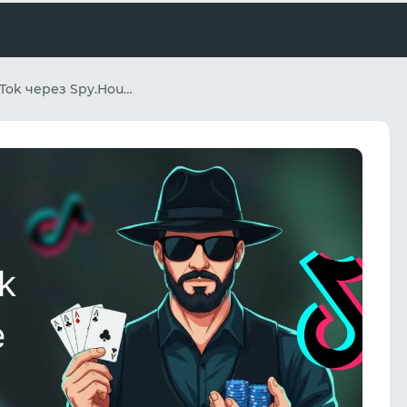
Гемблінг в TikTok через Spy.House: Повний гайд з пошуку та запуску профітних зв'язок у 2026 році