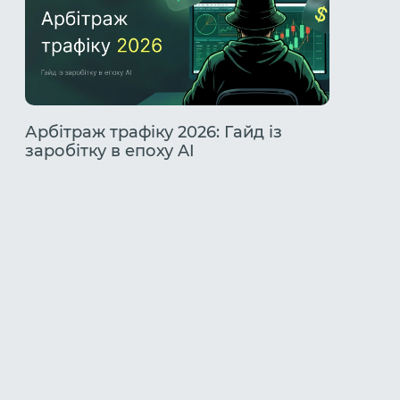
Арбітраж трафіку 2026: Гайд із
Розбір
заробітку в епоху AI
TikTok