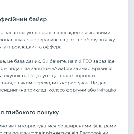
рофесійний байєр
сто завантажують перші ліпші відео з яскравими
онал шукає не «красиве відео», а робочу зв'язку.
нгу (прокладки) та оффера.
, це база даних. Ви бачите, на які ГЕО зараз іде
0% видачі за запитом «Aviator» займає Бразилія,
а окупність. По-друге, це аналіз воронки.
ання, за яким переходить користувач. Це дає
ендинг (наприклад, колесо фортуни або імітацію
Арбітраж на беттинг у 2026 році: 
гія глибокого пошуку
живий ринок і скільки можна
заробити новачкові?
ібно вміти користуватися розширеними фільтрами.
ритм пошуку тут відрізняється від Facebook чи