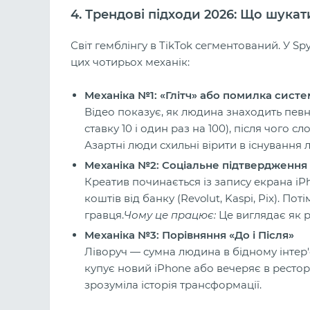
4. Трендові підходи 2026: Що шукат
Світ гемблінгу в TikTok сегментований. У Sp
цих чотирьох механік:
Механіка №1: «Глітч» або помилка сист
Відео показує, як людина знаходить певну
ставку 10 і один раз на 100), після чого с
Азартні люди схильні вірити в існування л
Механіка №2: Соціальне підтвердженн
Креатив починається із запису екрана i
коштів від банку (Revolut, Kaspi, Pix). 
гравця.
Чому це працює:
Це виглядає як р
Механіка №3: Порівняння «До і Після»
Ліворуч — сумна людина в бідному інтер'
купує новий iPhone або вечеряє в рестор
зрозуміла історія трансформації.