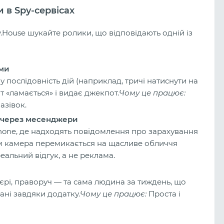
и в Spy-сервісах
y.House шукайте ролики, що відповідають одній із
еми
 послідовність дій (наприклад, тричі натиснути на
лот «ламається» і видає джекпот.
Чому це працює:
азівок.
я через месенджери
Phone, де надходять повідомлення про зарахування
Потім камера перемикається на щасливе обличчя
еальний відгук, а не реклама.
єрі, праворуч — та сама людина за тиждень, що
ані завдяки додатку.
Чому це працює:
Проста і