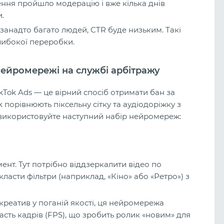
ння пройшло модерацію і вже кілька днів
.
занадто багато людей, CTR буде низьким. Такі
либокої переробки.
: Нейромережі на службі арбітражу
ikTok Ads — це вірний спосіб отримати бан за
 порівнюють піксельну сітку та аудіодоріжку з
, використовуйте наступний набір нейромереж:
ент. Тут потрібно віддзеркалити відео по
акласти фільтри (наприклад, «Кіно» або «Ретро») з
реатив у поганій якості, ця нейромережа
дасть кадрів (FPS), що зробить ролик «новим» для