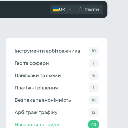
UK
Увійти
Інструменти арбітражника
10
Гео та оффери
1
Лайфхаки та схеми
6
Платіжні рішення
1
Безпека та анонімність
16
Арбітраж трафіку
12
Навчання та гайди
43