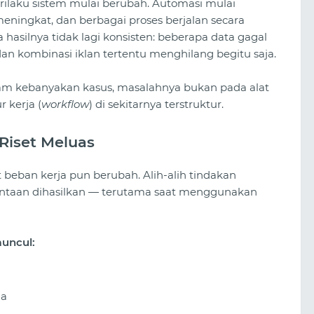
ilaku sistem mulai berubah. Automasi mulai
meningkat, dan berbagai proses berjalan secara
a hasilnya tidak lagi konsisten: beberapa data gagal
n kombinasi iklan tertentu menghilang begitu saja.
alam kebanyakan kasus, masalahnya bukan pada alat
 kerja (
workflow
) di sekitarnya terstruktur.
Riset Meluas
fat beban kerja pun berubah. Alih-alih tindakan
mintaan dihasilkan — terutama saat menggunakan
muncul:
Berjudi di TikTok dengan Spy.House
Panduan Lengkap untuk
Menemukan dan Meluncurkan
da
Kombinasi Menguntungkan di Tah
2026