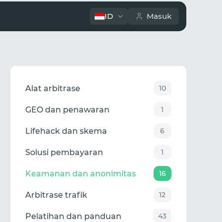
ID
Masuk
Alat arbitrase
10
GEO dan penawaran
1
Lifehack dan skema
6
Solusi pembayaran
1
Keamanan dan anonimitas
16
Arbitrase trafik
12
Pelatihan dan panduan
43