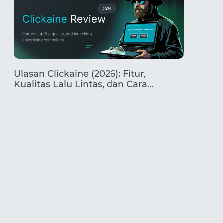
Ulasan Clickaine (2026): Fitur,
Arbitr
Kualitas Lalu Lintas, dan Cara
Apakah
Meluncurkan Kampanye
Berapa
Pemul