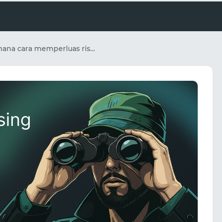
Bagaimana cara memperluas riset iklan dengan alat mata-mata sambil menjaga kestabilan data?