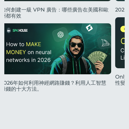
如何創建一級 VPN 廣告：哪些廣告在美國和歐
20
洲都有效
Onl
2026年如何利用神經網路賺錢？利用人工智慧
性變
賺錢的十大方法。