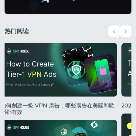
热门阅读
如何創建一級 VPN 廣告：哪些廣告在美國和歐
20
洲都有效