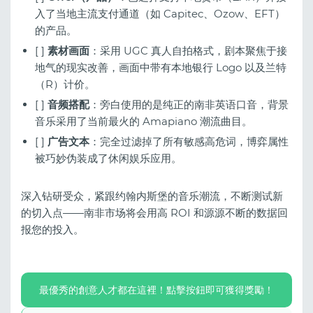
入了当地主流支付通道（如 Capitec、Ozow、EFT）
的产品。
[ ]
素材画面
：采用 UGC 真人自拍格式，剧本聚焦于接
地气的现实改善，画面中带有本地银行 Logo 以及兰特
（R）计价。
[ ]
音频搭配
：旁白使用的是纯正的南非英语口音，背景
音乐采用了当前最火的 Amapiano 潮流曲目。
[ ]
广告文本
：完全过滤掉了所有敏感高危词，博弈属性
被巧妙伪装成了休闲娱乐应用。
深入钻研受众，紧跟约翰内斯堡的音乐潮流，不断测试新
的切入点——南非市场将会用高 ROI 和源源不断的数据回
报您的投入。
最優秀的創意人才都在這裡！點擊按鈕即可獲得獎勵！