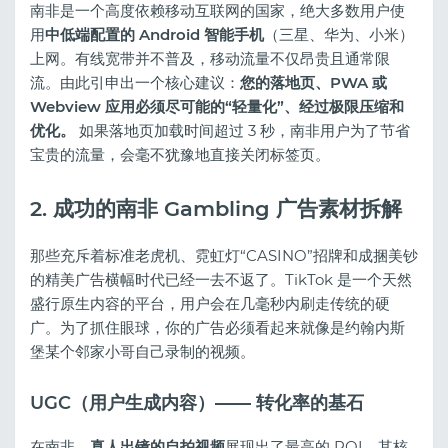
南非是一个高度依赖移动互联网的国家，绝大多数用户使
用
中低端配置的 Android 智能手机
（三星、华为、小米）
上网。有线宽带并不普及，移动流量不仅昂贵且通常限
流。由此引申出一个核心建议：
您的落地页、PWA 或
Webview 应用必须尽可能的“轻量化”、经过极限压缩和
优化。
如果落地页加载时间超过 3 秒，南非用户为了节省
宝贵的流量，会毫不犹豫地直接关闭标签页。
2. 成功的南非 Gambling 广告素材拆解
那些充斥着标准老虎机、霓虹灯“CASINO”招牌和成捆美钞
的精美广告横幅时代已经一去不返了。TikTok 是一个天然
盛行原生内容的平台，用户会在几毫秒内刷走传统的硬
广。为了抓住眼球，你的广告必须看起来就像是约翰内斯
堡某个邻家小哥自己录制的视频。
UGC（用户生成内容）—— 转化率的基石
在南非，
真人出镜的自拍视频
展现出了最高的 ROI。其核