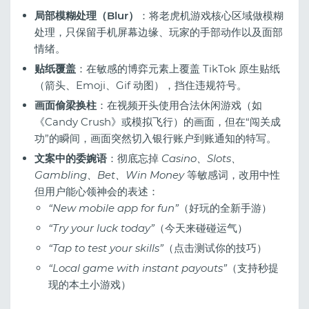
局部模糊处理（Blur）
：将老虎机游戏核心区域做模糊
处理，只保留手机屏幕边缘、玩家的手部动作以及面部
情绪。
贴纸覆盖
：在敏感的博弈元素上覆盖 TikTok 原生贴纸
（箭头、Emoji、Gif 动图），挡住违规符号。
画面偷梁换柱
：在视频开头使用合法休闲游戏（如
《Candy Crush》或模拟飞行）的画面，但在“闯关成
功”的瞬间，画面突然切入银行账户到账通知的特写。
文案中的委婉语
：彻底忘掉
Casino、Slots、
Gambling、Bet、Win Money
等敏感词，改用中性
但用户能心领神会的表述：
“New mobile app for fun”
（好玩的全新手游）
“Try your luck today”
（今天来碰碰运气）
“Tap to test your skills”
（点击测试你的技巧）
“Local game with instant payouts”
（支持秒提
现的本土小游戏）