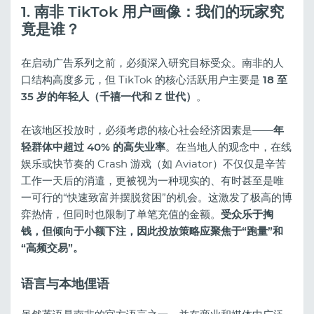
1. 南非 TikTok 用户画像：我们的玩家究
竟是谁？
在启动广告系列之前，必须深入研究目标受众。南非的人
口结构高度多元，但 TikTok 的核心活跃用户主要是
18 至
35 岁的年轻人（千禧一代和 Z 世代）
。
在该地区投放时，必须考虑的核心社会经济因素是——
年
轻群体中超过 40% 的高失业率
。在当地人的观念中，在线
娱乐或快节奏的 Crash 游戏（如 Aviator）不仅仅是辛苦
工作一天后的消遣，更被视为一种现实的、有时甚至是唯
一可行的“快速致富并摆脱贫困”的机会。这激发了极高的博
弈热情，但同时也限制了单笔充值的金额。
受众乐于掏
钱，但倾向于小额下注，因此投放策略应聚焦于“跑量”和
“高频交易”。
语言与本地俚语