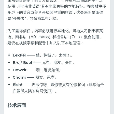
虽然英语是南非的官方语言之一，并在商业和媒体中广泛
使用，但“南非英语”具有非常独特的本地特征。在素材中使
用纯正的英音或美音是极其严重的错误，这会瞬间暴露你
是“外来者”，导致预算打水漂。
为了赢得信任，内容必须进行本地化。当地人习惯于将英
语、南非语（Afrikaans）和祖鲁语（Zulu）混合使用。
建议在视频字幕和配音中加入以下本地俚语：
Lekker
—— 酷、棒极了、太赞了。
Bru / Boet
—— 兄弟、朋友、哥们。
Howzit
—— 嗨，近况如何。
Chomi
—— 朋友、死党。
Eish!
—— 表示惊讶、震惊或兴奋的惊叹词（非常适合
在赢得大奖的瞬间使用）。
技术层面