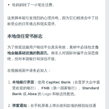
给妈妈转了一小笔生活费。
这类脚本能引发强烈的心理共鸣，因为它们精准击中了目
标受众的日常痛点和现实需求。
本地信任背书标志
为了彻底说服用户相信平台真实有效，素材中必须包含
当
地金融基础设施的熟面孔
。南非人对国际诈骗平台深恶痛
绝，但对本国银行却深信不疑。
在视频画面中请务必加入：
本地银行界面
：使用
Capitec Bank
（在普罗大众中最
受欢迎的银行）、
FNB
（第一国家银行）、
Standard
Bank
或
Absa
的 Logo 和标志性配色。
弹窗通知
：在手机屏幕上弹出收到款项的模拟短信通