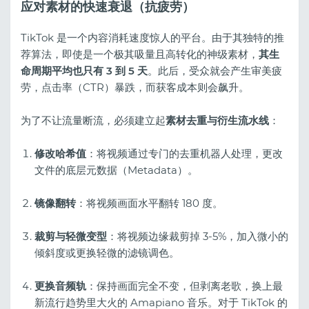
应对素材的快速衰退（抗疲劳）
TikTok 是一个内容消耗速度惊人的平台。由于其独特的推
荐算法，即使是一个极其吸量且高转化的神级素材，
其生
命周期平均也只有 3 到 5 天
。此后，受众就会产生审美疲
劳，点击率（CTR）暴跌，而获客成本则会飙升。
为了不让流量断流，必须建立起
素材去重与衍生流水线
：
修改哈希值
：将视频通过专门的去重机器人处理，更改
文件的底层元数据（Metadata）。
镜像翻转
：将视频画面水平翻转 180 度。
裁剪与轻微变型
：将视频边缘裁剪掉 3-5%，加入微小的
倾斜度或更换轻微的滤镜调色。
更换音频轨
：保持画面完全不变，但剥离老歌，换上最
新流行趋势里大火的 Amapiano 音乐。对于 TikTok 的