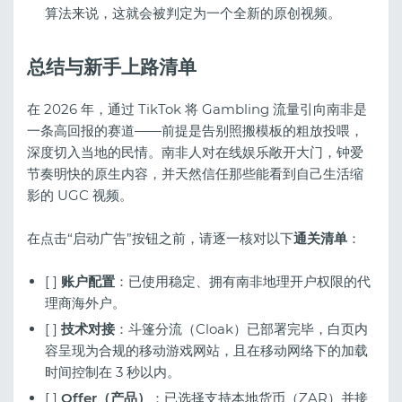
算法来说，这就会被判定为一个全新的原创视频。
总结与新手上路清单
在 2026 年，通过 TikTok 将 Gambling 流量引向南非是
一条高回报的赛道——前提是告别照搬模板的粗放投喂，
深度切入当地的民情。南非人对在线娱乐敞开大门，钟爱
节奏明快的原生内容，并天然信任那些能看到自己生活缩
影的 UGC 视频。
在点击“启动广告”按钮之前，请逐一核对以下
通关清单
：
[ ]
账户配置
：已使用稳定、拥有南非地理开户权限的代
理商海外户。
[ ]
技术对接
：斗篷分流（Cloak）已部署完毕，白页内
容呈现为合规的移动游戏网站，且在移动网络下的加载
时间控制在 3 秒以内。
[ ]
Offer（产品）
：已选择支持本地货币（ZAR）并接