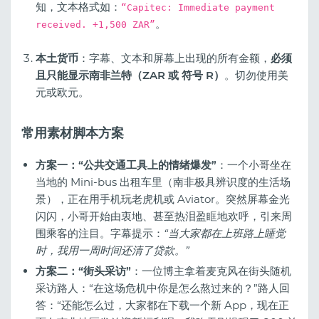
知，文本格式如：
“Capitec: Immediate payment
。
received. +1,500 ZAR”
本土货币
：字幕、文本和屏幕上出现的所有金额，
必须
且只能显示南非兰特（ZAR 或 符号 R）
。切勿使用美
元或欧元。
常用素材脚本方案
方案一：“公共交通工具上的情绪爆发”
：一个小哥坐在
当地的 Mini-bus 出租车里（南非极具辨识度的生活场
景），正在用手机玩老虎机或 Aviator。突然屏幕金光
闪闪，小哥开始由衷地、甚至热泪盈眶地欢呼，引来周
围乘客的注目。字幕提示：
“当大家都在上班路上睡觉
时，我用一周时间还清了贷款。”
方案二：“街头采访”
：一位博主拿着麦克风在街头随机
采访路人：“在这场危机中你是怎么熬过来的？”路人回
答：“还能怎么过，大家都在下载一个新 App，现在正