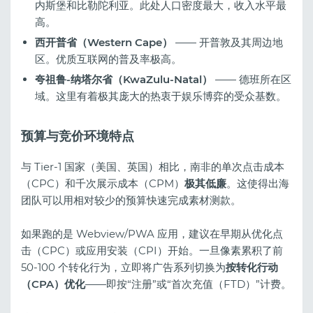
内斯堡和比勒陀利亚。此处人口密度最大，收入水平最
高。
西开普省（Western Cape）
—— 开普敦及其周边地
区。优质互联网的普及率极高。
夸祖鲁-纳塔尔省（KwaZulu-Natal）
—— 德班所在区
域。这里有着极其庞大的热衷于娱乐博弈的受众基数。
预算与竞价环境特点
与 Tier-1 国家（美国、英国）相比，南非的单次点击成本
（CPC）和千次展示成本（CPM）
极其低廉
。这使得出海
团队可以用相对较少的预算快速完成素材测款。
如果跑的是 Webview/PWA 应用，建议在早期从优化点
击（CPC）或应用安装（CPI）开始。一旦像素累积了前
50-100 个转化行为，立即将广告系列切换为
按转化行动
（CPA）优化
——即按“注册”或“首次充值（FTD）”计费。