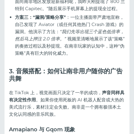
面向南非地区发放迎新福利呢，我昨天刚提现了 800 兰
特到 Capitec。”随后展示手机屏幕上的提现全过程。
方案三：“漏洞/策略分享”
：一位主播面带严肃地宣称，
自己发现了 Aviator（或任何其他热门 Crash 游戏）的
漏洞。他演示了方法：
“我们先等出现三个蓝色低倍率，
然后马上押注 2.0 倍率。”
视频里清晰地展示了该“策略”
的奏效过程以及秒提现。在南非玩家的认知中，这种“伪
策略”具有巨大的转化威力。
3. 音频搭配：如何让南非用户随你的广告
共舞
在 TikTok 上，视觉画面只决定了一半的成功，
声音同样具
有决定性作用
。如果你使用死板的 AI 机器人配音或大热的
美式流行乐，素材注定会失败。南非是一个拥有极强本土
文化认同感的音乐民族。
Amapiano 与 Gqom 现象