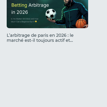
L’arbitrage de paris en 2026 : le
Les cré
marché est-il toujours actif et
secteur
combien un débutant peut-il
qui fon
gagner ?
foncti