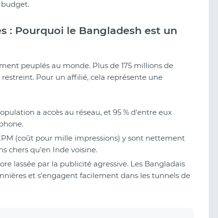
e budget.
res : Pourquoi le Bangladesh est un
ément peuplés au monde. Plus de 175 millions de
restreint. Pour un affilié, cela représente une
opulation a accès au réseau, et 95 % d'entre eux
tphone.
 CPM (coût pour mille impressions) y sont nettement
ns chers qu'en Inde voisine.
re lassée par la publicité agressive. Les Bangladais
nnières et s'engagent facilement dans les tunnels de
Avis sur Clickaine (2026) :
Fonctionnalités, qualité du trafic et
comment lancer des campagnes