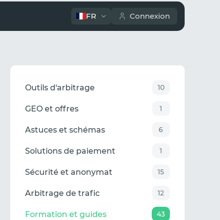
FR
Connexion
Outils d'arbitrage
10
GEO et offres
1
Astuces et schémas
6
Solutions de paiement
1
Sécurité et anonymat
15
Arbitrage de trafic
12
Formation et guides
43