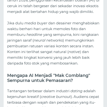
tahun 2026, penggunaan kecerdasan buatan (AI) di
ceruk ini telah bergeser dari sekadar inovasi eksotis
menjadi alat bertahan hidup yang wajib dimiliki.
Jika dulu
media buyer
dan desainer menghabiskan
waktu berhari-hari untuk memoles foto dan
memburu
headline
yang sempurna, kini rangkaian
jaringan saraf (
neural networks
) memungkinkan
pembuatan ratusan variasi konten secara instan.
Konten ini terlihat sangat natural (
native
) dan
memiliki tingkat konversi yang jauh lebih baik
daripada foto stok yang membosankan.
Mengapa AI Menjadi "Mak Comblang"
Sempurna untuk Pemasaran?
Tantangan terbesar dalam industri
dating
adalah
kejenuhan kreatif (
creative burnout
). Audiens cepat
terbiasa dengan wajah dan pendekatan yang itu-