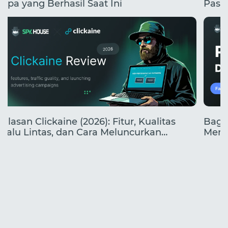
Apa yang Berhasil Saat Ini
Pasa
yang
Ulasan Clickaine (2026): Fitur, Kualitas
Baga
Lalu Lintas, dan Cara Meluncurkan
Mend
Kampanye