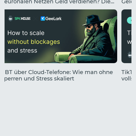
neuronalen Netzen Geld verdienen? Die
Geldv
10 besten Wege, mit KI Geld zu verdienen.
UBT über Cloud-Telefone: Wie man ohne
TikTo
Sperren und Stress skaliert
volls
Start
Jahr