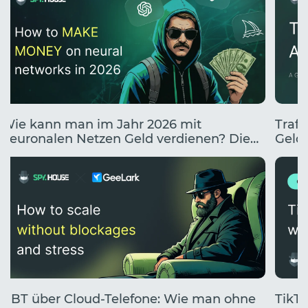
Wie kann man im Jahr 2026 mit
Traff
neuronalen Netzen Geld verdienen? Die
Geldv
10 besten Wege, mit KI Geld zu verdienen.
UBT über Cloud-Telefone: Wie man ohne
TikTo