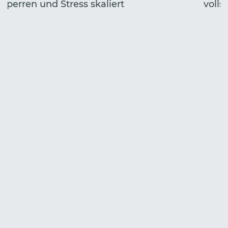
Sperren und Stress skaliert
volls
Start
Jahr