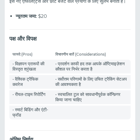
इसे नए एफिलिएट्स और छोटे बजट वाले प्रयोगों के लिए सुलभ बनाता है।
न्यूनतम जमा:
$20
पक्ष और विपक्ष
फायदे (Pros)
विचारणीय बातें (Considerations)
• विज्ञापन प्रारूपों की
• प्रदर्शन काफी हद तक आपके ऑप्टिमाइज़ेशन
विस्तृत श्रृंखला
कौशल पर निर्भर करता है
• वैश्विक ट्रैफिक
• सर्वोत्तम परिणामों के लिए उचित ट्रैकिंग सेटअप
कवरेज
की आवश्यकता है
• रीयल-टाइम रिपोर्टिंग
• स्वचालित टूल को सावधानीपूर्वक कॉन्फ़िगर
किया जाना चाहिए
• स्मार्ट बिडिंग और एंटी-
फ्रॉड
अंतिम निर्णय