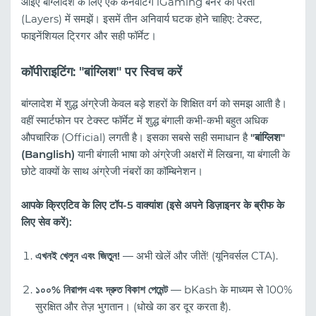
आइए बांग्लादेश के लिए एक कनवर्टिंग iGaming बैनर को परतों
(Layers) में समझें। इसमें तीन अनिवार्य घटक होने चाहिए: टेक्स्ट,
फाइनेंशियल ट्रिगर और सही फॉर्मेट।
कॉपीराइटिंग: "बांग्लिश" पर स्विच करें
बांग्लादेश में शुद्ध अंग्रेजी केवल बड़े शहरों के शिक्षित वर्ग को समझ आती है।
वहीं स्मार्टफोन पर टेक्स्ट फॉर्मेट में शुद्ध बंगाली कभी-कभी बहुत अधिक
औपचारिक (Official) लगती है। इसका सबसे सही समाधान है
"बांग्लिश"
(Banglish)
यानी बंगाली भाषा को अंग्रेजी अक्षरों में लिखना, या बंगाली के
छोटे वाक्यों के साथ अंग्रेजी नंबरों का कॉम्बिनेशन।
आपके क्रिएटिव के लिए टॉप-5 वाक्यांश (इसे अपने डिज़ाइनर के ब्रीफ के
लिए सेव करें):
এখনই খেলুন এবং জিতুন!
— अभी खेलें और जीतें! (यूनिवर्सल CTA).
১০০% নিরাপদ এবং দ্রুত বিকাশ পেমেন্ট
— bKash के माध्यम से 100%
सुरक्षित और तेज़ भुगतान। (धोखे का डर दूर करता है).