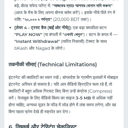
बड़े, बोल्ड सफेद फॉन्ट में:
"আজকের ম্যাচে আপনার বোনাস দাবি করুন!"
(आज के मैच के लिए अपना बोनस क्लेम करें!)। इसके नीचे पीले रंग में
राशि:
"২০,০০০ ৳ পর্যন্ত!"
(20,000 BDT तक!)।
[लेयर 4 - ट्रस्ट बैज (बाईं ओर नीचे)]:
एक बड़ा चमकीला बटन
"PLAY NOW"
(या बंगाली में
"এখনই খেলুন"
)। बटन के बगल में —
"Instant Withdrawal"
(त्वरित निकासी) टेक्स्ट के साथ
bKash और Nagad के लोगो।
तकनीकी सीमाएं (Technical Limitations)
इंटरनेट की क्वालिटी का ध्यान रखें। बांग्लादेश के ग्रामीण इलाकों में मोबाइल
इंटरनेट अस्थिर हो सकता है। यदि आप वीडियो क्रिएटिव चला रहे हैं, तो
क्वालिटी में बहुत अधिक गिरावट किए बिना उन्हें कंप्रेस (Compress)
करें। फेसबुक के लिए वीडियो क्लिप का साइज
3-5 MB
से अधिक नहीं
होना चाहिए, अन्यथा यूज़र के फीड में लोड होने में लंबा समय लगेगा, और वह
बिना पहला फ्रेम देखे ही स्क्रॉल कर देगा।
6. निष्कर्ष और टेस्टिंग चेकलिस्ट