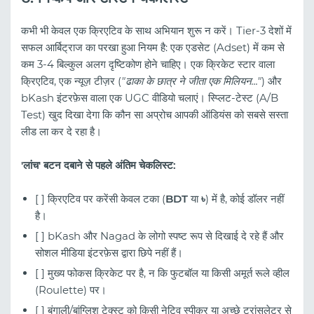
कभी भी केवल एक क्रिएटिव के साथ अभियान शुरू न करें। Tier-3 देशों में
सफल आर्बिट्राज का परखा हुआ नियम है: एक एडसेट (Adset) में कम से
कम 3-4 बिल्कुल अलग दृष्टिकोण होने चाहिए। एक क्रिकेट स्टार वाला
क्रिएटिव, एक न्यूज़ टीज़र (
"ढाका के छात्र ने जीता एक मिलियन..."
) और
bKash इंटरफ़ेस वाला एक UGC वीडियो चलाएं। स्प्लिट-टेस्ट (A/B
Test) खुद दिखा देगा कि कौन सा अप्रोच आपकी ऑडियंस को सबसे सस्ता
लीड ला कर दे रहा है।
'लांच' बटन दबाने से पहले अंतिम चेकलिस्ट:
[ ] क्रिएटिव पर करेंसी केवल टका (
BDT
या
৳
) में है, कोई डॉलर नहीं
है।
[ ] bKash और Nagad के लोगो स्पष्ट रूप से दिखाई दे रहे हैं और
सोशल मीडिया इंटरफ़ेस द्वारा छिपे नहीं हैं।
[ ] मुख्य फोकस क्रिकेट पर है, न कि फुटबॉल या किसी अमूर्त रूले व्हील
(Roulette) पर।
[ ] बंगाली/बांग्लिश टेक्स्ट को किसी नेटिव स्पीकर या अच्छे ट्रांसलेटर से