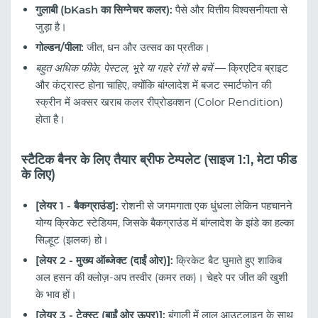
गुलाबी (bKash का सिग्नेचर कलर):
पैसे और वित्तीय विश्वसनीयता से
जुड़ा है।
गोल्डन/पीला:
जीत, धन और उत्सव का प्रतीक।
बहुत अधिक फीके, पेस्टल, भूरे या गहरे रंगों से बचें
— क्रिएटिव ब्राइट
और कंट्रास्ट होना चाहिए, क्योंकि बांग्लादेश में बजट स्मार्टफोन की
स्क्रीन में अक्सर खराब कलर रीप्रोडक्शन (Color Rendition)
होता है।
स्टैटिक बैनर के लिए तैयार ब्रीफ टेम्पलेट (साइज 1:1, मेटा फीड
के लिए)
[लेयर 1 - बैकग्राउंड]:
रोशनी से जगमगाता एक धुंधला लेकिन पहचानने
योग्य क्रिकेट स्टेडियम, जिसके बैकग्राउंड में बांग्लादेश के झंडे का हल्का
सिल्हूट (झलक) हो।
[लेयर 2 - मुख्य ऑब्जेक्ट (दाईं ओर)]:
क्रिकेट बैट घुमाते हुए शाकिब
अल हसन की क्लोज़-अप तस्वीर (कमर तक)। चेहरे पर जीत की खुशी
के भाव हों।
[लेयर 3 - टेक्स्ट (बाईं ओर ऊपर)]:
बंगाली में लाल आउटलाइन के साथ