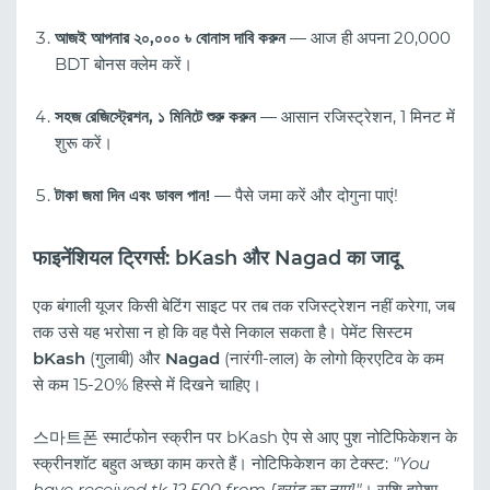
আজই আপনার ২০,০০০ ৳ বোনাস দাবি করুন
— आज ही अपना 20,000
BDT बोनस क्लेम करें।
সহজ রেজিস্ট্রেশন, ১ মিনিটে শুরু করুন
— आसान रजिस्ट्रेशन, 1 मिनट में
शुरू करें।
টাকা জমা দিন এবং ডাবল পান!
— पैसे जमा करें और दोगुना पाएं!
फाइनेंशियल ट्रिगर्स: bKash और Nagad का जादू
एक बंगाली यूजर किसी बेटिंग साइट पर तब तक रजिस्ट्रेशन नहीं करेगा, जब
तक उसे यह भरोसा न हो कि वह पैसे निकाल सकता है। पेमेंट सिस्टम
bKash
(गुलाबी) और
Nagad
(नारंगी-लाल) के लोगो क्रिएटिव के कम
से कम 15-20% हिस्से में दिखने चाहिए।
스마트폰 स्मार्टफोन स्क्रीन पर bKash ऐप से आए पुश नोटिफिकेशन के
स्क्रीनशॉट बहुत अच्छा काम करते हैं। नोटिफिकेशन का टेक्स्ट:
"You
have received tk 12,500 from [ब्रांड का नाम]"
। राशि हमेशा