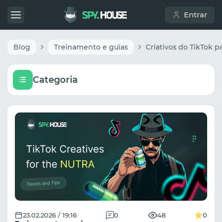
Entrar
Blog
Treinamento e guias
Categoria
23.02.2026 / 19:16
0
48
0