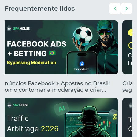
Frequentemente lidos
Anúncios Facebook + Apostas no Brasil:
Cria
Como contornar a moderação e criar
segme
anúncios clicáveis
renta