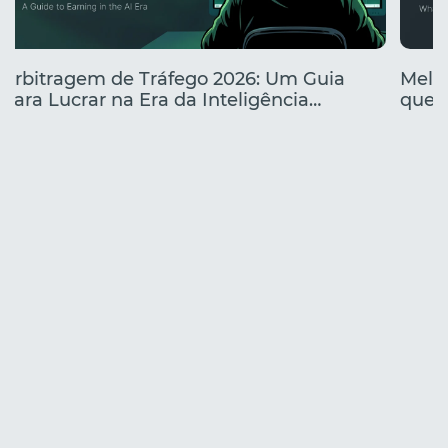
Arbitragem de Tráfego 2026: Um Guia
Melho
para Lucrar na Era da Inteligência
que e
Artificial