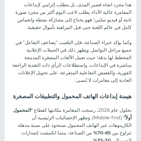
هذا مجرد اتجاه قصير المدى، بل مطلب إلزامي لإبداعات
المقامرة عالية الأداء. يطلب لاعب اليوم أكثر من مجرد صورة
ثابتة أو فيديو سلبي؛ فهو يحتاج إلى مشاركة نشطة وانغماس
كامل في عالم اللعبة حتى قبل المراهنة بأموال حقيقية.
وكما يؤكد خبراء الصناعة، فإن التلعيب "يضاعف التفاعل" في
جميع مراحل التواصل. ويظهر ذلك في الحملات الإعلانية
المخطط لها بدقة؛ حيث تعمل الألعاب المصغرة المدمجة
مباشرة في الإبداعات، واستطلاعات الرأي ذات التغذية الراجعة
الفورية، والقصص التفاعلية المتفرعة، على تحويل الإعلانات
العادية إلى مغامرات لا تُنسى.
هيمنة إبداعات الهاتف المحمول والتطبيقات المصغرة
بحلول عام 2026، رسخت المقامرة مكانتها كقطاع
"المحمول
أولاً"
(Mobile-first). وتظهر الإحصائيات الرئيسية أن
الكازينوهات عبر الهاتف المحمول تستحوذ على نسبة مذهلة
تتراوح بين
65-70%
من الصناعة، بينما انكمشت إصدارات
الويب إلى
30-35%
.