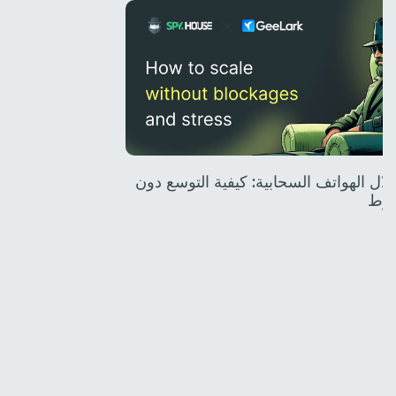
 خلال الهواتف السحابية: كيفية التوسع دون
غوط