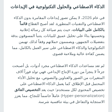
الذكاء الاصطناعي والحلول التكنولوجية في الإبداعات
في عام 2026، لا يمكن تصور إبداعات المقامرة بدون الذكاء
الاصطناعي والتقنيات المتطورة. لقد أصبح القطاع
قائماً
بالكامل على البيانات
، حيث يتم صياغة كل رسالة إعلانية
وتحسينها بناءً على تحليل عميق للبيانات. يتنبأ المسوقون بدقة
بتفضيلات الجمهور، ويصممون حملاتهم وفقاً لذلك. تهيمن
التكنولوجيا والذكاء الاصطناعي على سير العمل بالكامل، مما
يضمن كفاءة عالية وملاءمة قصوى.
لم تعد مساعدات الذكاء الاصطناعي مجرد أدوات، بل أصبحت
جزءاً لا يتجزأ من دورة الإنتاج الإبداعي. فهي تولد فوراً آلاف
المتغيرات من الصور والعناوين والنصوص، مع تحليل الأداء
المحتمل قبل الإطلاق. كما يعمل الذكاء الاصطناعي على
تخصيص المحتوى لكل مستخدم؛ حيث يعد
التخصيص الفائق
(Hyper-personalization) عاملاً حاسماً للنجاح، مما يعزز
الاستجابة والتفاعل في بيئة تنافسية شرسة.