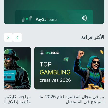
الأكثر قراءة
أفضل المبدعين في مجال المقامرة لعام 2026: ما
وما سينجح في المستقبل
وكيفية إطلاق الح