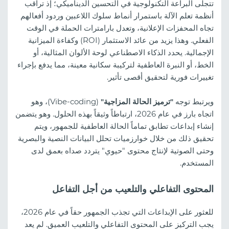
تتجلى البراعة التكنولوجية في التحسين الديناميكي؛ إذ تراقب
أنظمة تعلم الآلة باستمرار أنماط سلوك اللاعبين وردود أفعالهم
تجاه المحفزات الإعلانية، وتعدل بارامترات الحملة في الوقت
الفعلي. وهذا يزيد من عائد الاستثمار (ROI) وكفاءة الميزانية
الإجمالية. يحدد الذكاء الاصطناعي لوحة الألوان المثالية، أو
الخط، أو النبرة العاطفية لتركيبة سكانية معينة، مما يدفع بإجراء
تغييرات فورية لتحقيق أقصى تأثير.
ويرتبط توجه
"ترميز الحالة المزاجية"
(Vibe-coding)، وهو
اتجاه بارز في عام 2026، ارتباطاً وثيقاً بهذه الحلول. وهو يتضمن
إنشاء إبداعات تطابق تماماً الحالة العاطفية للجمهور، ويتم
تحقيق ذلك من خلال خوارزميات تحلل البيانات النصية والبصرية
وحتى الصوتية لإنتاج محتوى "حيوي" يتردد صداه بعمق لدى
المستخدم.
المحتوى التفاعلي والتلعيب من أجل التفاعل
للعثور على الإبداعات التي تجذب الجمهور حقاً في عام 2026،
يجب التركيز على المحتوى التفاعلي والتلعيب العميق. لم يعد