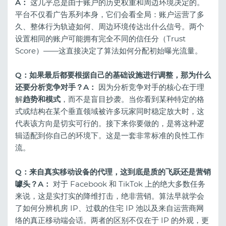
A：
这几乎总是由于账户的历史权重和周边环境决定的。
平台不仅看广告系列本身，它们会看全局：账户运营了多
久、整体行为轨迹如何、周边环境传达出什么信号。两个
设置相同的账户可能拥有完全不同的信任分（Trust
Score）——这直接决定了算法如何分配初始曝光流量。
Q：如果最后都要根据自己的基础设施进行调整，那为什么
还要分析竞争对手？
A：
因为分析竞争对手的核心在于理
解
趋势和模式
，而不是盲目抄袭。当你看到某种特定的格
式或结构在某个垂直领域被许多玩家同时稳定放大时，这
代表该方向是切实可行的。接下来你要做的，是将这种逻
辑适配到你自己的环境下。这是一套非常标准的良性工作
流。
Q：来自真实移动设备的代理，这到底是质的飞跃还是营销
噱头？
A：
对于 Facebook 和 TikTok 上的绝大多数任务
来说，这是实打实的降维打击，绝非营销。算法早就学会
了如何分辨机房 IP、过载的住宅 IP 池以及来自运营商网
络的真正移动端会话。两者的区别不仅在于 IP 的外观，更