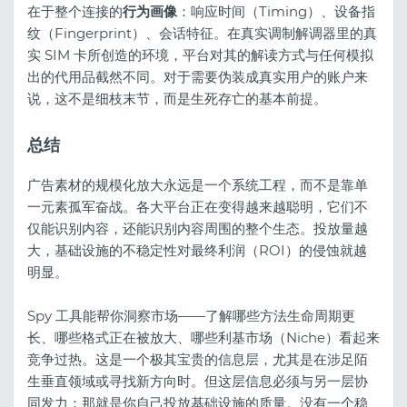
在于整个连接的
行为画像
：响应时间（Timing）、设备指
纹（Fingerprint）、会话特征。在真实调制解调器里的真
实 SIM 卡所创造的环境，平台对其的解读方式与任何模拟
出的代用品截然不同。对于需要伪装成真实用户的账户来
说，这不是细枝末节，而是生死存亡的基本前提。
总结
广告素材的规模化放大永远是一个系统工程，而不是靠单
一元素孤军奋战。各大平台正在变得越来越聪明，它们不
仅能识别内容，还能识别内容周围的整个生态。投放量越
大，基础设施的不稳定性对最终利润（ROI）的侵蚀就越
明显。
Spy 工具能帮你洞察市场——了解哪些方法生命周期更
长、哪些格式正在被放大、哪些利基市场（Niche）看起来
竞争过热。这是一个极其宝贵的信息层，尤其是在涉足陌
生垂直领域或寻找新方向时。但这层信息必须与另一层协
同发力：那就是你自己投放基础设施的质量。没有一个稳