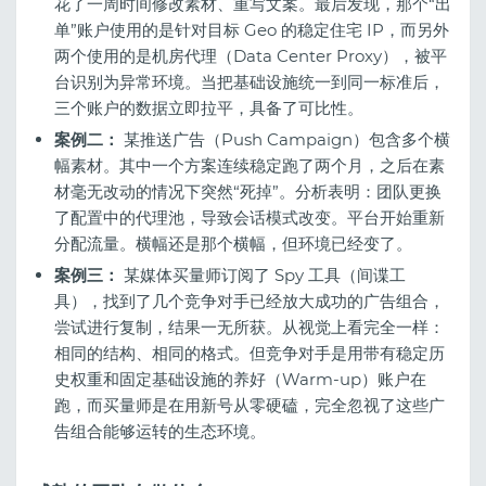
花了一周时间修改素材、重写文案。最后发现，那个“出
单”账户使用的是针对目标 Geo 的稳定住宅 IP，而另外
两个使用的是机房代理（Data Center Proxy），被平
台识别为异常环境。当把基础设施统一到同一标准后，
三个账户的数据立即拉平，具备了可比性。
案例二：
某推送广告（Push Campaign）包含多个横
幅素材。其中一个方案连续稳定跑了两个月，之后在素
材毫无改动的情况下突然“死掉”。分析表明：团队更换
了配置中的代理池，导致会话模式改变。平台开始重新
分配流量。横幅还是那个横幅，但环境已经变了。
案例三：
某媒体买量师订阅了 Spy 工具（间谍工
具），找到了几个竞争对手已经放大成功的广告组合，
尝试进行复制，结果一无所获。从视觉上看完全一样：
相同的结构、相同的格式。但竞争对手是用带有稳定历
史权重和固定基础设施的养好（Warm-up）账户在
跑，而买量师是在用新号从零硬磕，完全忽视了这些广
告组合能够运转的生态环境。