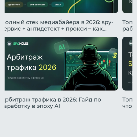
Полный стек медиабайера в 2026: spy-
Топо
сервис + антидетект + прокси – как
рабо
подружить инструменты
Арбитраж трафика в 2026: Гайд по
Топо
заработку в эпоху AI
что 