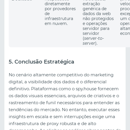
diretamente
extração
velo
por provedores
genérica de
proc
de
dados da web
exce
infraestrutura
não protegidos
um c
em nuvem.
e operações
oper
servidor para
alta
servidor
econ
(
server-to-
server
).
5. Conclusão Estratégica
No cenário altamente competitivo do marketing
digital, a visibilidade dos dados é o diferencial
definitivo. Plataformas como o spy.house fornecem
os dados visuais essenciais, arquivos de criativos e o
rastreamento de funil necessários para entender as
tendências do mercado. No entanto, executar esses
insights em escala e sem interrupções exige uma
infraestrutura de proxy robusta e de alto