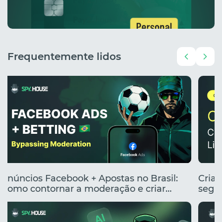
Frequentemente lidos
Anúncios Facebook + Apostas no Brasil:
Cria
Como contornar a moderação e criar
segme
anúncios clicáveis
renta