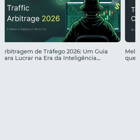
Arbitragem de Tráfego 2026: Um Guia
Melho
para Lucrar na Era da Inteligência
que e
Artificial