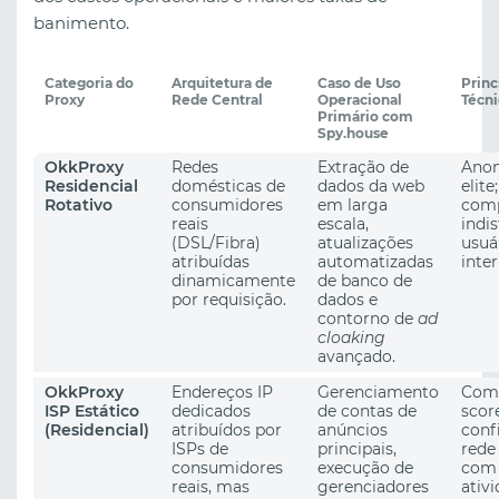
banimento.
Categoria do
Arquitetura de
Caso de Uso
Princ
Proxy
Rede Central
Operacional
Técn
Primário com
Spy.house
OkkProxy
Redes
Extração de
Anon
Residencial
domésticas de
dados da web
elite;
Rotativo
consumidores
em larga
com
reais
escala,
indi
(DSL/Fibra)
atualizações
usuá
atribuídas
automatizadas
inte
dinamicamente
de banco de
por requisição.
dados e
contorno de
ad
cloaking
avançado.
OkkProxy
Endereços IP
Gerenciamento
Comb
ISP Estático
dedicados
de contas de
scor
(Residencial)
atribuídos por
anúncios
conf
ISPs de
principais,
rede
consumidores
execução de
com 
reais, mas
gerenciadores
ativ