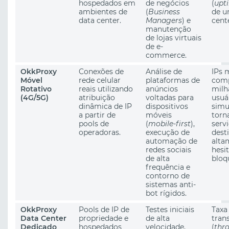
hospedados em
de negócios
(
upt
ambientes de
(
Business
de u
data center.
Managers
) e
cent
manutenção
de lojas virtuais
de e-
commerce.
OkkProxy
Conexões de
Análise de
IPs 
Móvel
rede celular
plataformas de
comp
Rotativo
reais utilizando
anúncios
milh
(4G/5G)
atribuição
voltadas para
usuá
dinâmica de IP
dispositivos
simu
a partir de
móveis
torn
pools de
(
mobile-first
),
serv
operadoras.
execução de
dest
automação de
alta
redes sociais
hesi
de alta
bloq
frequência e
contorno de
sistemas anti-
bot rígidos.
OkkProxy
Pools de IP de
Testes iniciais
Taxa
Data Center
propriedade e
de alta
tran
Dedicado
hospedados
velocidade,
(
thr