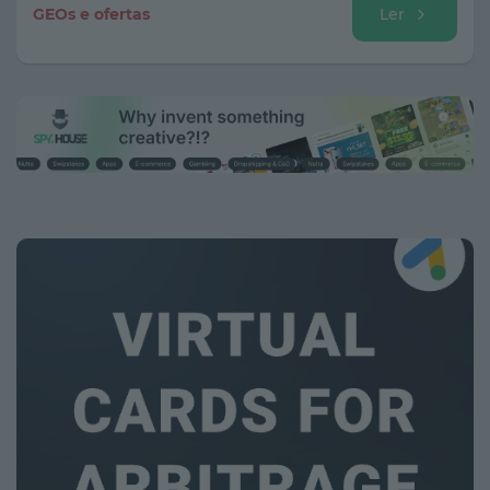
exploraremos como criar criativos que não só
GEOs e ofertas
Ler
superem a cegueira dos banners, mas também
convertam o tráfego frio em subscrições estáveis ​​e
de alto valor.