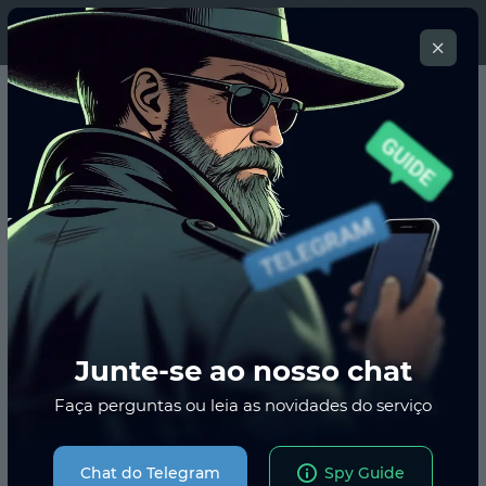
Entrar
Blog
GEOs e ofertas
Categoria
Junte-se ao nosso chat
Faça perguntas ou leia as novidades do serviço
Ordenar:
Com alta classificação
Mais visualizados
Chat do Telegram
Spy Guide