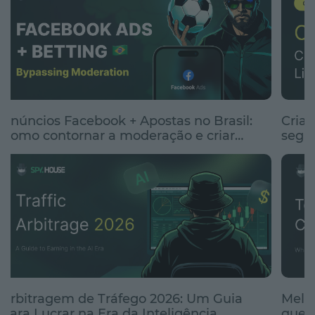
Anúncios Facebook + Apostas no Brasil:
Cria
Como contornar a moderação e criar
segme
anúncios clicáveis
renta
Arbitragem de Tráfego 2026: Um Guia
Melho
para Lucrar na Era da Inteligência
que e