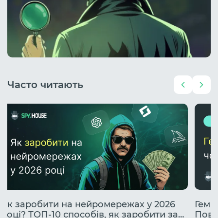
Часто читають
Як заробити на нейромережах у 2026
Гембл
році? ТОП-10 способів, як заробити за
Повн