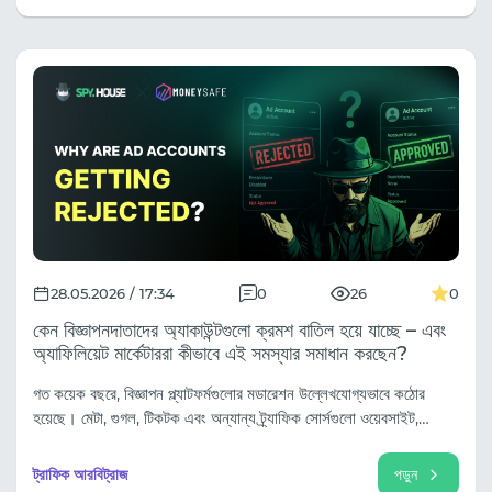
28.05.2026 / 17:34
0
26
0
কেন বিজ্ঞাপনদাতাদের অ্যাকাউন্টগুলো ক্রমশ বাতিল হয়ে যাচ্ছে – এবং
অ্যাফিলিয়েট মার্কেটাররা কীভাবে এই সমস্যার সমাধান করছেন?
গত কয়েক বছরে, বিজ্ঞাপন প্ল্যাটফর্মগুলোর মডারেশন উল্লেখযোগ্যভাবে কঠোর
হয়েছে। মেটা, গুগল, টিকটক এবং অন্যান্য ট্র্যাফিক সোর্সগুলো ওয়েবসাইট,
ক্রিয়েটিভ এবং অ্যাড সেট পর্যালোচনার জন্য তাদের অ্যালগরিদম সক্রিয়ভাবে
আপডেট করছে। ফলস্বরূপ, এমনকি “হোয়াইট হ্যাট” অফারগুলোও
ট্রাফিক আরবিট্রাজ
পড়ুন
ক্রমবর্ধমানভাবে বিজ্ঞাপন প্রত্যাখ্যান, অ্যাকাউন্ট ব্যান এবং ক্যাম্পেইন চালু করার