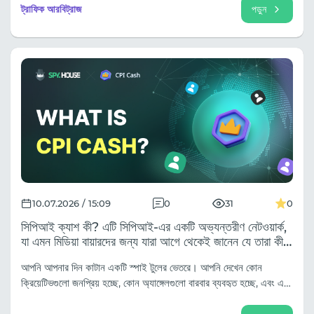
ট্রাফিক আরবিট্রাজ
পড়ুন
10.07.2026 / 15:09
0
31
0
সিপিআই ক্যাশ কী? এটি সিপিআই-এর একটি অভ্যন্তরীণ নেটওয়ার্ক,
যা এমন মিডিয়া বায়ারদের জন্য যারা আগে থেকেই জানেন যে তারা কী
প্রকাশ করতে চান।
আপনি আপনার দিন কাটান একটি স্পাই টুলের ভেতরে। আপনি দেখেন কোন
ক্রিয়েটিভগুলো জনপ্রিয় হচ্ছে, কোন অ্যাঙ্গেলগুলো বারবার ব্যবহৃত হচ্ছে, এবং এক
সপ্তাহে তিনটি ভিন্ন ভার্টিকাল জুড়ে কোন ল্যান্ডারগুলো দেখা যাচ্ছে। ট্যাবটি বন্ধ
করার আগেই আপনি সাধারণত ঠিক জেনে যান যে আপনি কী চালাতে চান।