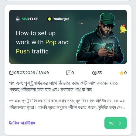
05.03.2026 / 18:49
0
53
0
পপ এবং পুশ ট্র্যাফিকের সাথে কীভাবে কাজ সেট আপ করবেন যাতে
প্রবাহ পরিচালনা করা যায় এবং ফলাফল পাওয়া যায়
পপ এবং পুশ ট্র্যাফিকের সাথে কাজ করার সময়, মূল বিষয় হল ভলিউম নয়, বরং এর
পরিচালনাযোগ্যতা। আপনি দ্রুত অনুমান পরীক্ষা করতে পারেন, সুনির্দিষ্ট তথ্য দেখতে
পারেন এবং প্রতিটি পর্যায়ে নিয়ন্ত্রণ না হারিয়ে আপনার প্রচেষ্টা প্রসারিত করতে
পারেন। Youtarget এর কাঠামো এই নীতিগুলির উপর অবিকল নির্মিত।
ট্রাফিক আরবিট্রাজ
পড়ুন