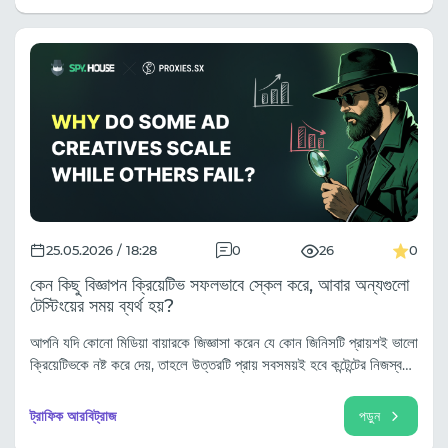
25.05.2026 / 18:28
0
26
0
কেন কিছু বিজ্ঞাপন ক্রিয়েটিভ সফলভাবে স্কেল করে, আবার অন্যগুলো
টেস্টিংয়ের সময় ব্যর্থ হয়?
আপনি যদি কোনো মিডিয়া বায়ারকে জিজ্ঞাসা করেন যে কোন জিনিসটি প্রায়শই ভালো
ক্রিয়েটিভকে নষ্ট করে দেয়, তাহলে উত্তরটি প্রায় সবসময়ই হবে কন্টেন্টের নিজস্ব
গুণমান। একটি দুর্বল সূচনা, একটি একঘেয়ে শুরুর দৃশ্য, অথবা এমন কোনো অফার
যা দর্শকদের মন ছুঁয়ে যায়নি।
ট্রাফিক আরবিট্রাজ
পড়ুন