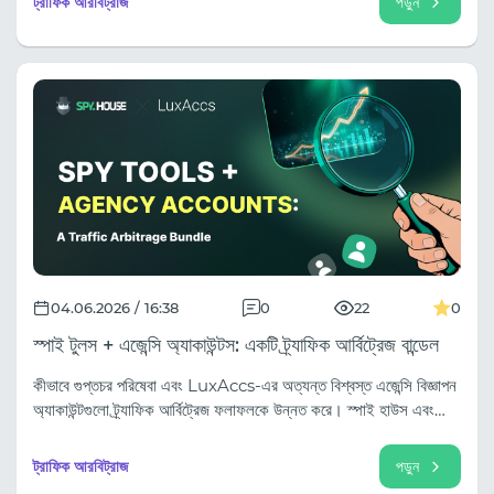
ট্রাফিক আরবিট্রাজ
পড়ুন
04.06.2026 / 16:38
0
22
0
স্পাই টুলস + এজেন্সি অ্যাকাউন্টস: একটি ট্র্যাফিক আর্বিট্রেজ বান্ডেল
কীভাবে গুপ্তচর পরিষেবা এবং LuxAccs-এর অত্যন্ত বিশ্বস্ত এজেন্সি বিজ্ঞাপন
অ্যাকাউন্টগুলো ট্র্যাফিক আর্বিট্রেজ ফলাফলকে উন্নত করে। স্পাই হাউস এবং
LuxAccs অংশীদারিত্বের একটি বিশদ বিশ্লেষণ: অ্যানালিটিক্স, স্থিতিশীলতা
এবং পরিবর্ধনযোগ্যতা।
ট্রাফিক আরবিট্রাজ
পড়ুন