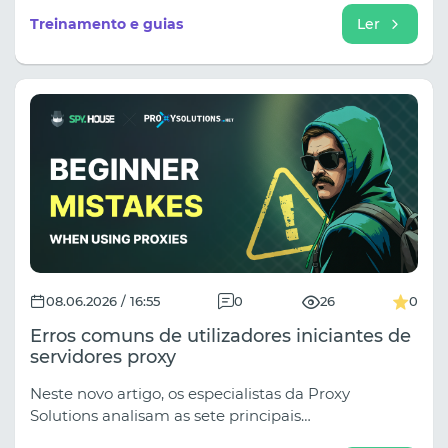
Se estiver a analisar apenas os criativos da
Treinamento e guias
Ler
concorrência e a ignorar a validação geográfica,
estará a tomar decisões de compra de media com
base em dados incompletos. No nosso guia mais
recente, detalhamos o fluxo de trabalho ideal para a
pesquisa de anúncios utilizando o Spy.house para
descoberta e o Squid Proxies para validação
geográfica em tempo real.
08.06.2026 / 16:55
0
26
0
Erros comuns de utilizadores iniciantes de
servidores proxy
Neste novo artigo, os especialistas da Proxy
Solutions analisam as sete principais
vulnerabilidades que expõem instantaneamente a