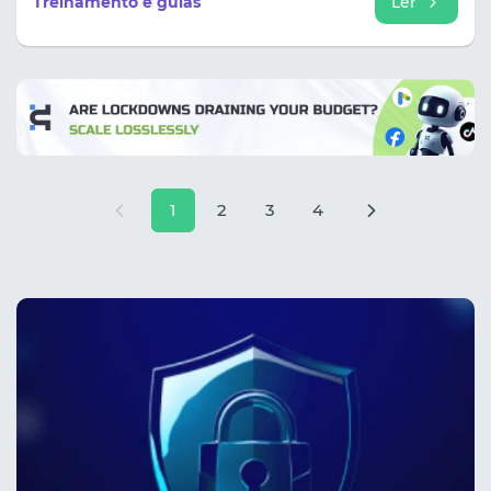
Treinamento e guias
Ler
1
2
3
4