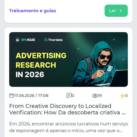
analisam os seus padrões de comportamento, as
impressões digitais do browser e a lógica de sessão.
Treinamento e guias
Ler
No nosso novo guia, exploramos porque é que os
proxies de servidor clássicos estão a falhar cada vez
mais ao trabalhar com sites seguros e que erros
fatais na configuração da rotação são
instantaneamente detetados pela automatização.
17.06.2026 / 17:08
0
19
0
From Creative Discovery to Localized
Verification: How Da descoberta criativa à
verificação localizada: como a Spy.House e
Em 2026, encontrar anúncios lucrativos num serviço
a Thordata melhoram a pesquisa de
de espionagem é apenas o início, uma vez que o
anúncios em 2026.Spy.House and