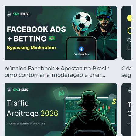
Anúncios Facebook + Apostas no Brasil:
Cria
Como contornar a moderação e criar
segme
anúncios clicáveis
renta