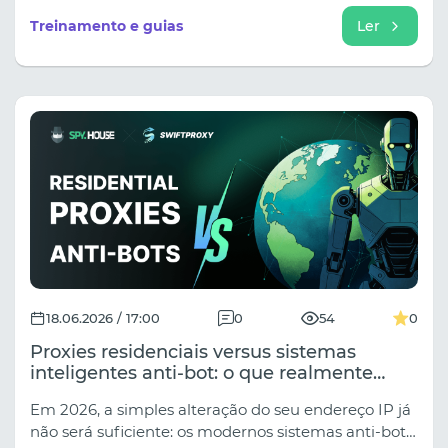
usam instantaneamente para vincular perfis.
Treinamento e guias
Ler
Aprenda como eliminar essas vulnerabilidades,
configurar corretamente o gerenciamento de
múltiplas contas com o navegador anti-detecção
Afina e proteger seu farm de forma confiável contra
banimentos em massa (descontos de até 30%
aqui!).
18.06.2026 / 17:00
0
54
0
Proxies residenciais versus sistemas
inteligentes anti-bot: o que realmente
funciona em 2026
Em 2026, a simples alteração do seu endereço IP já
não será suficiente: os modernos sistemas anti-bot