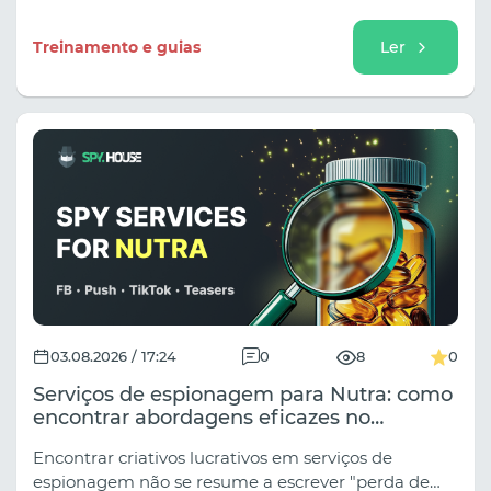
numa barra de pesquisa. Na arbitragem de tráfego,
as apostas são divididas em vários subnichos
Treinamento e guias
Ler
distintos (Esportes Clássicos, Esports,
Palpites/Previsões, Tráfego para Eventos e Torneios),
e as abordagens variam drasticamente
dependendo da fonte de tráfego.
03.08.2026 / 17:24
0
8
0
Serviços de espionagem para Nutra: como
encontrar abordagens eficazes no
Facebook, TikTok, anúncios nativos e
Encontrar criativos lucrativos em serviços de
notificações push.
espionagem não se resume a escrever "perda de