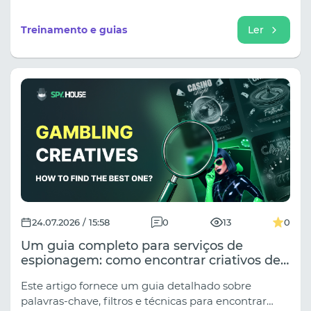
peso" numa barra de pesquisa. Na arbitragem de
tráfego, o segmento de Nutra divide-se em dezenas
Treinamento e guias
Ler
de subnichos (Perda de Peso, Articulações,
Hipertensão, Rejuvenescimento, Nutra para
Adultos), e as abordagens variam drasticamente
dependendo da fonte de tráfego.
24.07.2026 / 15:58
0
13
0
Um guia completo para serviços de
espionagem: como encontrar criativos de
alta conversão para jogos de azar em
Este artigo fornece um guia detalhado sobre
qualquer plataforma.
palavras-chave, filtros e técnicas para encontrar