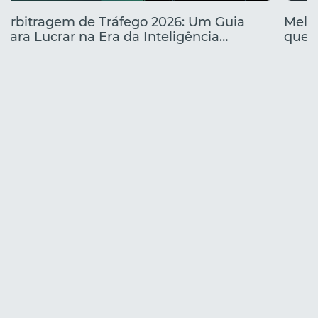
Arbitragem de Tráfego 2026: Um Guia
Melho
para Lucrar na Era da Inteligência
que e
Artificial