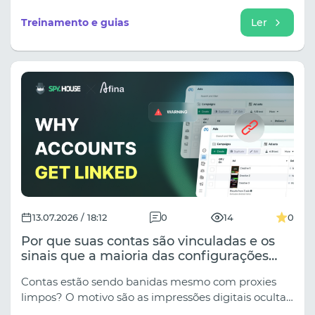
criativos para encontros em todas as principais
plataformas.
Treinamento e guias
Ler
13.07.2026 / 18:12
0
14
0
Por que suas contas são vinculadas e os
sinais que a maioria das configurações
ignora.
Contas estão sendo banidas mesmo com proxies
limpos? O motivo são as impressões digitais ocultas
(WebRTC, Canvas, fontes), que softwares antifraude