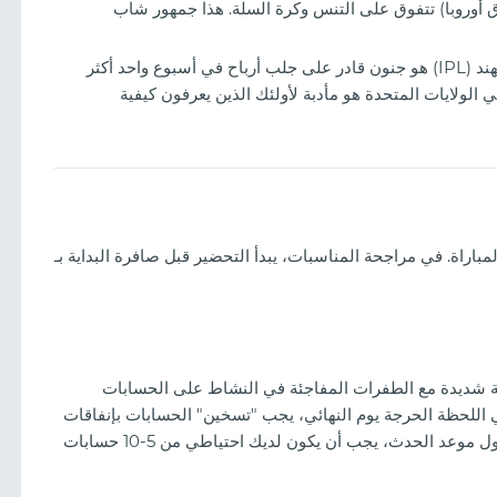
 أوروبا) تتفوق على التنس وكرة السلة. هذا جمهور شاب
لا تنسَ الدوريات الإقليمية. الكريكت في الهند (IPL) هو جنون قادر على جلب أرباح في أسبوع واحد أكثر
 الولايات المتحدة هو مأدبة لأولئك الذين يعرفون كيفية
نظرة على تصميمات المقامرة على TikTok
باراة. في مراجحة المناسبات، يبدأ التحضير قبل صافرة البداية بـ
يبة شديدة مع الطفرات المفاجئة في النشاط على الحسابات
ي اللحظة الحرجة يوم النهائي، يجب "تسخين" الحسابات بإنفاقات
صغيرة على عروض "القبعة البيضاء" (White-hat). وبحلول موعد الحدث، يجب أن يكون لديك احتياطي من 5-10 حسابات