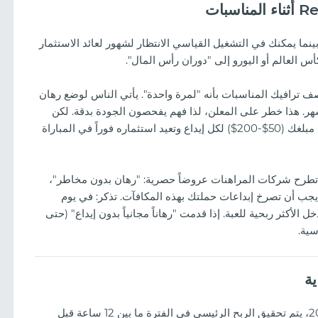
نما يمكنك في التشغيل القياسي الانتظار لشهور لعائد الاستثمار
ُوصف ترافيك المناسبات بأنه "لمرة واحدة". يأتي الناس لوضع رهان
هر. هذا خطر على المعلن، لذا فهم يفحصون الجودة بدقة. لكن
بالنسبة للمسوق بالعمولة، نموذج CPA أكثر ربحية: تتلقى مبلغك (50$-200$) لكل إيداع وتعيد استثماره فوراً في المباراة
 تطرح شركات المراهنات عروضاً حصرية: "رهان بدون مخاطر"،
ً". يجب أن تصرخ إبداعات حملتك بهذه المكافآت. تذكر: في يوم
 الأكثر ربحية للعبة. إذا قدمت "رهاناً مجانياً بدون إيداع" (حتى
سية.
ية
مراجحة المناسبات هي لعبة "نافذة الفرص". في عام 2026، يتم تحقيق الربح الرئيسي في الفترة ما بين 12 ساعة قبل