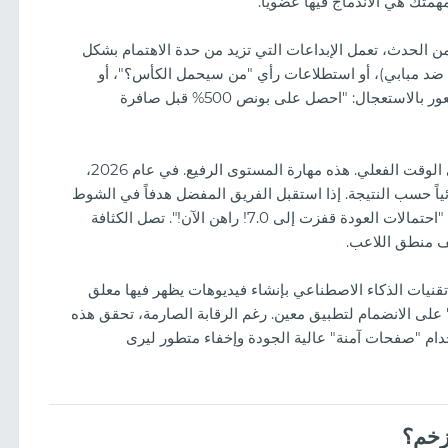
همتك هي الاندماج فيها عضوياً.
5 أيام من الحدث، تعمل الإبداعات التي تزيد من حدة الاهتمام بشكل
د ضد مبابي)، أو استطلاعات رأي "من سيحمل الكأس؟"، أو
رسوم بيانية لتقلبات الاحتمالات. من المهم خلق شعور بالاستعجال: "احصل على بونص 500% قبل صافرة
اللعب في الوقت الفعلي. هذه مهارة المستوى الرفيع. في عام 2026،
ياً حسب النتيجة. إذا استقبل الفريق المفضل هدفاً في الشوط
الأول، فهي اللحظة المثالية لإطلاق ترافيك برسالة: "احتمالات العودة قفزت إلى 7.0! راهن الآن!". تصل الكثافة
قف منطق اللاعب.
نيات الذكاء الاصطناعي بإنشاء فيديوهات يظهر فيها معلق
لى الانضمام لتطبيق معين. رغم الرقابة الصارمة، تحقق هذه
(CTR). المفتاح هو استخدام "صفحات آمنة" عالية الجودة وإخفاء متطور ليرى
زخم؟