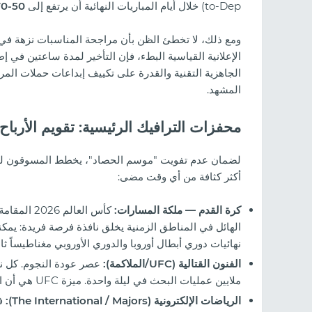
to-Dep) خلال أيام المباريات النهائية أن يرتفع إلى
50-70%
ومع ذلك، لا تخطئ الظن بأن مراجحة المناسبات نزهة في ا
الجاهزية التقنية والقدرة على تكييف إبداعات حملات الم
المشهد.
محفزات الترافيك الرئيسية: تقويم الأرباح
أكثر كثافة من أي وقت مضى:
كرة القدم — ملكة المسارات:
كأس العالم
الهائل في المناطق الزمنية يخلق نافذة فرصة فريدة: يمكنك توج
نهائيات دوري أبطال أوروبا والدوري الأوروبي مغناطيساً ثابتاً 
جال المقامرة لعام
مراجعة كليكين (2026):
الفنون القتالية (UFC/الملاكمة):
عصر عودة النجوم. كل نز
الزيارات، وكيفية إطلاق الحملات
ملايين عمليات البحث في ليلة واحدة. ميزة UFC هي أن الجمهور هنا شديد الولاء لرهانات "هنا والآن" السريعة.
الرياضات الإلكترونية (The International / Majors):