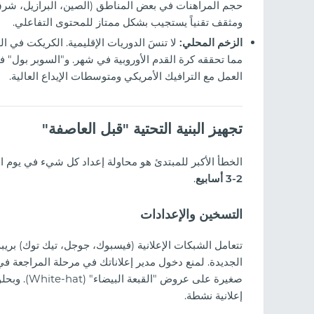
حجم المراهنات في بعض المناطق (الصين، البرازيل، شرق
ومثقف تقنياً يستجيب بشكل ممتاز للمحتوى التفاعلي.
الزخم المحلي:
مما تحققه كرة القدم الأوروبية في شهر. و"السوبر بول" في
العمل مع الترافيك الأمريكي ومتوسطات الإيداع العالية.
واتف السحابية: كيفية التوسع
تجهيز البنية التحتية "قبل العاصفة"
الخطأ الأكبر للمبتدئ هو محاولة إعداد كل شيء في يوم الم
2-3 أسابيع
.
التسخين والإعدادات
تتعامل الشبكات الإعلانية (فيسبوك، جوجل، تيك توك) بر
الجديدة. لمنع دخول مدير إعلاناتك في مرحلة المراجعة ف
إعلانية نشطة.