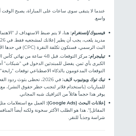
عندما لا يتبقى سوى ساعات على المباراة، يصبح الوقت أغ
واسع.
فيسبوك/إنستغرام:
هنا، لا يتم ضبط الاستهداف لـ "الاهتم
البث الرسمي، فستكون تكلفة النقرة (CPC) في حدها الأدنى.
تيليجرام:
مركز التوقعات. قبل 48 ساعة م
الكبرى بأي ثمن. يفضل للمبتدئين الدخول في "شبكات" أص
التوقعات المدعومون بالذكاء الاصطناعي توقعات "رابحة"
تيك توك ويوتيوب لايف:
في 2026، تحظى بثوث ردود
يوفر هذا حجماً هائلاً من الترافيك شبه المجاني.
إعلانات البحث (Google Ads):
العمل مع استعلامات مثل "
المقاتل]". هذا هو الطلب الأكثر سخونة ولكنه أيضاً المنا
شراسة وجذباً للنقر.