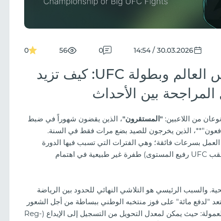
0
56
0
30.03.2026 / 14:54
أفكار مبتكرة للمراهنة على كأس العالم وبطولة UFC: كيف تزيد
المراجحة بين الأحداث
"المستقرون"
، الذين يقضون شهوراً في ضبط
فعون"**، الذين يخرجون للصيد بضع مرات فقط في السنة.
بات (Event-based arbitrage) هي فن العمل بسرعات فائقة؛ وهي الفترات التي تسبب فيها الدورة
الإخبارية (كأس العالم، نهائي دوري أبطال أوروبا، أو نزال لقب UFC رفيع المستوى) طفرة غير طبيعية في اهتمام
ة وربحية. والسبب الرئيسي هو التلاشي النهائي للحدود بين الرياضة
ستعد "لدفع مائة" على فوز منتخبه الوطني ببساطة من أجل الشعور
بالانتماء للحظة تاريخية. هذا هو العصر الذهبي للمسوق بالعمولة: حيث يمكن لمعدل التحويل من التسجيل إلى الإيداع (Reg-