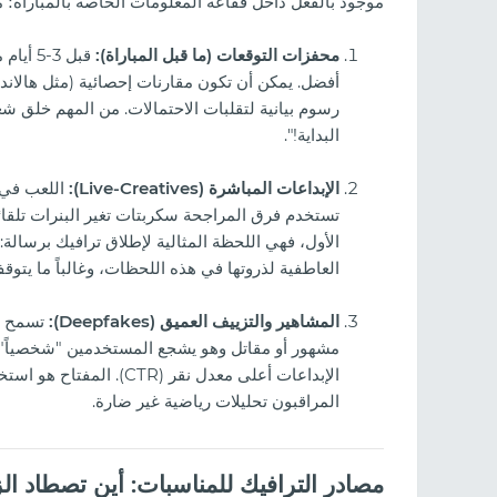
موجود بالفعل داخل فقاعة المعلومات الخاصة بالمباراة؛ م
محفزات التوقعات (ما قبل المباراة):
قبل 3-
أفضل. يمكن أن تكون مقارنات إحصائية (مثل هالان
البداية!".
الإبداعات المباشرة (Live-Creatives):
تستخدم فرق المراجحة سكربتات تغير البنرات تلقائ
العاطفية لذروتها في هذه اللحظات، وغالباً ما يتو
المشاهير والتزييف العميق (Deepfakes):
تسمح تق
مشهور أو مقاتل وهو يشجع المستخدمين "شخصياً" ع
الإبداعات أعلى معدل نقر 
المراقبون تحليلات رياضية غير ضارة.
مصادر الترافيك للمناسبات: أين تصطاد ال