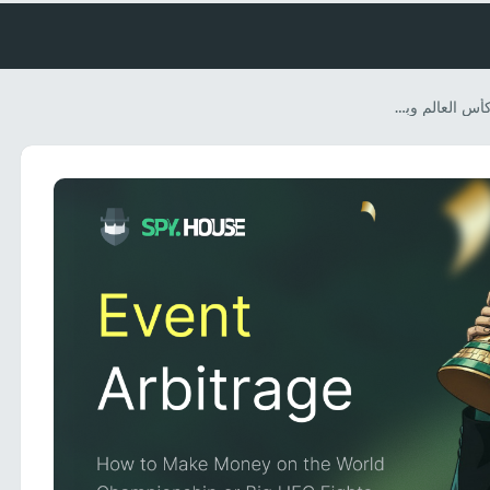
أفكار مبتكرة للمراهنة على كأس العالم وبطولة UFC: كيف تزيد أرباحك إلى أقصى حد من خلال المراجحة بين الأحداث