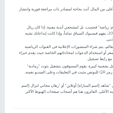
لى من المال. أنت بحاجة لمصادر ذات مراجعة فورية وانتشار
ام: رياضة" فحسب، بل لمشجعي أندية معينة. إذا كان ريال
مدريد يلعب، يجب أن يطير إعلانك لمشجعيه فقط. في 2026، يفهم فيسبوك السياق تماماً، وإذا كانت إبداعاتك تشبه
ن نهائي كأس العالم، يتم شراء المنشورات الإعلانية في القنوات الرياضية
غر أو استخدام الدعوات لمحادثاتهم الخاصة حيث يقدم خبراء
 مع رابط تسجيل.
 الفعل بشعبية كبيرة. يقوم المسوقون بتشغيل بثوث "رمادية"
للمباريات (باستخدام فلاتر لتجنب حظر حقوق النشر)، مع رمز QR للبونص مثبت في التعليقات وعلى الفيديو نفسه.
شاهد [اسم المباراة] أونلاين" أو "رهان مجاني لنزال [اسم
فسة الأغلى. الفائزون هنا هم أصحاب صفحات الهبوط الأكثر