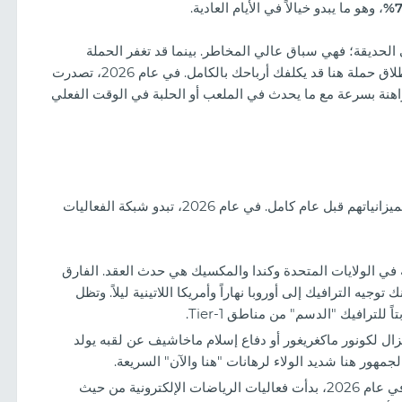
، وهو ما يبدو خيالاً في الأيام العادية.
لحديقة؛ فهي سباق عالي المخاطر. بينما قد تغفر الحملة
الإعلانية القياسية البطء، فإن التأخير لمدة ساعتين في إطلاق حملة هنا قد يكلفك أرباحك بالكامل. في عام 2026، تصدرت
راهنة بسرعة مع ما يحدث في الملعب أو الحلبة في الوقت الفعلي
لضمان عدم تفويت "موسم الحصاد"، يخطط المسوقون لميزانياتهم قبل عام كامل. في عام 2026، تبدو شبكة الفعاليات
 2026 المقامة في الولايات المتحدة وكندا والمكسيك هي حدث العقد. الفارق
يه الترافيك إلى أوروبا نهاراً وأمريكا اللاتينية ليلاً. وتظل
للترافيك "الدسم" من مناطق Tier-1.
 الميزات، جودة
ال لكونور ماكغريغور أو دفاع إسلام ماخاشيف عن لقبه يولد
ما الذي ينجح الآن
في عام 2026، بدأت فعاليات الرياضات الإلكترونية من حيث