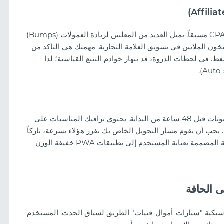
ناقش شروط حدث معين مع مديرك الشخصي في شبكة CPA مسبقاً. يميل العديد من المعلنين لزيادة العمولات (Bumps)
خون الملايين في تسويق العلامة التجارية. مهمتك هي التأكد من
Landin) يمكنها تحمل الضغط. في لحظات الذروة، قد تنهار خوادم التتبع القياسية؛ لذا
يجب إنهاء إعدادات الإخفاء (Cloaking) وأنظمة تصفية البوتات قبل 48 ساعة من البداية. يحتوي ترافيك المناسبات على
يجب أن يقوم مسار التحويل الخاص بك بفرز هؤلاء بسرعة، تاركاً
اللاعبين المستهدفين فقط. يجب أن تقود إبداعات المراهنة المصممة بعناية المستخدم إلى تطبيقات PWA خفيفة الوزن
ى الحافة
20، تفسح الأساليب الكلاسيكية "سيارات-أموال-فتيات" الطريق لسياق الحدث. المستخدم