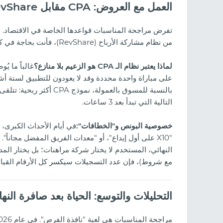
العمل مع العروض: CPA مقابل RevShare أثناء المناسبات
تفرض مراجحة المناسبات قواعدها الخاصة في الاقتصاد. بي
من نظام مشاركة الأرباح (RevShare)، فأنت بحاجة في كأس العالم أو اليورو إلى "دوران رأس المال".
لماذا يعتبر نظام الـ CPA هو الزعيم بلا منازع؟
غالباً ما ي
على مباراة واحدة محددة وقد لا يعودون للتطبيق لستة أش
التالية التي تبدأ بعد 3 ساعات.
خصوصية البونص و"الخطافات":
في أيام الأحداث الكبرى،
"X10 على أول إيداع"، أو "معدات الفريق المفضل مجانا
النهائي، المستخدم لا يختار شركة مراهنات؛ بل يختار المدخل
مع شروط)، فإن عدد التسجيلات سيكسر كل الأرقام القيا
التحليلات والتوسع: الحياة بعد صافرة النها