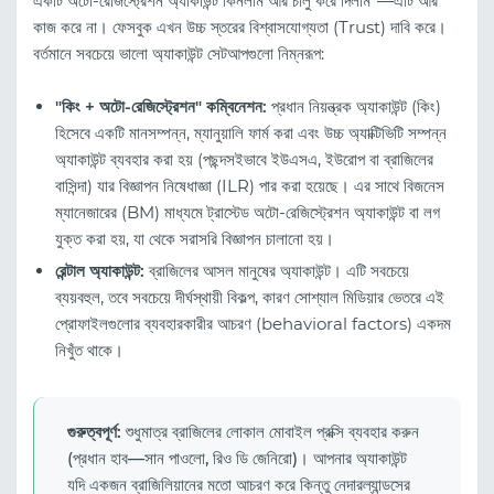
একটি অটো-রেজিস্ট্রেশন অ্যাকাউন্ট কিনলাম আর চালু করে দিলাম"—এটি আর
কাজ করে না। ফেসবুক এখন উচ্চ স্তরের বিশ্বাসযোগ্যতা (Trust) দাবি করে।
বর্তমানে সবচেয়ে ভালো অ্যাকাউন্ট সেটআপগুলো নিম্নরূপ:
"কিং + অটো-রেজিস্ট্রেশন" কম্বিনেশন:
প্রধান নিয়ন্ত্রক অ্যাকাউন্ট (কিং)
হিসেবে একটি মানসম্পন্ন, ম্যানুয়ালি ফার্ম করা এবং উচ্চ অ্যাক্টিভিটি সম্পন্ন
অ্যাকাউন্ট ব্যবহার করা হয় (পছন্দসইভাবে ইউএসএ, ইউরোপ বা ব্রাজিলের
বাসিন্দা) যার বিজ্ঞাপন নিষেধাজ্ঞা (ILR) পার করা হয়েছে। এর সাথে বিজনেস
ম্যানেজারের (BM) মাধ্যমে ট্রাস্টেড অটো-রেজিস্ট্রেশন অ্যাকাউন্ট বা লগ
যুক্ত করা হয়, যা থেকে সরাসরি বিজ্ঞাপন চালানো হয়।
রেন্টাল অ্যাকাউন্ট:
ব্রাজিলের আসল মানুষের অ্যাকাউন্ট। এটি সবচেয়ে
ব্যয়বহুল, তবে সবচেয়ে দীর্ঘস্থায়ী বিকল্প, কারণ সোশ্যাল মিডিয়ার ভেতরে এই
প্রোফাইলগুলোর ব্যবহারকারীর আচরণ (behavioral factors) একদম
নিখুঁত থাকে।
গুরুত্বপূর্ণ:
শুধুমাত্র ব্রাজিলের লোকাল মোবাইল প্রক্সি ব্যবহার করুন
(প্রধান হাব—সান পাওলো, রিও ডি জেনিরো)। আপনার অ্যাকাউন্ট
যদি একজন ব্রাজিলিয়ানের মতো আচরণ করে কিন্তু নেদারল্যান্ডসের