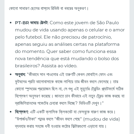
কোনো সাধারণ ছেলের বাস্তব রিভিউ বা খবরের অনুকরণ।
PT-BR ভাষায় টেক্সট:
Como este jovem de São Paulo
mudou de vida usando apenas o celular e o amor
pelo futebol. Ele não precisou de patrocínio,
apenas seguiu as análises certas na plataforma
do momento. Quer saber como funciona essa
nova tendência que está mudando o bolso dos
brasileiros? Assista ao vídeo.
অনুবাদ:
"কীভাবে সান পাওলোর এই তরুণটি কেবল মোবাইল ফোন এবং
ফুটবলের প্রতি ভালোবাসাকে কাজে লাগিয়ে তার জীবন বদলে ফেলেছে। তার
কোনো স্পন্সরের প্রয়োজন ছিল না, সে শুধু এই মুহূর্তের ট্রেন্ডিং প্ল্যাটফর্মে সঠিক
বিশ্লেষণ অনুসরণ করেছে। জানতে চান কীভাবে এই নতুন ট্রেন্ড কাজ করছে যা
ব্রাজিলিয়ানদের পকেটের চেহারা বদলে দিচ্ছে? ভিডিওটি দেখুন।"
বিশ্লেষণ:
এটি একটি ক্লাসিক ক্লিকবেট যা ফেসবুকে দারুণ কাজ করে।
"উপার্জন/টাকা" শব্দের বদলে "জীবন বদলে গেছে" (mudou de vida)
ব্যবহার করায় সহজে ধনী হওয়ার কঠোর ফিল্টারগুলো এড়ানো যায়।