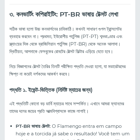
৩. কনভার্টিং কপিরাইটিং: PT-BR ভাষায় টেক্সট লেখা
সঠিক ভাষা হলো উচ্চ কনভার্সনের চাবিকাঠি। কখনই সাধারণ গুগল ট্রান্সলেটর
ব্যবহার করবেন না। প্রথমত, ইউরোপীয় পর্তুগিজ (PT-PT) শব্দভাণ্ডার এবং
স্ল্যাংয়ের দিক থেকে ব্রাজিলিয়ান পর্তুগিজ (PT-BR) থেকে অনেক আলাদা।
দ্বিতীয়ত, আপনাকে ফেসবুকের রোবটের টেক্সট ফিল্টার এড়িয়ে যেতে হবে।
নিচে বিজ্ঞাপনের টেক্সট তৈরির তিনটি পরীক্ষিত পদ্ধতি দেওয়া হলো, যা মডারেটরদের
ক্ষিপ্ত না করেই দর্শকদের আকর্ষণ করবে।
পদ্ধতি ১. ইভেন্ট-ভিত্তিক (নির্দিষ্ট ম্যাচের জন্য)
এই পদ্ধতিটি কোনো বড় ডার্বি ম্যাচের সাথে সম্পর্কিত। এখানে আমরা ফ্যানদের
তাদের দলের জয়ের প্রতি আত্মবিশ্বাসকে কাজে লাগাই।
PT-BR ভাষায় টেক্সট:
O Flamengo entra em campo
hoje e a torcida já sabe o resultado! Você tem um