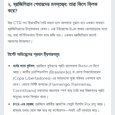
২. ব্রাজিলিয়ান গেমারদের মনস্তত্ত্ব: তারা কিসে ক্লিক
করে?
উচ্চ CTR-সহ ক্রিয়েটিভ তৈরি করতে হলে আপনাকে বুঝতে হবে একজন সাধারণ
ব্রাজিলিয়ানের চিন্তাভাবনা কেমন। এরা ইউরোপের ঠাণ্ডা মাথার খেলোয়াড়দের মতো
নয়, যারা গাণিতিকভাবে হিসাব কষে বাজি ধরে। একজন ব্রাজিলিয়ান মানেই
আবেগের বিস্ফোরণ।
টার্গেট অডিয়েন্সের প্রধান ট্রিগারসমূহ
ধর্মের মতো ফুটবল:
ব্রাজিলে ফুটবলের প্রতি ভালোবাসা ডিএনএ-তে মিশে
আছে। জাতীয় চ্যাম্পিয়নশিপ (Brasileirão) বা কোপা লিবার্তোদোরেস
(Copa Libertadores)-এর ম্যাচগুলো পুরো পরিবার একসাথে বসে
দেখে। কোনো নির্দিষ্ট ক্লাবের (Flamengo, Palmeiras,
Corinthians) ভক্তদের আবেগকে স্পর্শ করে তৈরি করা বিজ্ঞাপনের প্রতি
মানুষের অগাধ বিশ্বাস থাকে।
PIX-এর ক্রেজ:
ব্রাজিলে রাষ্ট্রীয় তাত্ক্ষণিক পেমেন্ট সিস্টেম Pix চালু আছে।
রাস্তার হকার থেকে শুরু করে বড় কর্পোরেশন—সবাই এটি ব্যবহার করে।