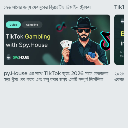
২০২৬ সালের জন্য ফেসবুকের ক্রিয়েটিভ ডিজাইন ট্রেন্ডস
TikTok 
Spy.House এর সাথে TikTok জুয়া: 2026 সালে লাভজনক
২০২৬ সা
কম্বো খুঁজে বের করার এবং চালু করার জন্য একটি সম্পূর্ণ নির্দেশিকা
একজন নত