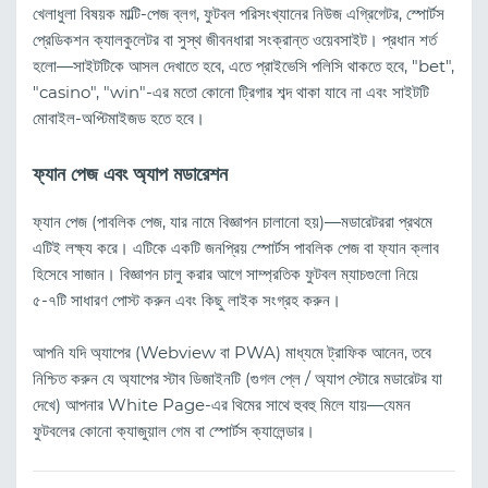
খেলাধুলা বিষয়ক মাল্টি-পেজ ব্লগ, ফুটবল পরিসংখ্যানের নিউজ এগ্রিগেটর, স্পোর্টস
প্রেডিকশন ক্যালকুলেটর বা সুস্থ জীবনধারা সংক্রান্ত ওয়েবসাইট। প্রধান শর্ত
হলো—সাইটটিকে আসল দেখাতে হবে, এতে প্রাইভেসি পলিসি থাকতে হবে, "bet",
"casino", "win"-এর মতো কোনো ট্রিগার শব্দ থাকা যাবে না এবং সাইটটি
মোবাইল-অপ্টিমাইজড হতে হবে।
ফ্যান পেজ এবং অ্যাপ মডারেশন
ফ্যান পেজ (পাবলিক পেজ, যার নামে বিজ্ঞাপন চালানো হয়)—মডারেটররা প্রথমে
এটিই লক্ষ্য করে। এটিকে একটি জনপ্রিয় স্পোর্টস পাবলিক পেজ বা ফ্যান ক্লাব
হিসেবে সাজান। বিজ্ঞাপন চালু করার আগে সাম্প্রতিক ফুটবল ম্যাচগুলো নিয়ে
৫-৭টি সাধারণ পোস্ট করুন এবং কিছু লাইক সংগ্রহ করুন।
আপনি যদি অ্যাপের (Webview বা PWA) মাধ্যমে ট্রাফিক আনেন, তবে
নিশ্চিত করুন যে অ্যাপের স্টাব ডিজাইনটি (গুগল প্লে / অ্যাপ স্টোরে মডারেটর যা
দেখে) আপনার White Page-এর থিমের সাথে হুবহু মিলে যায়—যেমন
ফুটবলের কোনো ক্যাজুয়াল গেম বা স্পোর্টস ক্যালেন্ডার।