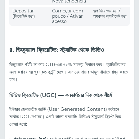
Nova tendência
Depositar
Começar com
অল্প দিয়ে শুরু করা /
(ডিপোজিট করা)
pouco / Ativar
অ্যাক্সেস অ্যাক্টিভেট করা
acesso
৪. ভিজ্যুয়াল ক্রিয়েটিভ: স্ট্যাটিক থেকে ভিডিও
ভিজ্যুয়াল পার্টটি আপনার CTR-এর ৭০% সাফল্য নির্ধারণ করে। ব্রাজিলিয়ানরা
স্ক্রল করার সময় খুব দ্রুত কন্টেন্ট দেখে। আমাদের তাদের আঙুল থামাতে বাধ্য করতে
হবে।
ভিডিও ক্রিয়েটিভ (UGC) — কনভার্সনের দিক থেকে শীর্ষে
ইউজার জেনারেটেড কন্টেন্ট (User Generated Content) বর্তমানে
সর্বোচ্চ ROI দেখাচ্ছে। একটি ভালো কনভার্টিং ভিডিওর স্ট্যান্ডার্ড স্ক্রিপ্ট নিচে
দেওয়া হলো:
১.
প্রথম ৩ সেকেন্ড (হুক):
ব্রাজিলের জাতীয় দল বা ফ্ল্যামেঙ্গো ক্লাবের জার্সি পরা