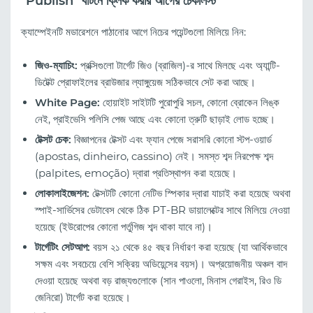
"Publish" বাটনে ক্লিক করার আগের চেকলিস্ট
ক্যাম্পেইনটি মডারেশনে পাঠানোর আগে নিচের পয়েন্টগুলো মিলিয়ে নিন:
জিও-ম্যাচিং:
প্রক্সিগুলো টার্গেট জিও (ব্রাজিল)-র সাথে মিলছে এবং অ্যান্টি-
ডিটেক্ট প্রোফাইলের ব্রাউজার ল্যাঙ্গুয়েজ সঠিকভাবে সেট করা আছে।
White Page:
হোয়াইট সাইটটি পুরোপুরি সচল, কোনো ব্রোকেন লিঙ্ক
নেই, প্রাইভেসি পলিসি পেজ আছে এবং কোনো ত্রুটি ছাড়াই লোড হচ্ছে।
টেক্সট চেক:
বিজ্ঞাপনের টেক্সট এবং ফ্যান পেজে সরাসরি কোনো স্টপ-ওয়ার্ড
(apostas, dinheiro, cassino) নেই। সমস্ত শব্দ নিরপেক্ষ শব্দ
(palpites, emoção) দ্বারা প্রতিস্থাপন করা হয়েছে।
লোকালাইজেশন:
টেক্সটটি কোনো নেটিভ স্পিকার দ্বারা যাচাই করা হয়েছে অথবা
স্পাই-সার্ভিসের ডেটাবেস থেকে ঠিক PT-BR ডায়ালেক্টের সাথে মিলিয়ে নেওয়া
হয়েছে (ইউরোপের কোনো পর্তুগিজ শব্দ থাকা যাবে না)।
টার্গেটিং সেটআপ:
বয়স ২১ থেকে ৪৫ বছর নির্ধারণ করা হয়েছে (যা আর্থিকভাবে
সক্ষম এবং সবচেয়ে বেশি সক্রিয় অডিয়েন্সের বয়স)। অপ্রয়োজনীয় অঞ্চল বাদ
দেওয়া হয়েছে অথবা বড় রাজ্যগুলোকে (সান পাওলো, মিনাস গেরাইস, রিও ডি
জেনিরো) টার্গেট করা হয়েছে।