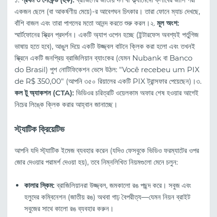
একজন ছেলে (বা আকর্ষণীয় মেয়ে)-র আবেগঘন চিৎকার। তারা ফোনে ম্যাচ দেখছে,
বাঁশি বাজল এবং তারা পাগলের মতো আনন্দ করতে শুরু করল।২.
মূল অংশ:
স্মার্টফোনের স্ক্রিন প্রদর্শন। একটি অ্যাপ ওপেন হচ্ছে (ইন্টারফেস অবশ্যই পর্তুগিজ
ভাষায় হতে হবে), আঙুল দিয়ে একটি উজ্জ্বল বাটনে ক্লিক করা হলো এবং তখনই
স্ক্রিনে একটি জনপ্রিয় ব্রাজিলিয়ান ব্যাংকের (যেমন Nubank বা Banco
do Brasil) পুশ নোটিফিকেশন ভেসে উঠল: "Você recebeu um PIX
de R$ 350,00" (আপনি ৩৫০ রিয়ালের একটি PIX ট্রান্সফার পেয়েছেন)।৩.
কল টু অ্যাকশন (CTA):
ভিডিওর চরিত্রটি ওয়েলকাম অফার শেষ হওয়ার আগেই
নিচের লিঙ্কে ক্লিক করার আহ্বান জানাচ্ছে।
স্ট্যাটিক ক্রিয়েটিভ
আপনি যদি স্ট্যাটিক ইমেজ ব্যবহার করেন (যদিও ফেসবুকে ভিডিও ফরম্যাটের ওপর
জোর দেওয়ার পরামর্শ দেওয়া হয়), তবে নিম্নলিখিত নিয়মগুলো মেনে চলুন:
কালার স্কিম:
ব্রাজিলিয়ানরা উজ্জ্বল, জমকালো রঙ পছন্দ করে। সবুজ এবং
হলুদের কম্বিনেশন (জাতীয় রঙ) অথবা গাঢ় বৈপরীত্য—যেমন নিয়ন ব্রাইট
সবুজের সাথে কালো রঙ ব্যবহার করুন।