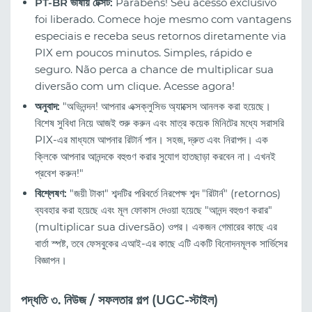
PT-BR ভাষায় টেক্সট:
Parabéns! Seu acesso exclusivo
foi liberado. Comece hoje mesmo com vantagens
especiais e receba seus retornos diretamente via
PIX em poucos minutos. Simples, rápido e
seguro. Não perca a chance de multiplicar sua
diversão com um clique. Acesse agora!
অনুবাদ:
"অভিনন্দন! আপনার এক্সক্লুসিভ অ্যাক্সেস আনলক করা হয়েছে।
বিশেষ সুবিধা নিয়ে আজই শুরু করুন এবং মাত্র কয়েক মিনিটের মধ্যে সরাসরি
PIX-এর মাধ্যমে আপনার রিটার্ন পান। সহজ, দ্রুত এবং নিরাপদ। এক
ক্লিকে আপনার আনন্দকে বহুগুণ করার সুযোগ হাতছাড়া করবেন না। এখনই
প্রবেশ করুন!"
বিশ্লেষণ:
"জয়ী টাকা" শব্দটির পরিবর্তে নিরপেক্ষ শব্দ "রিটার্ন" (retornos)
ব্যবহার করা হয়েছে এবং মূল ফোকাস দেওয়া হয়েছে "আনন্দ বহুগুণ করার"
(multiplicar sua diversão) ওপর। একজন গেমারের কাছে এর
বার্তা স্পষ্ট, তবে ফেসবুকের এআই-এর কাছে এটি একটি বিনোদনমূলক সার্ভিসের
বিজ্ঞাপন।
পদ্ধতি ৩. নিউজ / সফলতার গল্প (UGC-স্টাইল)