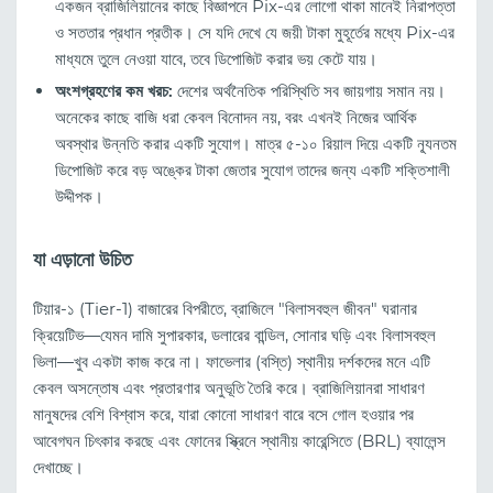
একজন ব্রাজিলিয়ানের কাছে বিজ্ঞাপনে Pix-এর লোগো থাকা মানেই নিরাপত্তা
ও সততার প্রধান প্রতীক। সে যদি দেখে যে জয়ী টাকা মুহূর্তের মধ্যে Pix-এর
মাধ্যমে তুলে নেওয়া যাবে, তবে ডিপোজিট করার ভয় কেটে যায়।
অংশগ্রহণের কম খরচ:
দেশের অর্থনৈতিক পরিস্থিতি সব জায়গায় সমান নয়।
অনেকের কাছে বাজি ধরা কেবল বিনোদন নয়, বরং এখনই নিজের আর্থিক
অবস্থার উন্নতি করার একটি সুযোগ। মাত্র ৫-১০ রিয়াল দিয়ে একটি ন্যূনতম
ডিপোজিট করে বড় অঙ্কের টাকা জেতার সুযোগ তাদের জন্য একটি শক্তিশালী
উদ্দীপক।
যা এড়ানো উচিত
টিয়ার-১ (Tier-1) বাজারের বিপরীতে, ব্রাজিলে "বিলাসবহুল জীবন" ঘরানার
ক্রিয়েটিভ—যেমন দামি সুপারকার, ডলারের বান্ডিল, সোনার ঘড়ি এবং বিলাসবহুল
ভিলা—খুব একটা কাজ করে না। ফাভেলার (বস্তি) স্থানীয় দর্শকদের মনে এটি
কেবল অসন্তোষ এবং প্রতারণার অনুভূতি তৈরি করে। ব্রাজিলিয়ানরা সাধারণ
মানুষদের বেশি বিশ্বাস করে, যারা কোনো সাধারণ বারে বসে গোল হওয়ার পর
আবেগঘন চিৎকার করছে এবং ফোনের স্ক্রিনে স্থানীয় কারেন্সিতে (BRL) ব্যালেন্স
দেখাচ্ছে।