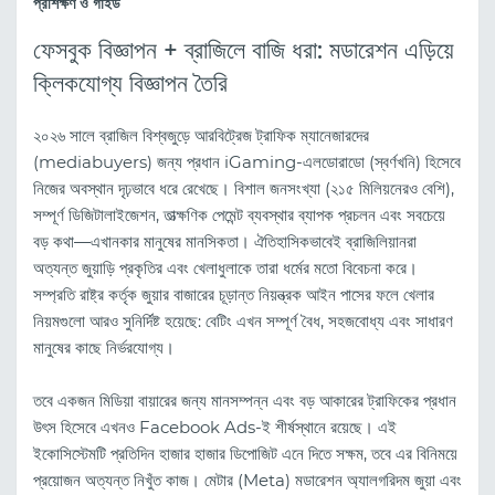
প্রশিক্ষণ ও গাইড
ফেসবুক বিজ্ঞাপন + ব্রাজিলে বাজি ধরা: মডারেশন এড়িয়ে
ক্লিকযোগ্য বিজ্ঞাপন তৈরি
২০২৬ সালে ব্রাজিল বিশ্বজুড়ে আরবিট্রেজ ট্রাফিক ম্যানেজারদের
(mediabuyers) জন্য প্রধান iGaming-এলডোরাডো (স্বর্ণখনি) হিসেবে
নিজের অবস্থান দৃঢ়ভাবে ধরে রেখেছে। বিশাল জনসংখ্যা (২১৫ মিলিয়নেরও বেশি),
সম্পূর্ণ ডিজিটালাইজেশন, তাত্ক্ষণিক পেমেন্ট ব্যবস্থার ব্যাপক প্রচলন এবং সবচেয়ে
বড় কথা—এখানকার মানুষের মানসিকতা। ঐতিহাসিকভাবেই ব্রাজিলিয়ানরা
অত্যন্ত জুয়াড়ি প্রকৃতির এবং খেলাধুলাকে তারা ধর্মের মতো বিবেচনা করে।
সম্প্রতি রাষ্ট্র কর্তৃক জুয়ার বাজারের চূড়ান্ত নিয়ন্ত্রক আইন পাসের ফলে খেলার
নিয়মগুলো আরও সুনির্দিষ্ট হয়েছে: বেটিং এখন সম্পূর্ণ বৈধ, সহজবোধ্য এবং সাধারণ
মানুষের কাছে নির্ভরযোগ্য।
তবে একজন মিডিয়া বায়ারের জন্য মানসম্পন্ন এবং বড় আকারের ট্রাফিকের প্রধান
উৎস হিসেবে এখনও Facebook Ads-ই শীর্ষস্থানে রয়েছে। এই
ইকোসিস্টেমটি প্রতিদিন হাজার হাজার ডিপোজিট এনে দিতে সক্ষম, তবে এর বিনিময়ে
প্রয়োজন অত্যন্ত নিখুঁত কাজ। মেটার (Meta) মডারেশন অ্যালগরিদম জুয়া এবং