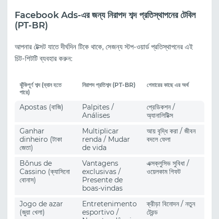
Facebook Ads-এর জন্য নিরাপদ শব্দ প্রতিস্থাপনের টেবিল
(PT-BR)
আপনার টেক্সট যাতে দীর্ঘদিন টিকে থাকে, সেজন্য স্টপ-ওয়ার্ড প্রতিস্থাপনের এই
চিট-শিটটি ব্যবহার করুন:
ঝুঁকিপূর্ণ শব্দ (ব্যান হতে
নিরাপদ প্রতিশব্দ (PT-BR)
গেমারের কাছে এর অর্থ
পারে)
Apostas (বাজি)
Palpites /
প্রেডিকশন /
Análises
অ্যানালিটিক্স
Ganhar
Multiplicar
আয় বৃদ্ধি করা / জীবন
dinheiro (টাকা
renda / Mudar
বদলে ফেলা
জেতা)
de vida
Bônus de
Vantagens
এক্সক্লুসিভ সুবিধা /
Cassino (ক্যাসিনো
exclusivas /
ওয়েলকাম গিফট
বোনাস)
Presente de
boas-vindas
Jogo de azar
Entretenimento
ক্রীড়া বিনোদন / নতুন
(জুয়া খেলা)
esportivo /
ট্রেন্ড