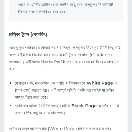
প্রক্সি বা হোস্টিং আইপি থেকে লগইন করে, তবে ফেসবুকের সিকিউরিটি
ট্রিগার সঙ্গে সঙ্গে সক্রিয় হয়ে যাবে।
মাস্কিং টুলস (ক্লোকিং)
যেহেতু বুকমেকারের (অফারের) সরাসরি লিঙ্ক ফেসবুকের নিয়মানুযায়ী নিষিদ্ধ, তাই
আপনার ট্রাফিক বিভক্ত করার জন্য একটি টুল বা ক্লোকা (Cloaking)
প্রয়োজন। এটি আগত ক্লিকের উৎস বিশ্লেষণ করে ব্যবহারকারীদের এভাবে ভাগ
করে:
ফেসবুকের বট, মডারোটার এবং স্পাই-সার্ভিসগুলোকে
White Page
-এ
(সাদা পেজ) পাঠানো হয়। এটি সম্পূর্ণ আইনি একটি ওয়েবসাইট যা মেটার
সমস্ত নিয়ম মেনে চলে।
ব্রাজিলের আসল টার্গেটেড ব্যবহারকারীরা
Black Page
-এ পৌঁছায়—যা
আপনার প্রি-ল্যান্ডিং বা অফার পেজ।
বেটিংয়ের জন্য আদর্শ কভার (White Page) হিসেবে কাজ করতে পারে