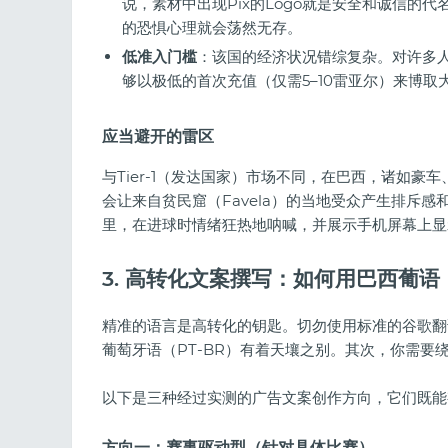
说，素材中出现Pix的Logo就是安全和诚信的
的恐惧心理就会荡然无存。
低准入门槛
：该国的经济状况错综复杂。对许多
够以极低的首次充值（仅需5–10雷亚尔）来博
应当避开的雷区
与Tier-1（发达国家）市场不同，在巴西，诸如豪
会让来自贫民窟（Favela）的当地受众产生排斥
里，在进球时情绪狂热地呐喊，并展示手机屏幕上显
3. 高转化文案撰写：如何用巴西葡语
精准的语言是高转化的钥匙。切勿使用标准的谷歌翻
葡萄牙语（PT-BR）有着天壤之别。其次，你需要绕
以下是三种经过实测的广告文案创作方向，它们既能
方向一：赛事驱动型（针对具体比赛）