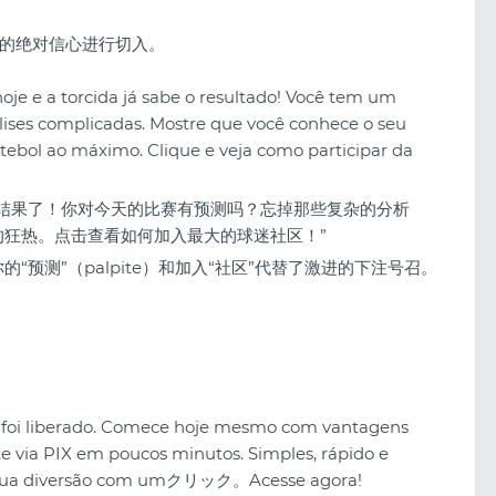
的绝对信心进行切入。
 e a torcida já sabe o resultado! Você tem um
álises complicadas. Mostre que você conhece o seu
tebol ao máximo. Clique e veja como participar da
道结果了！你对今天的比赛有预测吗？忘掉那些复杂的分析
狂热。点击查看如何加入最大的球迷社区！”
预测”（palpite）和加入“社区”代替了激进的下注号召。
。
 foi liberado. Comece hoje mesmo com vantagens
te via PIX em poucos minutos. Simples, rápido e
ar sua diversão com umクリック。Acesse agora!