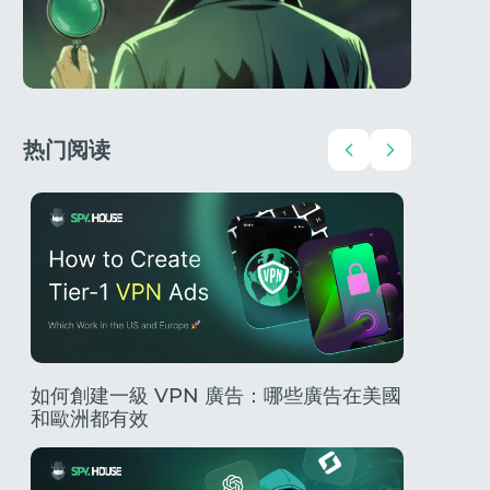
热门阅读
？
如何創建一級 VPN 廣告：哪些廣告在美國
202
和歐洲都有效
南