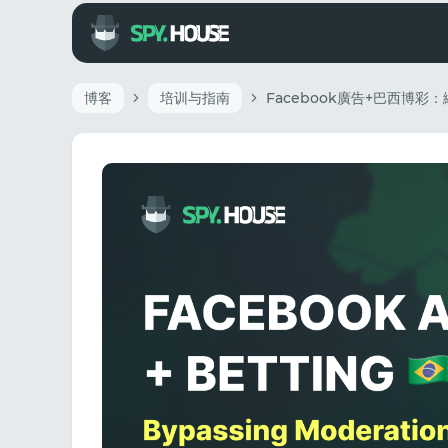
博客
培训与指南