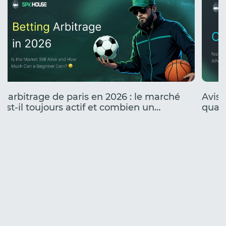
L’arbitrage de paris en 2026 : le marché
Avis 
est-il toujours actif et combien un
quali
débutant peut-il gagner ?
camp