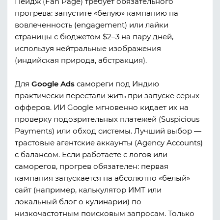
Пейдж (Fan Page) требует обязательного
прогрева: запустите «белую» кампанию на
вовлеченность (engagement) или лайки
страницы с бюджетом $2–3 на пару дней,
используя нейтральные изображения
(индийская природа, абстракция).
Для
Google Ads
самореги под Индию
практически перестали жить при запуске серых
офферов. ИИ Google мгновенно кидает их на
проверку подозрительных платежей (Suspicious
Payments) или обход системы. Лучший выбор —
трастовые агентские аккаунты (Agency Accounts)
с балансом. Если работаете с логов или
саморегов, прогрев обязателен: первая
кампания запускается на абсолютно «белый»
сайт (например, калькулятор ИМТ или
локальный блог о кулинарии) по
низкочастотным поисковым запросам. Только