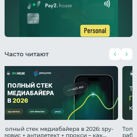
Часто читают
Полный стек медиабайера в 2026: spy-
Топо
сервис + антидетект + прокси – как
рабо