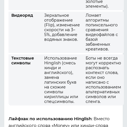
золотые
элементы).
Видеоряд
Зеркальное
Ломает
отображение
алгоритмы
(Flip), изменение
попиксельного
скорости на 3–
сравнения
5%, добавление
видеофайлов с
водяных знаков.
базой
забаненных
креативов.
Текстовые
Использование
Боты не всегда
символы
Hinglish (смесь
могут корректно
хинди и
распознать
английского),
контекст слова,
замена
если оно
латинских букв
написано с
на схожие
использованием
символы
альтернативных
кириллицы или
символов или
спецсимволы.
сленга.
Лайфхак по использованию Hinglish
:
Вместо
английского слова
«Money»
или хинди-слова