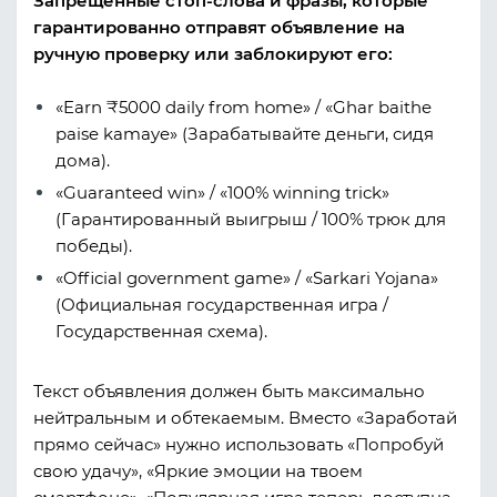
Запрещенные стоп-слова и фразы, которые
гарантированно отправят объявление на
ручную проверку или заблокируют его:
«Earn ₹5000 daily from home»
/
«Ghar baithe
paise kamaye»
(Зарабатывайте деньги, сидя
дома).
«Guaranteed win»
/
«100% winning trick»
(Гарантированный выигрыш / 100% трюк для
победы).
«Official government game»
/
«Sarkari Yojana»
(Официальная государственная игра /
Государственная схема).
Текст объявления должен быть максимально
нейтральным и обтекаемым. Вместо «Заработай
прямо сейчас» нужно использовать «Попробуй
свою удачу», «Яркие эмоции на твоем