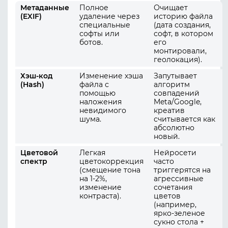
Метаданные
Полное
Очищает
(EXIF)
удаление через
историю файла
специальные
(дата создания,
софты или
софт, в котором
ботов.
его
монтировали,
геолокация).
Хэш-код
Изменение хэша
Запутывает
(Hash)
файла с
алгоритм
помощью
совпадений
наложения
Meta/Google,
невидимого
креатив
шума.
считывается как
абсолютно
новый.
Цветовой
Легкая
Нейросети
спектр
цветокоррекция
часто
(смещение тона
триггерятся на
на 1-2%,
агрессивные
изменение
сочетания
контраста).
цветов
(например,
ярко-зеленое
сукно стола +