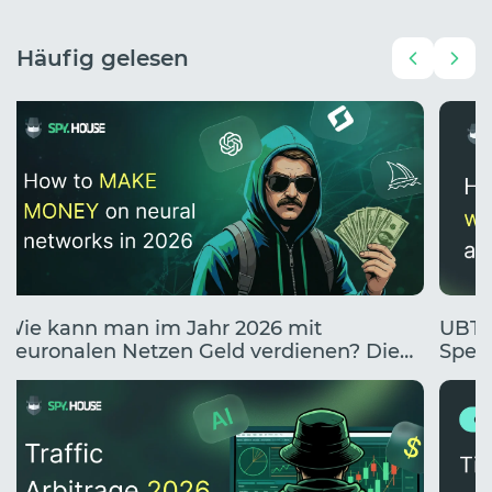
Häufig gelesen
Wie kann man im Jahr 2026 mit
UBT 
neuronalen Netzen Geld verdienen? Die
Sperr
10 besten Wege, mit KI Geld zu verdienen.