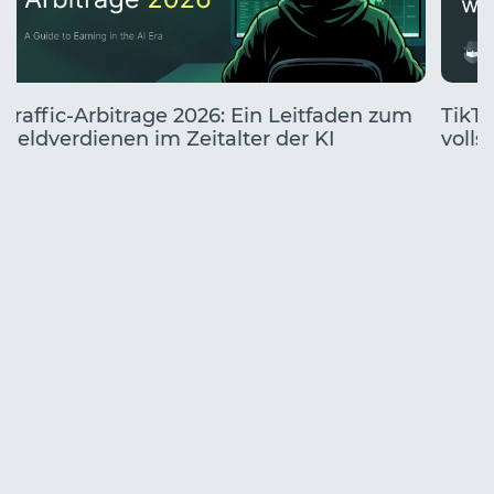
Traffic-Arbitrage 2026: Ein Leitfaden zum
TikTo
Geldverdienen im Zeitalter der KI
volls
Start
Jahr