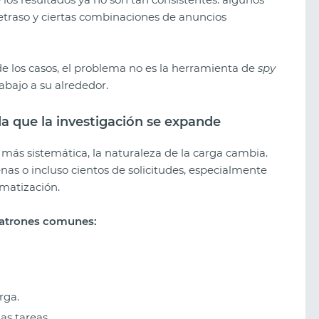
retraso y ciertas combinaciones de anuncios
de los casos, el problema no es la herramienta de
spy
rabajo a su alrededor.
 que la investigación se expande
más sistemática, la naturaleza de la carga cambia.
nas o incluso cientos de solicitudes, especialmente
omatización.
patrones comunes:
Los mejores sorteos creativos de
2026: qué funciona ahora
rga.
as tareas.