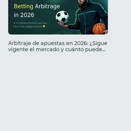
Arbitraje de apuestas en 2026: ¿Sigue
Análisi
vigente el mercado y cuánto puede
Caracte
ganar un principiante?
cómo l