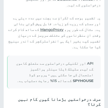
درخواستوں کے لیے۔
یہ تقسیم بوجھ کے ٹکراؤ سے بچنے میں مدد دیتی ہے
اور سسٹم کے رویے کو زیادہ قابل پیش گوئی بناتی
ہے۔ مثال کے طور پر،
MangoProxy
کے ساتھ کام کرتے
وقت، ان منظرناموں کو مختلف سروسز کے درمیان
تقسیم کیے بغیر ایک ہی انفراسٹرکچر کے اندر مینیج
کیا جا سکتا ہے۔
API اور تکنیکی درخواستوں سے متعلق کاموں
کے لیے، سٹیٹک ڈیٹا سینٹر پراکسیز
استعمال کی جا سکتی ہیں - پرومو کوڈ
SPYHOUSE
کے ساتھ 15% رعایت دستیاب ہے۔
صرف درخواستیں بڑھانا کیوں کام نہیں
کرتا؟