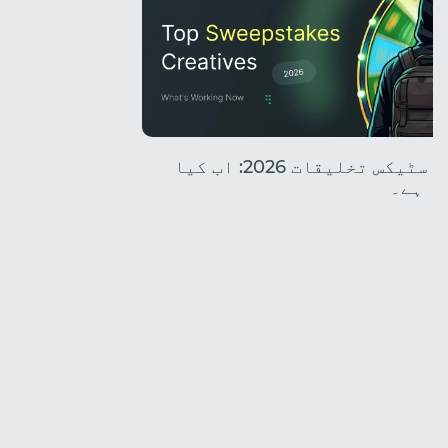
ٹاپ سویپ اسٹیکس تخلیقات 2026: اب کیا
ا ہے۔