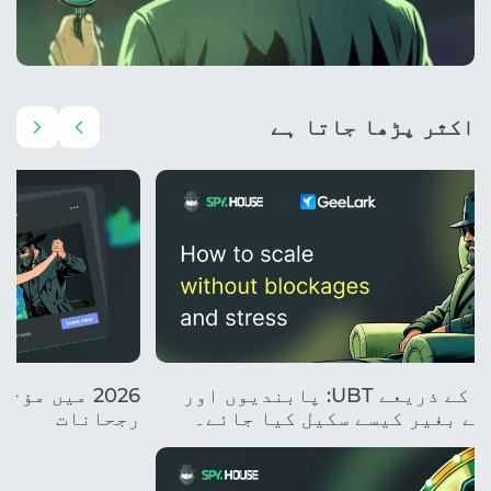
اکثر پڑھا جاتا ہے
کلاؤڈ فونز کے ذریعے UBT: پابندیوں اور
2026 میں م
کے بغیر کیسے سکیل کیا جائے۔
رجحانات