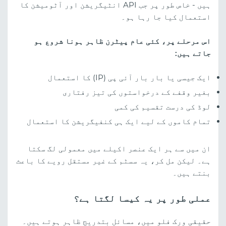
ہیں - خاص طور پر جب API انٹیگریشن اور آٹومیشن کا
استعمال کیا جا رہا ہو۔
اس مرحلے پر، کئی عام پیٹرن ظاہر ہونا شروع ہو
جاتے ہیں:
ایک جیسی یا بار بار آئی پی (IP) کا استعمال
بغیر وقفے کے درخواستوں کی تیز رفتاری
لوڈ کی درست تقسیم کی کمی
تمام کاموں کے لیے ایک ہی کنفیگریشن کا استعمال
ان میں سے ہر ایک عنصر اکیلے میں معمولی لگ سکتا
ہے۔ لیکن مل کر، یہ سسٹم کے غیر مستقل رویے کا باعث
بنتے ہیں۔
عملی طور پر یہ کیسا لگتا ہے؟
حقیقی ورک فلو میں، مسائل بتدریج ظاہر ہوتے ہیں۔