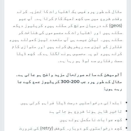
مثال کے طور پر، فیس بک اشتہارات کا تجزیہ کرتے
وقت، شروع میں سب کچھ ٹھیک کام کرتا ہے۔ آپ جیو
(geos) کے درمیان سوئچ کر سکتے ہیں، کریٹیوز دیکھ
سکتے ہیں اور اشتہارات کے مجموعوں کی شناخت کر
سکتے ہیں۔ لیکن جیسے ہی آپ متعدد ٹیبز کھولتے ہیں،
فلٹرز کو تیزی سے ریفریش کرتے ہیں اور متوازی کام
کرتے ہیں، تو یہ محسوس ہونے لگتا ہے کہ کچھ ڈیٹا
سست رفتاری سے لوڈ ہو رہا ہے۔
آٹومیشن کے ساتھ صورتحال مزید واضح ہو جاتی ہے۔
مثال کے طور پر، جب 200-300 کریٹیوز جمع کیے جا
رہے ہوں:
ابتدائی درخواستیں درست ڈیٹا فراہم کرتی ہیں
تاخیر ظاہر ہونا شروع ہو جاتی ہے
کچھ جوابات نامکمل ہوتے ہیں
کچھ درخواستوں کو دوبارہ کوشش (retry) کی ضرورت