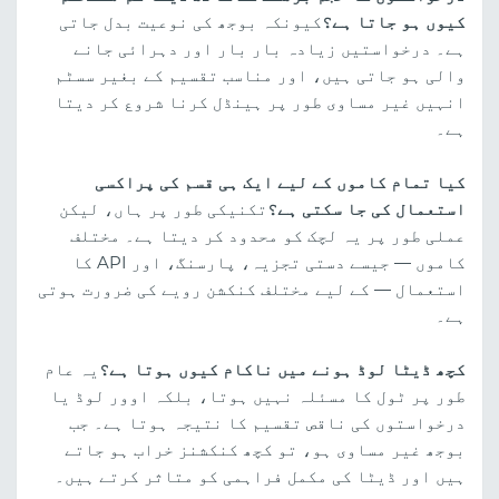
کیوں ہو جاتا ہے؟
کیونکہ بوجھ کی نوعیت بدل جاتی
ہے۔ درخواستیں زیادہ بار بار اور دہرائی جانے
والی ہو جاتی ہیں، اور مناسب تقسیم کے بغیر سسٹم
انہیں غیر مساوی طور پر ہینڈل کرنا شروع کر دیتا
ہے۔
کیا تمام کاموں کے لیے ایک ہی قسم کی پراکسی
استعمال کی جا سکتی ہے؟
تکنیکی طور پر ہاں، لیکن
عملی طور پر یہ لچک کو محدود کر دیتا ہے۔ مختلف
کاموں — جیسے دستی تجزیہ، پارسنگ، اور API کا
استعمال — کے لیے مختلف کنکشن رویے کی ضرورت ہوتی
ہے۔
کچھ ڈیٹا لوڈ ہونے میں ناکام کیوں ہوتا ہے؟
یہ عام
طور پر ٹول کا مسئلہ نہیں ہوتا، بلکہ اوور لوڈ یا
درخواستوں کی ناقص تقسیم کا نتیجہ ہوتا ہے۔ جب
بوجھ غیر مساوی ہو، تو کچھ کنکشنز خراب ہو جاتے
ہیں اور ڈیٹا کی مکمل فراہمی کو متاثر کرتے ہیں۔