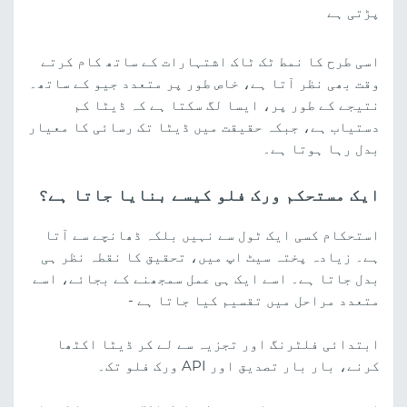
پڑتی ہے
اسی طرح کا نمط ٹک ٹاک اشتہارات کے ساتھ کام کرتے
وقت بھی نظر آتا ہے، خاص طور پر متعدد جیو کے ساتھ۔
نتیجے کے طور پر، ایسا لگ سکتا ہے کہ ڈیٹا کم
دستیاب ہے، جبکہ حقیقت میں ڈیٹا تک رسائی کا معیار
بدل رہا ہوتا ہے۔
ایک مستحکم ورک فلو کیسے بنایا جاتا ہے؟
استحکام کسی ایک ٹول سے نہیں بلکہ ڈھانچے سے آتا
ہے۔ زیادہ پختہ سیٹ اپ میں، تحقیق کا نقطہ نظر ہی
بدل جاتا ہے۔ اسے ایک ہی عمل سمجھنے کے بجائے، اسے
متعدد مراحل میں تقسیم کیا جاتا ہے -
ابتدائی فلٹرنگ اور تجزیہ سے لے کر ڈیٹا اکٹھا
کرنے، بار بار تصدیق اور API ورک فلو تک۔