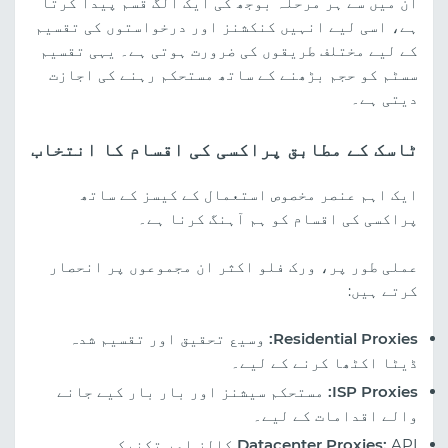
ان میں سے ہر مرحلہ بوجھ کی ایک الگ قسم پیدا کرتا
ہے، اسی لیے انہیں کنکشنز اور درخواستوں کی تقسیم
کے لیے مختلف طریقوں کی ضرورت ہوتی ہے۔ یہی تقسیم
سسٹم کو حجم بڑھنے کے ساتھ مستحکم رہنے کی اجازت
دیتی ہے۔
ٹاسک کے مطابق پراکسی کی اقسام کا انتخاب
ایک اہم عنصر مخصوص استعمال کے کیسز کے ساتھ
پراکسی کی اقسام کو ہم آہنگ کرنا ہے۔
عملی طور پر، ورک فلو اکثر ان مجموعوں پر انحصار
کرتے ہیں:
Residential Proxies:
وسیع تحقیق اور تقسیم شدہ
ڈیٹا اکٹھا کرنے کے لیے۔
ISP Proxies:
مستحکم سیشنز اور بار بار کیے جانے
والے اقدامات کے لیے۔
Datacenter Proxies:
API کالز اور تکنیکی