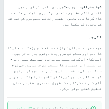
کیا جغرافیہ اہم ہے؟
جی ہاں۔ اسپائی ٹولز میں
نتائج اکثر خطے پر منحصر ہوتے ہیں۔ ایک ہی جگہ سے
کام کرنا کچھ مخصوص اشتہارات کے مجموعوں کی نمائش
کو محدود کر سکتا ہے۔
نتیجہ
جیسے جیسے اسپائی ٹولز کے ساتھ کام بڑھتا ہے، ڈیٹا
کا حجم اور سسٹم کی ضروریات دونوں بدل جاتی ہیں۔
استحکام اب کوئی پہلے سے موجود خصوصیت نہیں رہی -
یہ تعمیراتی فیصلوں کا نتیجہ بن جاتی ہے۔ جس طرح
سے کاموں کی ساخت بنائی جاتی ہے، بوجھ کو مینیج
کیا جاتا ہے، اور ٹریفک کو تقسیم کیا جاتا ہے، وہی
آخر کار طے کرتا ہے کہ طویل مدت میں اشتہارات کی
تحقیق کتنی موثر ہوگی۔
درجہ بندی چھوڑنے کے لیے، براہ کرم
لاگ ان کریں