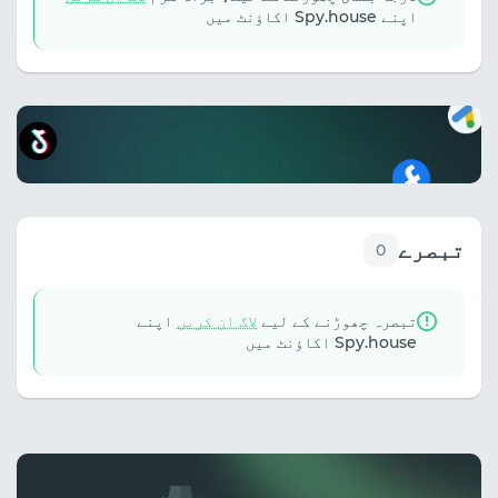
اپنے Spy.house اکاؤنٹ میں
تبصرے
0
تبصرہ چھوڑنے کے لیے
لاگ ان کریں
اپنے
Spy.house اکاؤنٹ میں