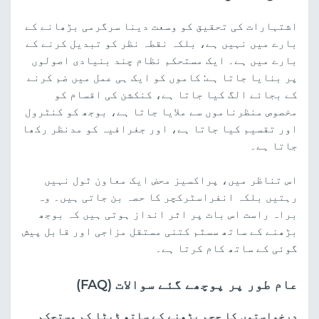
اشتہارات کی تحقیق کو وسعت دینا سرگرمی بڑھانے کے
بارے میں نہیں ہے، بلکہ نقطہ نظر کو تبدیل کرنے کے
بارے میں ہے۔ ایک مستحکم نظام چند بنیادی اصولوں
پر بنایا جاتا ہے: کاموں کو ایک ہی عمل میں ضم کرنے
کے بجائے الگ کیا جاتا ہے، کنکشن کی اقسام کو
مخصوص منظرناموں سے ملایا جاتا ہے، بوجھ کو کنٹرول
اور تقسیم کیا جاتا ہے، اور جغرافیہ کو مدنظر رکھا
جاتا ہے۔
اس تناظر میں، پراکسیز محض ایک معاون ٹول نہیں
رہتیں بلکہ انفراسٹرکچر کا حصہ بن جاتی ہیں۔ وہ
براہ راست اس بات پر اثر انداز ہوتی ہیں کہ بوجھ
بڑھنے کے ساتھ سسٹم کتنی مستقل مزاجی اور قابل پیش
گوئی کے ساتھ کام کرتا ہے۔
عام طور پر پوچھے گئے سوالات (FAQ)
درخواستوں کا حجم بڑھنے کے ساتھ ڈیٹا کم مستحکم