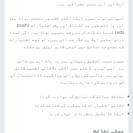
ایک اور اہم عنصر جغرافیہ ہے۔
اسپائی ٹولز میں، ڈیٹا اکثر خطے پر منحصر ہوتا ہے،
اور یہ خاص طور پر ٹک ٹاک اور پش اشتہارات (push
ads) کے ساتھ کام کرتے وقت محسوس ہوتا ہے۔ اگر تمام
درخواستیں ایک ہی جگہ سے آتی ہیں، تو کچھ اشتہارات
کے مجموعے نتائج میں کبھی ظاہر نہیں ہو سکتے۔
جیسے جیسے تحقیق پھیلتی ہے، یہ بات اہم ہو جاتی
ہے۔ اسی لیے ورک فلو میں اکثر علاقائی تقسیم شامل
ہوتی ہے۔ عالمی کوریج والی پراکسیز کا استعمال آپ
کو درج ذیل کی اجازت دیتا ہے:
مختلف ممالک کے نتائج کا موازنہ کرنا
مقامی اشتہارات کے پیٹرن کی شناخت کرنا
ڈیٹا کا مکمل منظرنامہ تیار کرنا
عملی نتائج