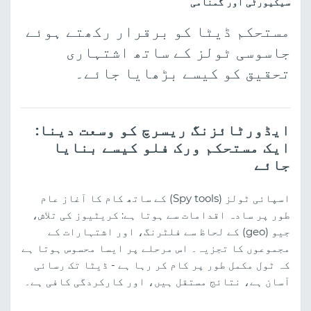
سیکیورٹی اور گمنامی
مستحکم ڈیٹا کو برقرار رکھتے ہوئے
جاسوسی ٹولز کے ساتھ اشتہاری
تحقیق کو کیسے بڑھایا جائے۔
ایڈورٹائزنگ ریسرچ کو وسعت دینا:
ایک مستحکم ورک فلو کیسے بنایا
جائے
اسپائی ٹولز (Spy tools) کے ساتھ کام کا آغاز عام
طور پر سادہ اقدامات سے ہوتا ہے: کریٹیوز کی تلاش،
جیو (geo) کے لحاظ سے فلٹرنگ، اور اشتہارات کے
مجموعوں کا تجزیہ۔ اس مرحلے پر ایسا محسوس ہوتا ہے
کہ ٹول مکمل طور پر کام کر رہا ہے - ڈیٹا تک رسائی
آسان ہے، نتائج مستقل ہیں، اور کارکردگی کافی ہے۔