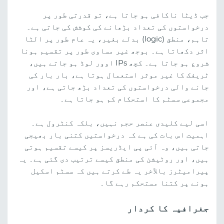
جب ڈیٹا ناکافی ہو جاتا ہے، تو قدرتی طور پر
درخواستوں کی تعداد بڑھانے کی کوشش کی جاتی ہے۔
تاہم، منطق (logic) بدلے بغیر، یہ عام طور پر الٹا
اثر دکھاتا ہے۔ بوجھ غیر مساوی طور پر تقسیم ہونا
شروع ہو جاتا ہے۔ کچھ IPs اوور لوڈ ہو جاتے ہیں،
ٹریفک کا غیر موثر استعمال ہوتا ہے، بار بار کی
جانے والی درخواستوں کی تعداد بڑھ جاتی ہے، اور
مجموعی سسٹم کا استحکام کم ہو جاتا ہے۔
اسی لیے کلیدی عنصر حجم نہیں، بلکہ کنٹرول ہے۔
اہمیت اس بات کی ہے کہ درخواستیں کتنی بار بھیجی
جاتی ہیں، وہ آئی پی ایڈریسز پر کیسے تقسیم ہوتی
ہیں، اور روٹیشن کی منطق کیسے ترتیب دی گئی ہے۔ یہ
پیرامیٹرز بالآخر یہ طے کرتے ہیں کہ سسٹم اسکیل
ہونے پر کتنا مستحکم رہے گا۔
جغرافیہ کا کردار