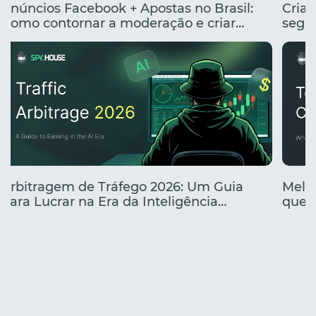
Anúncios Facebook + Apostas no Brasil:
Cria
Como contornar a moderação e criar
segme
anúncios clicáveis
renta
Arbitragem de Tráfego 2026: Um Guia
Melho
para Lucrar na Era da Inteligência
que e
Artificial