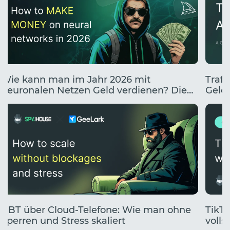
Wie kann man im Jahr 2026 mit
Traff
neuronalen Netzen Geld verdienen? Die
Geldv
10 besten Wege, mit KI Geld zu verdienen.
UBT über Cloud-Telefone: Wie man ohne
TikTo
Sperren und Stress skaliert
volls