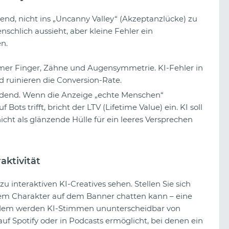
dend, nicht ins „Uncanny Valley“ (Akzeptanzlücke) zu
nschlich aussieht, aber kleine Fehler ein
n.
mer Finger, Zähne und Augensymmetrie. KI-Fehler in
nd ruinieren die Conversion-Rate.
eidend. Wenn die Anzeige „echte Menschen“
 Bots trifft, bricht der LTV (Lifetime Value) ein. KI soll
cht als glänzende Hülle für ein leeres Versprechen
aktivität
interaktiven KI-Creatives sehen. Stellen Sie sich
 dem Charakter auf dem Banner chatten kann – eine
udem werden KI-Stimmen ununterscheidbar von
f Spotify oder in Podcasts ermöglicht, bei denen ein