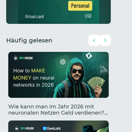
Häufig gelesen
Wie kann man im Jahr 2026 mit
Traffic
neuronalen Netzen Geld verdienen?
zum Ge
Die 10 besten Wege, mit KI Geld zu
KI
verdienen.