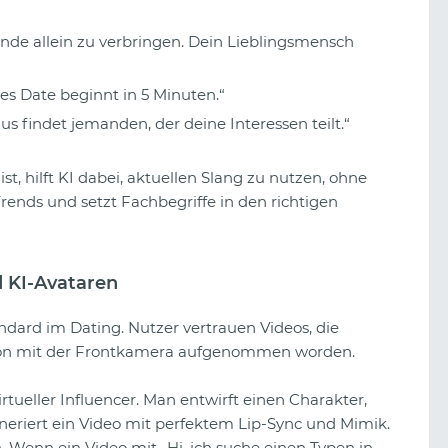
nde allein zu verbringen. Dein Lieblingsmensch
s Date beginnt in 5 Minuten.“
s findet jemanden, der deine Interessen teilt.“
st, hilft KI dabei, aktuellen Slang zu nutzen, ohne
 Trends und setzt Fachbegriffe in den richtigen
d KI-Avataren
ndard im Dating. Nutzer vertrauen Videos, die
erson mit der Frontkamera aufgenommen worden.
rtueller Influencer. Man entwirft einen Charakter,
eneriert ein Video mit perfektem Lip-Sync und Mimik.
. Wenn ein Video mit „Hi, ich suche einen Typen in