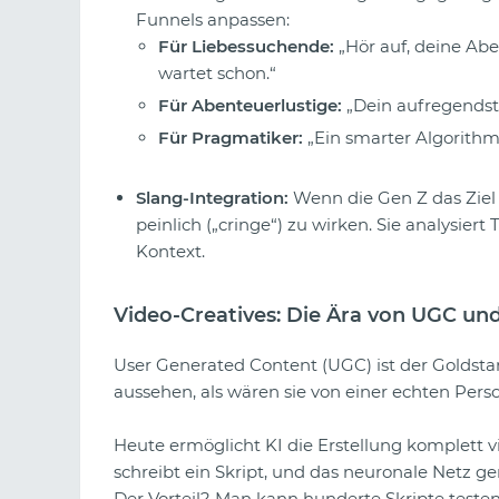
Funnels anpassen:
Für Liebessuchende:
„Hör auf, deine Abe
wartet schon.“
Für Abenteuerlustige:
„Dein aufregendste
Für Pragmatiker:
„Ein smarter Algorithmu
Slang-Integration:
Wenn die Gen Z das Ziel i
peinlich („cringe“) zu wirken. Sie analysiert
Kontext.
Video-Creatives: Die Ära von UGC un
User Generated Content (UGC) ist der Goldsta
aussehen, als wären sie von einer echten P
Heute ermöglicht KI die Erstellung komplett vi
schreibt ein Skript, und das neuronale Netz g
Der Vorteil? Man kann hunderte Skripte testen