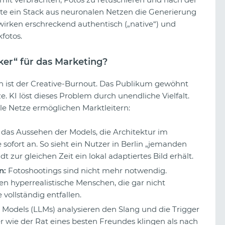
te ein Stack aus neuronalen Netzen die Generierung
wirken erschreckend authentisch („native“) und
kfotos.
er“ für das Marketing?
h ist der Creative-Burnout. Das Publikum gewöhnt
e. KI löst dieses Problem durch unendliche Vielfalt.
le Netze ermöglichen Marktleitern:
 das Aussehen der Models, die Architektur im
 sofort an. So sieht ein Nutzer in Berlin „jemanden
t zur gleichen Zeit ein lokal adaptiertes Bild erhält.
n:
Fotoshootings sind nicht mehr notwendig.
Ein Blick auf die Glücksspiel-
n hyperrealistische Menschen, die gar nicht
Kreativen von TikTok
vollständig entfallen.
Models (LLMs) analysieren den Slang und die Trigger
er wie der Rat eines besten Freundes klingen als nach