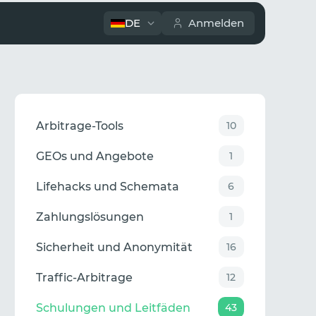
DE
Anmelden
Arbitrage-Tools
10
GEOs und Angebote
1
Lifehacks und Schemata
6
Zahlungslösungen
1
Sicherheit und Anonymität
16
Traffic-Arbitrage
12
Schulungen und Leitfäden
43