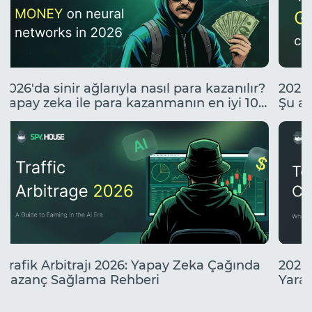
2026'da sinir ağlarıyla nasıl para kazanılır?
2026'
Yapay zeka ile para kazanmanın en iyi 10
Şu an
yolu.
neler
Trafik Arbitrajı 2026: Yapay Zeka Çağında
2026'
Kazanç Sağlama Rehberi
Yarat