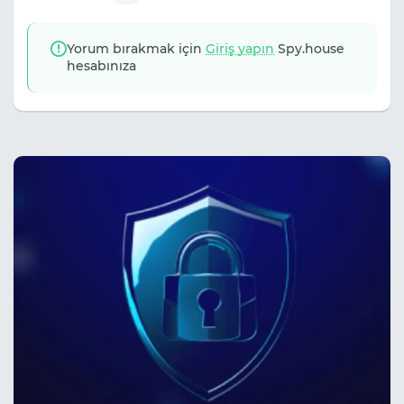
Yorum bırakmak için
Giriş yapın
Spy.house
hesabınıza