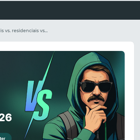
Proxies móveis vs. residenciais vs. datacenter: o guia completo do afiliado de marketing para 2026