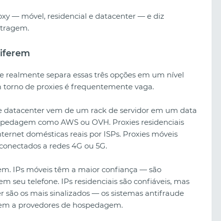
roxy — móvel, residencial e datacenter — e diz
itragem.
diferem
e realmente separa essas três opções em um nível
 torno de proxies é frequentemente vaga.
de datacenter vem de um rack de servidor em um data
spedagem como AWS ou OVH. Proxies residenciais
ternet domésticas reais por ISPs. Proxies móveis
 conectados a redes 4G ou 5G.
m. IPs móveis têm a maior confiança — são
Apostas no TikTok com Spy.House:
m seu telefone. IPs residenciais são confiáveis, mas
Um guia completo para encontrar e
 são os mais sinalizados — os sistemas antifraude
lançar combinações lucrativas em
cem a provedores de hospedagem.
2026