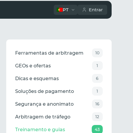
PT
Entrar
Ferramentas de arbitragem
10
GEOs e ofertas
1
Dicas e esquemas
6
Soluções de pagamento
1
Segurança e anonimato
16
Arbitragem de tráfego
12
Treinamento e guias
43