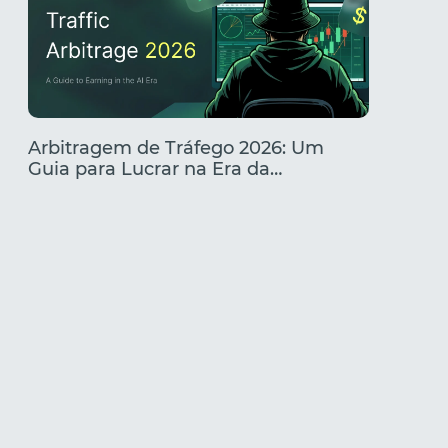
Arbitragem de Tráfego 2026: Um
Melhore
Guia para Lucrar na Era da
O que 
Inteligência Artificial