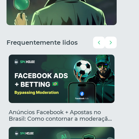
Frequentemente lidos
Anúncios Facebook + Apostas no
Criado
Brasil: Como contornar a moderação
segment
e criar anúncios clicáveis
rentabi