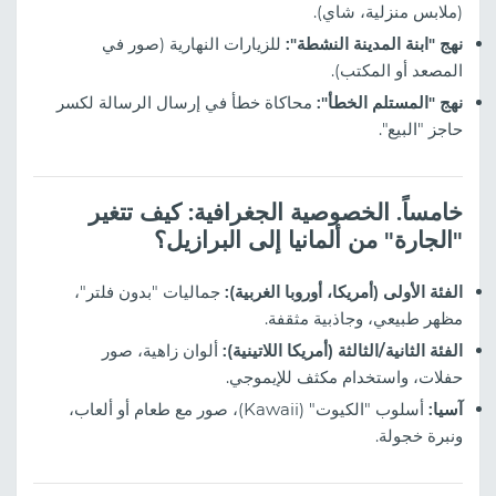
(ملابس منزلية، شاي).
نهج "ابنة المدينة النشطة":
للزيارات النهارية (صور في
المصعد أو المكتب).
نهج "المستلم الخطأ":
محاكاة خطأ في إرسال الرسالة لكسر
حاجز "البيع".
خامساً. الخصوصية الجغرافية: كيف تتغير
"الجارة" من ألمانيا إلى البرازيل؟
الفئة الأولى (أمريكا، أوروبا الغربية):
جماليات "بدون فلتر"،
مظهر طبيعي، وجاذبية مثقفة.
الفئة الثانية/الثالثة (أمريكا اللاتينية):
ألوان زاهية، صور
حفلات، واستخدام مكثف للإيموجي.
آسيا:
أسلوب "الكيوت" (Kawaii)، صور مع طعام أو ألعاب،
ونبرة خجولة.