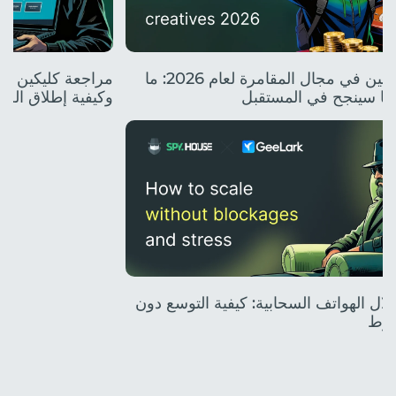
أفضل المبدعين في مجال المقامرة لعام 2026: ما
وما سينجح في المستقبل
وكيفية إطلاق الح
 خلال الهواتف السحابية: كيفية التوسع دون
غوط