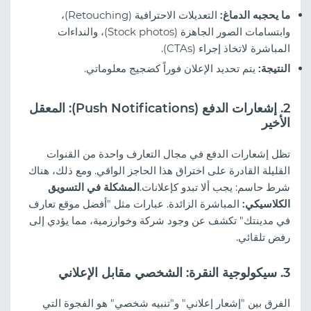
ما يحجبه الدماغ:
التعديلات الاحترافية (Retouching)،
وابتسامات الصور الجاهزة (Stock photos)، والنداءات
المباشرة لاتخاذ إجراء (CTAs).
النتيجة:
يتم تحديد الإعلان فوراً كضجيج معلوماتي.
2. إشعارات الدفع (Push Notifications): المعقل
الأخير
تظل إشعارات الدفع في مجال التعارف واحدة من القنوات
القليلة القادرة على اختراق هذا الحاجز الواقي. ومع ذلك، هناك
شرط حاسم: يجب ألا تبدو كإعلانات.
المشكلة في التسويق
الكلاسيكي:
المباشرة الزائدة. عبارات مثل "أفضل موقع تعارف
في مدينتك" تكشف عن وجود شركة وخوارزمية، مما يؤدي إلى
رفض تلقائي.
3. سيكولوجية النقرة: الشخصي مقابل الإعلاني
الفرق بين "إشعار إعلاني" و"تنبيه شخصي" هو الفجوة التي