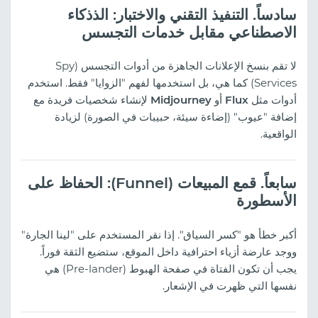
سادساً. التنفيذ التقني والاختبار: الذذكاء
الاصطناعي مقابل خدمات التجسس
لا تقم بنسخ الإعلانات الجاهزة من أدوات التجسس (Spy
Services) كما هي، بل استخدمها لفهم "الزوايا" فقط. استخدم
أدوات مثل
Flux
أو
Midjourney
لإنشاء شخصيات فريدة مع
إضافة "عيوب" (إضاءة سيئة، حبيبات في الصورة) لزيادة
الواقعية.
سابعاً. قمع المبيعات (Funnel): الحفاظ على
الأسطورة
أكبر خطأ هو "كسر السياق". إذا نقر المستخدم على "لينا الجارة"
ووجد عارضة أزياء احترافية داخل الموقع، ستضيع الثقة فوراً.
يجب أن تكون الفتاة في صفحة الهبوط (Pre-lander) هي
نفسها التي ظهرت في الإشعار.