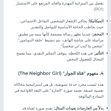
تفصل بين الميزانية المهدرة والعائد المرتفع على الاستثمار
(ROI).
الميكانيكا:
يحاكي الإشعار الشخصي التفاعل الاجتماعي،
حيث يخاطب الحاجة الأساسية للتواصل والتقدير.
المحفز:
عندما تظهر رسالة مصممة كأنها تنبيه من تطبيق
مراسلة على شاشة الهاتف، يتم تنشيط "حلقة الدوبامين":
"شخص ما كتب لي شخصياً"
.
التأثير:
في هذه اللحظة، يتوقف التفكير النقدي، مما يفسح
المجال للفضول المحض.
4. مفهوم "فتاة الجوار" (The Neighbor Girl)
هذه ليست مجرد خدعة تسويقية، بل هي استراتيجية محاكاة
نفسية عميقة. تعتمد صورة "الجارة" على الثقة اللاواعية في
النماذج المألوفة.
بدلاً من العارضات بعيدات المنال:
نقدم صورة لفتاة قد