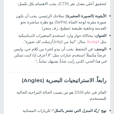
لتحقيق أعلى معدل نقر (CTR)، يجب الاهتمام بكل بكسل:
الأيقونة (الصورة الصغيرة):
سلاحك الرئيسي. يجب أن تكون
صورة مقربة لوجه الفتاة (Selfie) مع نظرة مباشرة نحو
العدسة وخلفية طبيعية (مطبخ، رف متجر).
العنوان:
محاكاة حوار وارد. استخدم المتغيرات الديناميكية
مثل
. مثال:
"لينا من {city} أرسلت لك صورة"
.
{city}
الوصف:
فن التحفظ. يجب أن يبدو كجزء من كلام حي، وليس
عرضاً مكتملاً. استخدم عبارات مثل:
"لا أعرف إذا كنت تسكن
في هذا الحي، لكني رأيت شاباً يشبهك تماماً..."
.
رابعاً. الاستراتيجيات البصرية (Angles)
الفائز في عام 2026 هو من يصيب الحالة المزاجية الحالية
للمستخدم:
نهج "ربّة المنزل التي تشعر بالملل":
للزيارات المسائية