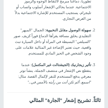
تطورياً، دماغنا مبرمج لالتقاط الوجوه والرموز
الاجتماعية. عندما يحاكي الإشعار أسلوب واتساب أو
تليجرام، يستجيب المستخدم للإشارة الاجتماعية بدلاً
من العرض التجاري.
سهولة الوصول مقابل النخبوية:
الجمال "المبهر"
التقليدي يخلق مسافة يقرأها الدماغ فوراً كزيف. صور
"السيلفي" البسيطة في المرآة أو داخل السيارة تبث
واقعية، حيث تعتبر الإضاءة غير المثالية علامات على
وجود الشخص في الحيز المادي للمستخدم.
تأثير زيجارنيك (الجيشتالت غير المكتمل):
عندما
ينقطع نص الإشعار في منتصف الجملة، ينشأ توتر
معرفي يدفع المستخدم للنقر لإكمال القصة. مثال:
"اسمع، ألم تكن أنت من رأيته بالأمس في..."
ثالثاً. تشريح إشعار "الجارة" المثالي