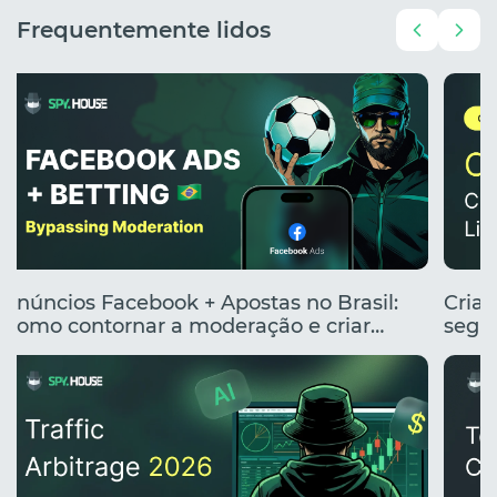
Frequentemente lidos
Anúncios Facebook + Apostas no Brasil:
Cria
Como contornar a moderação e criar
segme
anúncios clicáveis
renta