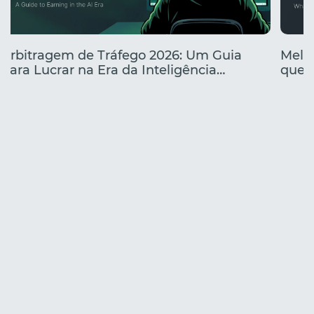
Arbitragem de Tráfego 2026: Um Guia
Melho
para Lucrar na Era da Inteligência
que e
Artificial