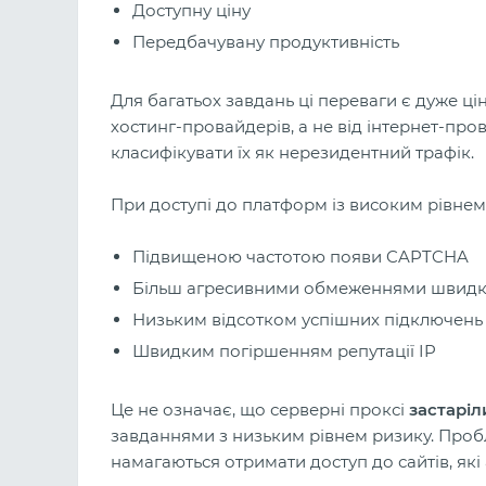
Доступну ціну
Передбачувану продуктивність
Для багатьох завдань ці переваги є дуже ці
хостинг-провайдерів, а не від інтернет-про
класифікувати їх як нерезидентний трафік.
При доступі до платформ із високим рівнем
Підвищеною частотою появи CAPTCHA
Більш агресивними обмеженнями швидко
Низьким відсотком успішних підключень
Швидким погіршенням репутації IP
Це не означає, що серверні проксі
застаріл
завданнями з низьким рівнем ризику. Проб
намагаються отримати доступ до сайтів, які а