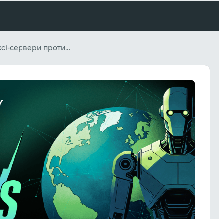
Побутові проксі-сервери проти розумних антибот-систем: що насправді працює у 2026 році