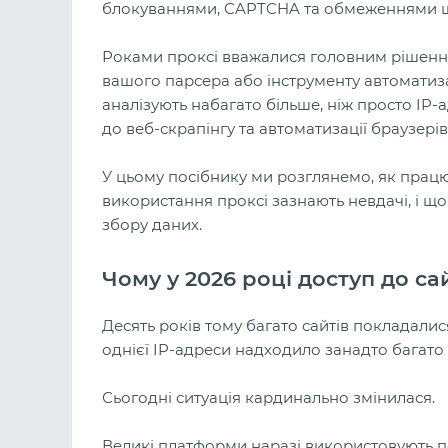
блокуваннями, CAPTCHA та обмеженнями швид
Роками проксі вважалися головним рішення
вашого парсера або інструменту автоматиза
аналізують набагато більше, ніж просто IP-
до веб-скрапінгу та автоматизації браузерів
У цьому посібнику ми розглянемо, як працюю
використання проксі зазнають невдачі, і що
збору даних.
Чому у 2026 році доступ до са
Десять років тому багато сайтів покладали
однієї IP-адреси надходило занадто багато 
Сьогодні ситуація кардинально змінилася.
Великі платформи наразі використовують п