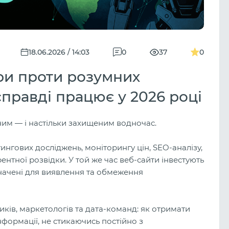
18.06.2026 / 14:03
0
37
0
ри проти розумних
справді працює у 2026 році
пним — і настільки захищеним водночас.
ингових досліджень, моніторингу цін, SEO-аналізу,
ентної розвідки. У той же час веб-сайти інвестують
значені для виявлення та обмеження
ків, маркетологів та дата-команд: як отримати
формації, не стикаючись постійно з