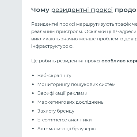
Чому
резидентні проксі
продов
Резидентні проксі маршрутизують трафік ч
реальним пристроям. Оскільки ці IP-адреси
викликають значно менше проблем із дові
інфраструктурою.
Це робить резидентні проксі
особливо
кор
Веб-скрапінгу
Мониторингу пошукових систем
Верифікації реклами
Маркетингових досліджень
Захисту бренду
E-commerce аналітики
Автоматизації браузерів