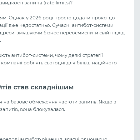
кості запитів (rate limits)?
м. Однак у 2026 році просто додати проксі до
ції вже недостатньо. Сучасні антибот-системи
адреси, змушуючи бізнес переосмислити свій підхід
.
ть антибот-системи, чому деякі стратегії
 компанії роблять сьогодні для більш надійного
йтів став складнішим
ся на базове обмеження частоти запитів. Якщо з
запитів, вона блокувалася.
Арбітраж на беттинг у 2026 році: 
живий ринок і скільки можна
заробити новачкові?
ередові антибот-рішення, здатні одночасно