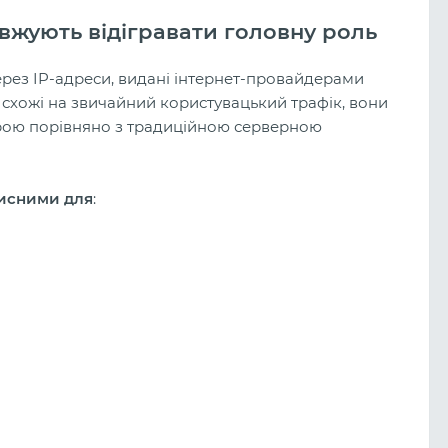
жують відігравати головну роль
ерез IP-адреси, видані інтернет-провайдерами
 схожі на звичайний користувацький трафік, вони
рою порівняно з традиційною серверною
исними для
: