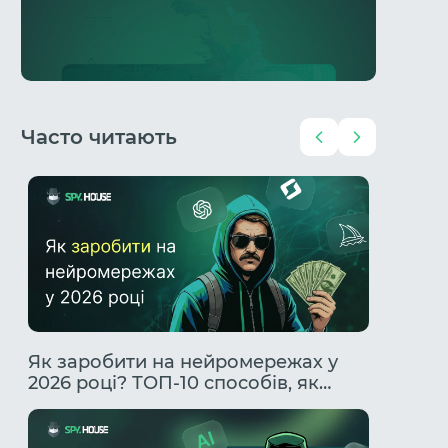
Часто читають
Чи
Як заробити на нейромережах у
Гемблі
2026 році? ТОП-10 способів, як
Повний
заробити за допомогою ІІ.
профіт