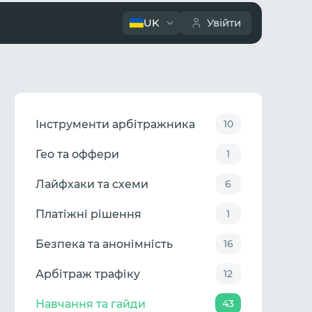
UK
Увійти
Інструменти арбітражника
10
Гео та оффери
1
Лайфхаки та схеми
6
Платіжні рішення
1
Безпека та анонімність
16
Арбітраж трафіку
12
Навчання та гайди
43