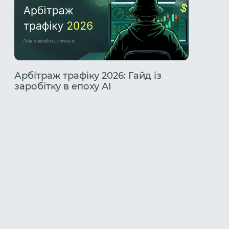
Арбітраж трафіку 2026: Гайд із
Розбір
заробітку в епоху AI
TikTok