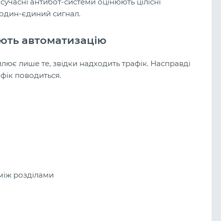
сучасні антибот-системи оцінюють цілісні
 один-єдиний сигнал.
ють автоматизацію
лює лише те, звідки надходить трафік. Насправді
афік поводиться.
між розділами