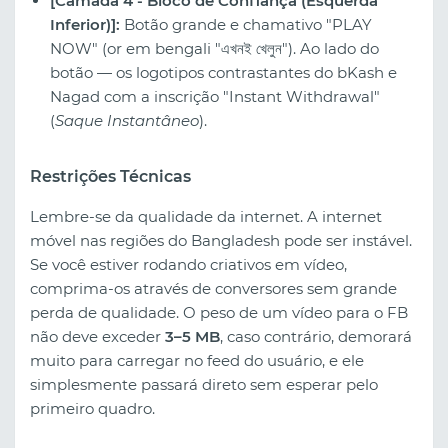
[Camada 4 - Bloco de Confiança (Esquerda
Inferior)]:
Botão grande e chamativo "PLAY
NOW" (or em bengali "এখনই খেলুন"). Ao lado do
botão — os logotipos contrastantes do bKash e
Nagad com a inscrição "Instant Withdrawal"
(
Saque Instantâneo
).
Restrições Técnicas
Lembre-se da qualidade da internet. A internet
móvel nas regiões do Bangladesh pode ser instável.
Se você estiver rodando criativos em vídeo,
comprima-os através de conversores sem grande
perda de qualidade. O peso de um vídeo para o FB
não deve exceder
3–5 MB
, caso contrário, demorará
muito para carregar no feed do usuário, e ele
simplesmente passará direto sem esperar pelo
primeiro quadro.