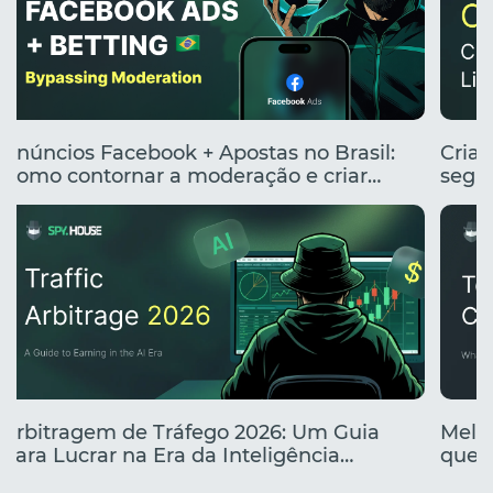
Anúncios Facebook + Apostas no Brasil:
Cria
Como contornar a moderação e criar
segme
anúncios clicáveis
renta
Arbitragem de Tráfego 2026: Um Guia
Melho
para Lucrar na Era da Inteligência
que e
Artificial