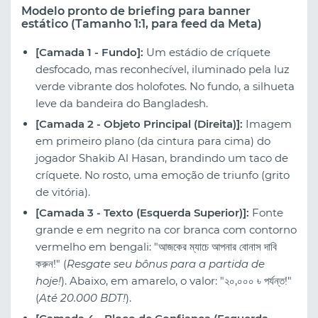
Modelo pronto de briefing para banner
estático (Tamanho 1:1, para feed da Meta)
[Camada 1 - Fundo]:
Um estádio de críquete
desfocado, mas reconhecível, iluminado pela luz
verde vibrante dos holofotes. No fundo, a silhueta
leve da bandeira do Bangladesh.
[Camada 2 - Objeto Principal (Direita)]:
Imagem
em primeiro plano (da cintura para cima) do
jogador Shakib Al Hasan, brandindo um taco de
críquete. No rosto, uma emoção de triunfo (grito
de vitória).
[Camada 3 - Texto (Esquerda Superior)]:
Fonte
grande e em negrito na cor branca com contorno
vermelho em bengali: "আজকের ম্যাচে আপনার বোনাস দাবি
করুন!" (
Resgate seu bônus para a partida de
hoje!
). Abaixo, em amarelo, o valor: "২০,০০০ ৳ পর্যন্ত!"
(
Até 20.000 BDT!
).