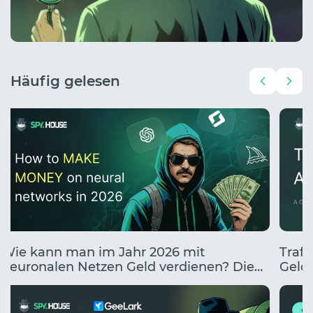
Häufig gelesen
Wie kann man im Jahr 2026 mit
Traff
neuronalen Netzen Geld verdienen? Die
Geldv
10 besten Wege, mit KI Geld zu verdienen.