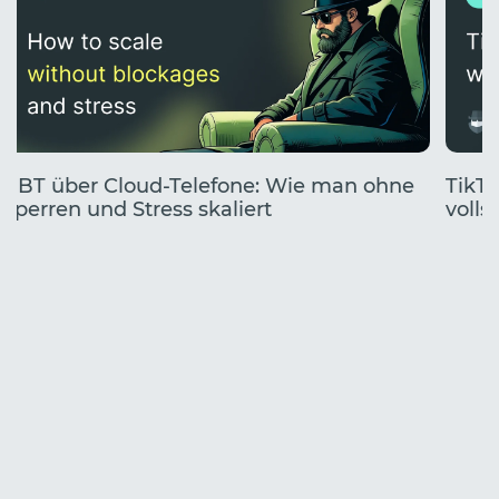
UBT über Cloud-Telefone: Wie man ohne
TikTo
Sperren und Stress skaliert
volls
Start
Jahr