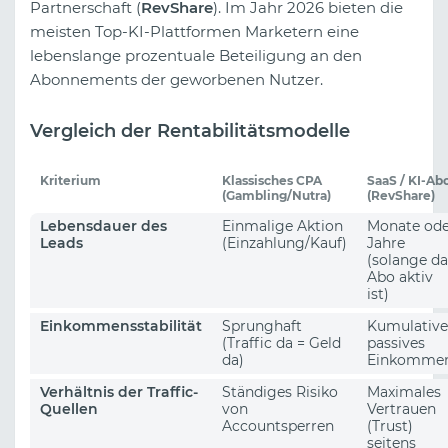
Partnerschaft (
RevShare
). Im Jahr 2026 bieten die
meisten Top-KI-Plattformen Marketern eine
lebenslange prozentuale Beteiligung an den
Abonnements der geworbenen Nutzer.
Vergleich der Rentabilitätsmodelle
Kriterium
Klassisches CPA
SaaS / KI-Ab
(Gambling/Nutra)
(RevShare)
Lebensdauer des
Einmalige Aktion
Monate ode
Leads
(Einzahlung/Kauf)
Jahre
(solange da
Abo aktiv
ist)
Einkommensstabilität
Sprunghaft
Kumulative
(Traffic da = Geld
passives
da)
Einkomme
Verhältnis der Traffic-
Ständiges Risiko
Maximales
Quellen
von
Vertrauen
Accountsperren
(Trust)
seitens