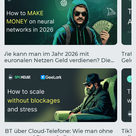
Wie kann man im Jahr 2026 mit
Traff
neuronalen Netzen Geld verdienen? Die
Geldv
10 besten Wege, mit KI Geld zu verdienen.
UBT über Cloud-Telefone: Wie man ohne
TikTo