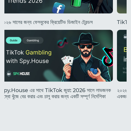
২০২৬ সালের জন্য ফেসবুকের ক্রিয়েটিভ ডিজাইন ট্রেন্ডস
TikTok 
Spy.House এর সাথে TikTok জুয়া: 2026 সালে লাভজনক
২০২৬ সা
কম্বো খুঁজে বের করার এবং চালু করার জন্য একটি সম্পূর্ণ নির্দেশিকা
একজন নত