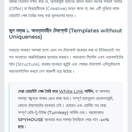
আমরা নিয়মিত লক্ষ্য করি যে, অ্যাকাউন্ট ব্যানের আসল কারণ অনেক সময়ই অফার
(Offer) বা ক্রিয়েটিভের (Creative) মধ্যে থাকে না, বরং এটি লুকিয়ে থাকে
হোয়াইট পেজ তৈরির সময় করা ভুলগুলোর মধ্যে।
ভুল নম্বর ১. অনন্যতাহীন টেমপ্লেট (Templates without
Uniqueness)
সবচেয়ে সাধারণ সমস্যা হলো এমন সব টেমপ্লেট ব্যবহার করা যা ইতিমধ্যেই শত
শত অন্যান্য আরবিট্রেজার ব্যবহার করছেন। মডারেশন সিস্টেম এখন ওয়েবসাইটের
গঠন (Structure), বারবার ব্যবহৃত কন্টেন্ট এবং পেজের টেমপ্লেট এলিমেন্টগুলো
অ্যানালাইসিস করতে বেশ পারদর্শী হয়ে উঠেছে।
সেরা হোয়াইট পেজ তৈরি করে
White Link
সার্ভিস
, যা আপনার
সমস্ত পছন্দকে মাথায় রেখে কাজ করে। সম্পূর্ণ ম্যানুয়াল ডেভেলপমেন্ট,
কোনো টেমপ্লেটের ব্যবহার নেই। ডোমেন এবং হোস্টিং সহ তারা
সম্পূর্ণ রেডি-টু-ইউজ (Turnkey) সার্ভিস দেয়। প্রমোকোড
SPYHOUSE
ব্যবহার করে সমস্ত ট্যারিফে পেয়ে যান
-১০%
ছাড়
।