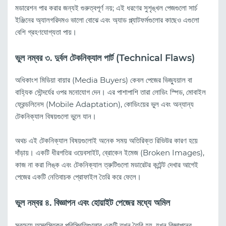
মডারেশন পার করার জন্যই গুরুত্বপূর্ণ নয়; এই ধরণের সুশৃঙ্খল পেজগুলো সার্চ
ইঞ্জিনের অ্যালগরিদমও ভালো বোঝে এবং অ্যাড প্ল্যাটফর্মগুলোর কাছেও এগুলো
বেশি গ্রহণযোগ্যতা পায়।
ভুল নম্বর ৩. দুর্বল টেকনিক্যাল পার্ট (Technical Flaws)
অধিকাংশ মিডিয়া বায়ার (Media Buyers) কেবল পেজের ভিজ্যুয়াল বা
বাহ্যিক সৌন্দর্যের ওপর মনোযোগ দেন। এর পাশাপাশি তারা লোডিং স্পিড, মোবাইল
ফ্রেন্ডলিনেস (Mobile Adaptation), কোডিংয়ের ভুল এবং অন্যান্য
টেকনিক্যাল বিষয়গুলো ভুলে যান।
অথচ এই টেকনিক্যাল বিষয়গুলোই অনেক সময় অতিরিক্ত রিভিউর কারণ হয়ে
দাঁড়ায়। একটি ধীরগতির ওয়েবসাইট, ব্রোকেন ইমেজ (Broken Images),
কাজ না করা লিঙ্ক এবং টেকনিক্যাল ত্রুটিগুলো মডারেটর কন্টেন্ট দেখার আগেই
পেজের একটি নেতিবাচক প্রোফাইল তৈরি করে ফেলে।
ভুল নম্বর ৪. বিজ্ঞাপন এবং হোয়াইট পেজের মধ্যে অমিল
সবচেয়ে অস্বস্তিকর পরিস্থিতিগুলোর একটি তখন তৈরি হয়, যখন বিজ্ঞাপনের