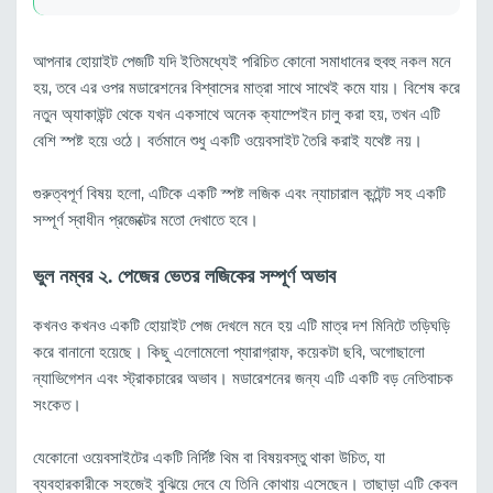
আপনার হোয়াইট পেজটি যদি ইতিমধ্যেই পরিচিত কোনো সমাধানের হুবহু নকল মনে
হয়, তবে এর ওপর মডারেশনের বিশ্বাসের মাত্রা সাথে সাথেই কমে যায়। বিশেষ করে
নতুন অ্যাকাউন্ট থেকে যখন একসাথে অনেক ক্যাম্পেইন চালু করা হয়, তখন এটি
বেশি স্পষ্ট হয়ে ওঠে। বর্তমানে শুধু একটি ওয়েবসাইট তৈরি করাই যথেষ্ট নয়।
গুরুত্বপূর্ণ বিষয় হলো, এটিকে একটি স্পষ্ট লজিক এবং ন্যাচারাল কন্টেন্ট সহ একটি
সম্পূর্ণ স্বাধীন প্রজেক্টের মতো দেখাতে হবে।
ভুল নম্বর ২. পেজের ভেতর লজিকের সম্পূর্ণ অভাব
কখনও কখনও একটি হোয়াইট পেজ দেখলে মনে হয় এটি মাত্র দশ মিনিটে তড়িঘড়ি
করে বানানো হয়েছে। কিছু এলোমেলো প্যারাগ্রাফ, কয়েকটা ছবি, অগোছালো
ন্যাভিগেশন এবং স্ট্রাকচারের অভাব। মডারেশনের জন্য এটি একটি বড় নেতিবাচক
সংকেত।
যেকোনো ওয়েবসাইটের একটি নির্দিষ্ট থিম বা বিষয়বস্তু থাকা উচিত, যা
ব্যবহারকারীকে সহজেই বুঝিয়ে দেবে যে তিনি কোথায় এসেছেন। তাছাড়া এটি কেবল