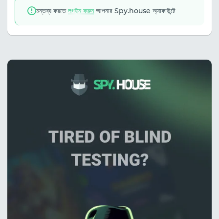
মন্তব্য করতে
লগইন করুন
আপনার Spy.house অ্যাকাউন্টে