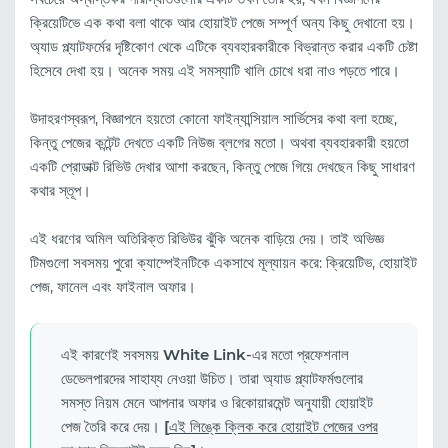
ক্রিয়েটিভে এক কথা বলা থাকে আর হোয়াইট পেজে সম্পূর্ণ অন্য কিছু দেখানো হয়।
অ্যাড প্ল্যাটফর্মের দৃষ্টিকোণ থেকে এটিকে ব্যবহারকারীকে বিভ্রান্ত করার একটি চেষ্টা
হিসেবে দেখা হয়। অনেক সময় এই সমস্যাটি খালি চোখে ধরা নাও পড়তে পারে।
উদাহরণস্বরূপ, বিজ্ঞাপনে হয়তো কোনো ফাইন্যান্সিয়াল সার্ভিসের কথা বলা হচ্ছে,
কিন্তু পেজের কন্টেন্ট দেখতে একটি নিউজ ব্লগের মতো। অথবা ব্যবহারকারী হয়তো
একটি প্রোডাক্ট রিভিউ দেখার আশা করছেন, কিন্তু পেজে গিয়ে দেখছেন কিছু সাধারণ
কথার স্তূপ।
এই ধরণের অমিল অতিরিক্ত রিভিউর ঝুঁকি অনেক বাড়িয়ে দেয়। তাই অভিজ্ঞ
টিমগুলো সবসময় পুরো ক্যাম্পেইনটিকে একসাথে মূল্যায়ন করে: ক্রিয়েটিভ, হোয়াইট
পেজ, ফানেল এবং ফাইনাল অফার।
এই কারণেই সবসময়
White Link
-এর মতো প্রফেশনাল
ডেভেলপারদের সাহায্য নেওয়া উচিত। তারা অ্যাড প্ল্যাটফর্মগুলোর
সমস্ত নিয়ম মেনে আপনার অফার ও রিকোয়ারমেন্ট অনুযায়ী হোয়াইট
পেজ তৈরি করে দেয়।
[
এই লিঙ্কে ক্লিক করে হোয়াইট পেজের ওপর