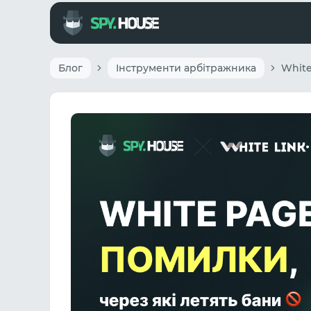
Блог
Інструменти арбітражника