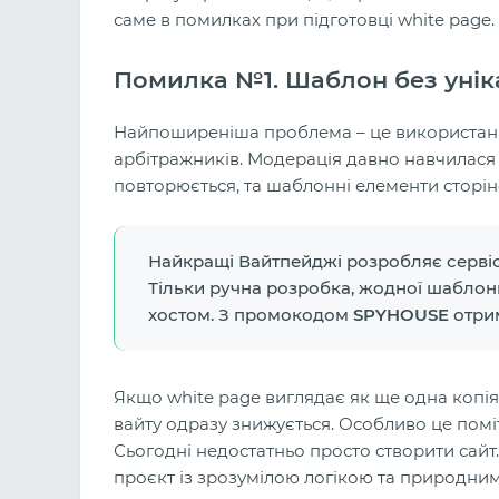
саме в помилках при підготовці white page.
Помилка №1. Шаблон без унік
Найпоширеніша проблема – це використання
арбітражників. Модерація давно навчилася а
повторюється, та шаблонні елементи сторін
Найкращі Вайтпейджі розробляє серві
Тільки ручна розробка, жодної шаблонн
хостом. З промокодом
SPYHOUSE
отрим
Якщо white page виглядає як ще одна копія 
вайту одразу знижується. Особливо це помі
Сьогодні недостатньо просто створити сайт
проєкт із зрозумілою логікою та природни