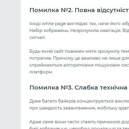
Помилка №2. Повна відсутність
Іноді white page виглядає так, наче його зі
Набір зображень. Незрозуміла навігація. Ві
сигнал.
Будь-який сайт повинен мати зрозумілу тем
потрапив. Причому це важливо не лише для
сприймаються алгоритмами пошукових сист
платформ.
Помилка №3. Слабка технічна
Дуже багато байєрів концентруються виключ
про швидкість завантаження, мобільну адапт
Адже саме вони часто стають причиною дод
биті зображення, неробочі посилання та т