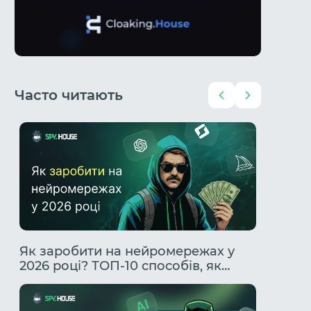
Часто читають
Чи
Як заробити на нейромережах у
Гемблі
2026 році? ТОП-10 способів, як
Повний
заробити за допомогою ІІ.
профіт