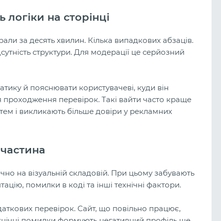
 логіки на сторінці
брали за десять хвилин. Кілька випадкових абзаців.
дсутність структури. Для модерації це серйозний
атику й пояснювати користувачеві, куди він
 проходження перевірок. Такі вайти часто краще
ем і викликають більше довіри у рекламних
 частина
но на візуальній складовій. При цьому забувають
ацію, помилки в коді та інші технічні фактори.
аткових перевірок. Сайт, що повільно працює,
ехнічні помилки формують негативний профіль ще