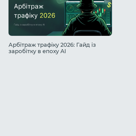
Арбітраж трафіку 2026: Гайд із
Розбір
заробітку в епоху AI
TikTok