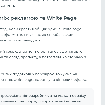
контент.
 між рекламою та White Page
оді, коли креатив обіцяє одне, а white page
платформи це виглядає як спроба ввести
оже бути неочевидною.
й сервіс, а контент сторінки більше нагадує
ити огляд продукту, а потрапляє на сторінку з
 ризик додаткових перевірок. Тому сильні
еатив, white page, воронку та кінцевий оффер.
 професіоналів-розробників на кшталт сервісу
рекламних платформ, створюють вайти під ваші