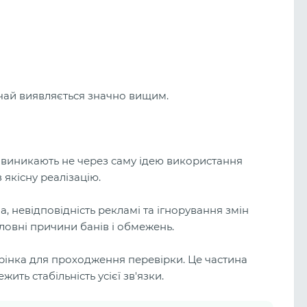
ичай виявляється значно вищим.
e виникають не через саму ідею використання
 якісну реалізацію.
, невідповідність рекламі та ігнорування змін
ловні причини банів і обмежень.
орінка для проходження перевірки. Це частина
ить стабільність усієї зв'язки.