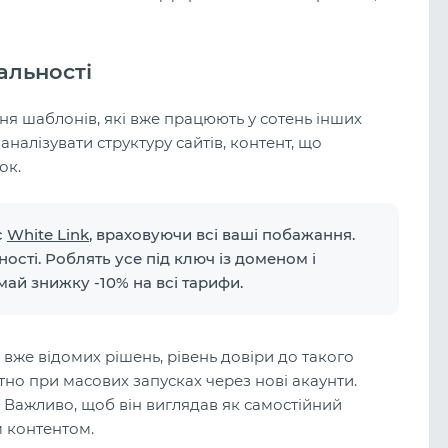
альності
 шаблонів, які вже працюють у сотень інших
налізувати структуру сайтів, контент, що
ок.
с
White Link
, враховуючи всі ваші побажання.
ості. Роблять усе під ключ із доменом і
ай знижку -10% на всі тарифи.
вже відомих рішень, рівень довіри до такого
Арбітраж на беттинг у 2026 році: 
тно при масових запусках через нові акаунти.
живий ринок і скільки можна
заробити новачкові?
. Важливо, щоб він виглядав як самостійний
м контентом.