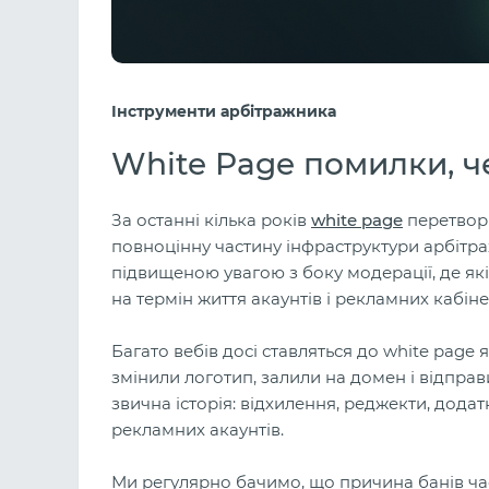
Інструменти арбітражника
White Page помилки, че
За останні кілька років
white page
перетвори
повноцінну частину інфраструктури арбітра
підвищеною увагою з боку модерації, де як
на термін життя акаунтів і рекламних кабіне
Багато вебів досі ставляться до white page
змінили логотип, залили на домен і відправи
звична історія: відхилення, реджекти, дода
рекламних акаунтів.
Ми регулярно бачимо, що причина банів част