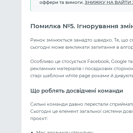
оффери та вимоги.
ЗНИЖКУ НА ВАЙТИ
Помилка №5. Ігнорування змі
Ринок змінюється занадто швидко. Те, що с
сьогодні може викликати запитання в алгор
Особливо це стосується Facebook, Google та
рекламних матеріалів і посадкових сторіно
старі шаблони white page роками й дивують
Що роблять досвідчені команди
Сильні команди давно перестали сприймати
Сьогодні це елемент загальної системи дов
проєкт:
Має зрозумілу структуру.