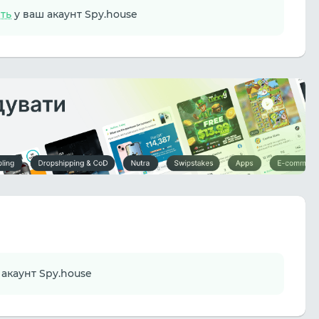
іть
у ваш акаунт Spy.house
 акаунт Spy.house