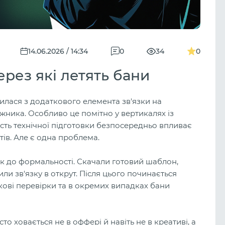
14.06.2026 / 14:34
0
34
0
рез які летять бани
лася з додаткового елемента зв'язки на
жника. Особливо це помітно у вертикалях із
ість технічної підготовки безпосередньо впливає
тів. Але є одна проблема.
 як до формальності. Скачали готовий шаблон,
ли зв'язку в открут. Після цього починається
ткові перевірки та в окремих випадках бани
о ховається не в оффері й навіть не в креативі, а