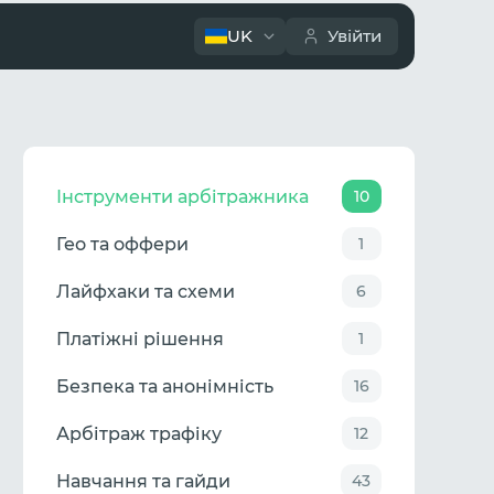
UK
Увійти
Інструменти арбітражника
10
Гео та оффери
1
Лайфхаки та схеми
6
Платіжні рішення
1
Безпека та анонімність
16
Арбітраж трафіку
12
Навчання та гайди
43