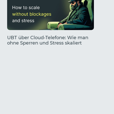
UBT über Cloud-Telefone: Wie man
TikTok
ohne Sperren und Stress skaliert
Ein vol
Finden 
Kombin