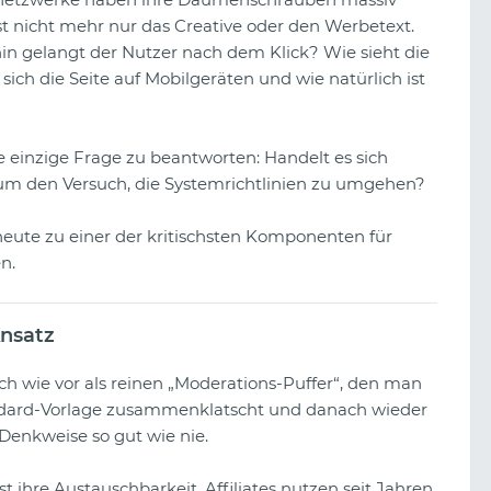
t nicht mehr nur das Creative oder den Werbetext.
n gelangt der Nutzer nach dem Klick? Wie sieht die
sich die Seite auf Mobilgeräten und wie natürlich ist
 einzige Frage zu beantworten: Handelt es sich
 um den Versuch, die Systemrichtlinien zu umgehen?
eute zu einer der kritischsten Komponenten für
n.
nsatz
ach wie vor als reinen „Moderations-Puffer“, den man
Ein Blick auf die Glücksspiel-
ndard-Vorlage zusammenklatscht und danach wieder
Kreativen von TikTok
 Denkweise so gut wie nie.
ihre Austauschbarkeit. Affiliates nutzen seit Jahren