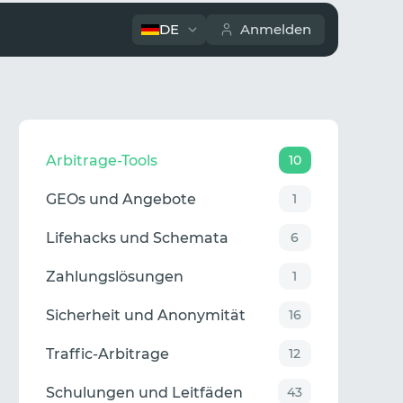
DE
Anmelden
Arbitrage-Tools
10
GEOs und Angebote
1
Lifehacks und Schemata
6
Zahlungslösungen
1
Sicherheit und Anonymität
16
Traffic-Arbitrage
12
Schulungen und Leitfäden
43