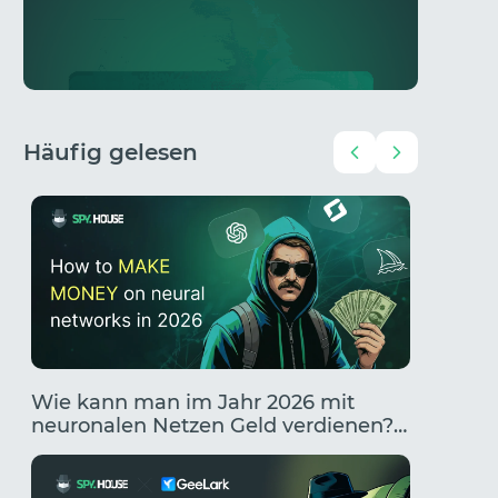
Häufig gelesen
Wie kann man im Jahr 2026 mit
Traffic
neuronalen Netzen Geld verdienen?
zum Ge
Die 10 besten Wege, mit KI Geld zu
KI
verdienen.