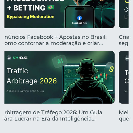
Anúncios Facebook + Apostas no Brasil:
Cria
Como contornar a moderação e criar
segme
anúncios clicáveis
renta
Arbitragem de Tráfego 2026: Um Guia
Melho
para Lucrar na Era da Inteligência
que e
Artificial