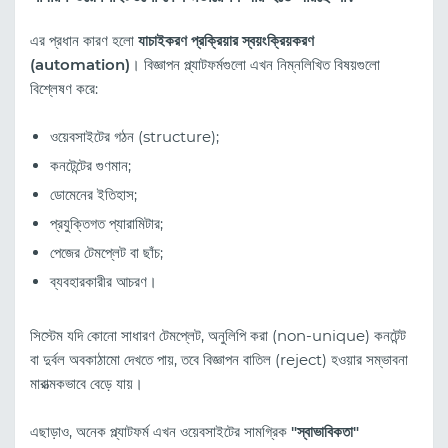
এর প্রধান কারণ হলো
যাচাইকরণ প্রক্রিয়ার স্বয়ংক্রিয়করণ
(automation)
। বিজ্ঞাপন প্ল্যাটফর্মগুলো এখন নিম্নলিখিত বিষয়গুলো
বিশ্লেষণ করে:
ওয়েবসাইটের গঠন (structure);
কনটেন্টের গুণমান;
ডোমেনের ইতিহাস;
প্রযুক্তিগত প্যারামিটার;
পেজের টেমপ্লেট বা ছাঁচ;
ব্যবহারকারীর আচরণ।
সিস্টেম যদি কোনো সাধারণ টেমপ্লেট, অনুলিপি করা (non-unique) কনটেন্ট
বা দুর্বল অবকাঠামো দেখতে পায়, তবে বিজ্ঞাপন বাতিল (reject) হওয়ার সম্ভাবনা
মারাত্মকভাবে বেড়ে যায়।
এছাড়াও, অনেক প্ল্যাটফর্ম এখন ওয়েবসাইটের সামগ্রিক
"স্বাভাবিকতা"