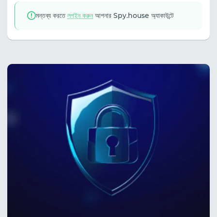
মন্তব্য করতে
লগইন করুন
আপনার Spy.house অ্যাকাউন্টে