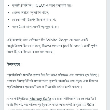
কনটেন্ট নির্দিষ্ট জিও (GEO)-র সাথে মানানসই হয়;
পেজের কাঠামো স্বাভাবিক থাকে;
কোনো স্পষ্ট টেমপ্লেটের ছাপ থাকে না;
অবকাঠামো আগে থেকেই প্রস্তুত থাকে।
এই কারণেই এখন বেশিরভাগ টিম White Page-কে কেবল একটি
আনুষ্ঠানিকতা হিসেবে না দেখে, বিজ্ঞাপন ফানেলের (ad funnel) একটি পূর্ণাঙ্গ
অংশ হিসেবে বিবেচনা করতে শুরু করেছে।
উপসংহার
অ্যাফিলিয়েট মার্কেটিং বাজার দিন দিন আরও পরিপক্ক এবং পেশাদার হয়ে উঠছে।
সাধারণ টেমপ্লেটনির্ভর সমাধানগুলো ক্রমেই অকার্যকর হয়ে পড়ছে এবং বিজ্ঞাপন
প্ল্যাটফর্মগুলোর প্রয়োজনীয়তা বা নিয়মাবলী কঠোর হতেই থাকছে।
এমন পরিস্থিতিতে,
Money Safe
-এর মতো সার্ভিসগুলো কেবল পেজ তৈরি
করার টুল নয়, বরং কাজের প্রক্রিয়াকে সহজ করার একটি মাধ্যম হয়ে উঠেছে।