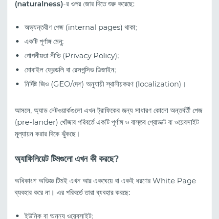
(naturalness)
-র ওপর জোর দিতে শুরু করেছে:
অভ্যন্তরীণ পেজ (internal pages) থাকা;
একটি পূর্ণাঙ্গ মেনু;
গোপনীয়তা নীতি (Privacy Policy);
মোবাইল ফ্রেন্ডলি বা রেসপন্সিভ ডিজাইন;
নির্দিষ্ট জিও (GEO/দেশ) অনুযায়ী স্থানীয়করণ (localization)।
আসলে, অ্যাড নেটওয়ার্কগুলো এখন ট্রাফিকের জন্য সাধারণ কোনো অন্তর্বর্তী পেজ
(pre-lander) খোঁজার পরিবর্তে একটি পূর্ণাঙ্গ ও বাস্তব প্রোডাক্ট বা ওয়েবসাইট
মূল্যায়ন করার দিকে ঝুঁকছে।
অ্যাফিলিয়েট টিমগুলো এখন কী করছে?
অধিকাংশ অভিজ্ঞ টিমই এখন আর একঘেয়ে বা একই ধরণের White Page
ব্যবহার করে না। এর পরিবর্তে তারা ব্যবহার করছে:
ইউনিক বা অনন্য ওয়েবসাইট;