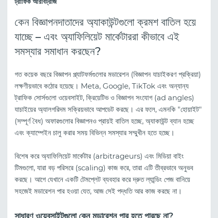
ট্রাফিক আরবিট্রাজ
কেন বিজ্ঞাপনদাতাদের অ্যাকাউন্টগুলো ক্রমশ বাতিল হয়ে
যাচ্ছে – এবং অ্যাফিলিয়েট মার্কেটাররা কীভাবে এই
সমস্যার সমাধান করছেন?
গত কয়েক বছরে বিজ্ঞাপন প্ল্যাটফর্মগুলোর মডারেশন (বিজ্ঞাপন যাচাইকরণ প্রক্রিয়া)
লক্ষণীয়ভাবে কঠোর হয়েছে। Meta, Google, TikTok এবং অন্যান্য
ট্রাফিক সোর্সগুলো ওয়েবসাইট, ক্রিয়েটিভ ও বিজ্ঞাপন সংযোগ (ad angles)
যাচাইয়ের অ্যালগরিদম সক্রিয়ভাবে আপডেট করছে। এর ফলে, এমনকি "হোয়াইট"
(সম্পূর্ণ বৈধ) অফারগুলোর বিজ্ঞাপনও প্রায়ই বাতিল হচ্ছে, অ্যাকাউন্ট ব্যান হচ্ছে
এবং ক্যাম্পেইন চালু করার সময় বিভিন্ন সমস্যার সম্মুখীন হতে হচ্ছে।
বিশেষ করে অ্যাফিলিয়েট মার্কেটার (arbitrageurs) এবং মিডিয়া বাইং
টিমগুলো, যারা বড় পরিসরে (scaling) কাজ করে, তারা এটি তীব্রভাবে অনুভব
করছে। আগে যেখানে একটি টেমপ্লেট ব্যবহার করে দ্রুত ল্যান্ডিং পেজ বানিয়ে
সহজেই মডারেশন পার হওয়া যেত, আজ সেই পদ্ধতি আর কাজ করছে না।
সাধারণ ওয়েবসাইটগুলো কেন মডারেশন পার হতে পারছে না?