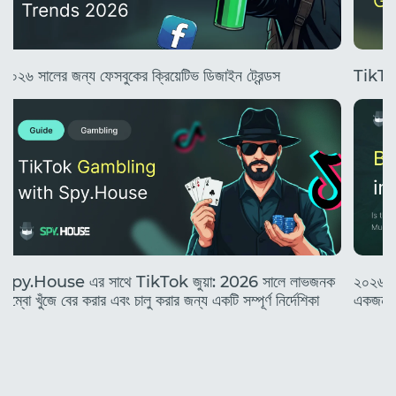
২০২৬ সালের জন্য ফেসবুকের ক্রিয়েটিভ ডিজাইন ট্রেন্ডস
TikTok 
Spy.House এর সাথে TikTok জুয়া: 2026 সালে লাভজনক
২০২৬ সা
কম্বো খুঁজে বের করার এবং চালু করার জন্য একটি সম্পূর্ণ নির্দেশিকা
একজন নত