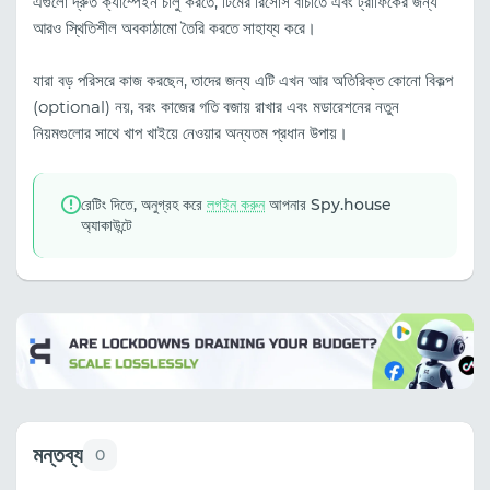
এগুলো দ্রুত ক্যাম্পেইন চালু করতে, টিমের রিসোর্স বাঁচাতে এবং ট্রাফিকের জন্য
আরও স্থিতিশীল অবকাঠামো তৈরি করতে সাহায্য করে।
যারা বড় পরিসরে কাজ করছেন, তাদের জন্য এটি এখন আর অতিরিক্ত কোনো বিকল্প
(optional) নয়, বরং কাজের গতি বজায় রাখার এবং মডারেশনের নতুন
নিয়মগুলোর সাথে খাপ খাইয়ে নেওয়ার অন্যতম প্রধান উপায়।
রেটিং দিতে, অনুগ্রহ করে
লগইন করুন
আপনার Spy.house
অ্যাকাউন্টে
মন্তব্য
0