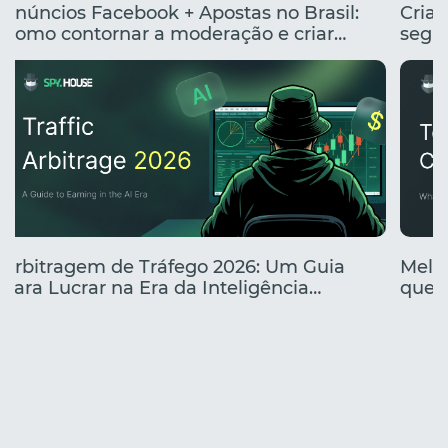
Anúncios Facebook + Apostas no Brasil:
Cria
Como contornar a moderação e criar
segme
anúncios clicáveis
renta
Arbitragem de Tráfego 2026: Um Guia
Melho
para Lucrar na Era da Inteligência
que e
Artificial