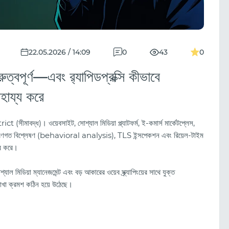
22.05.2026 / 14:09
0
43
0
রুত্বপূর্ণ—এবং র‍্যাপিডপ্রক্সি কীভাবে
হায্য করে
 (সীমাবদ্ধ)। ওয়েবসাইট, সোশ্যাল মিডিয়া প্ল্যাটফর্ম, ই-কমার্স মার্কেটপ্লেস,
্টিং, আচরণগত বিশ্লেষণ (behavioral analysis), TLS ইন্সপেকশন এবং রিয়েল-টাইম
ভর করে।
যাল মিডিয়া ম্যানেজমেন্ট এবং বড় আকারের ওয়েব স্ক্র্যাপিংয়ের সাথে যুক্ত
য় রাখা ক্রমশ কঠিন হয়ে উঠেছে।