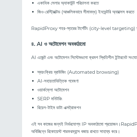
একাধিক সেলার অ্যাকাউন্ট পরিচালনা করতে
জিও-রেস্ট্রিক্টেড (আঞ্চলিকভাবে সীমাবদ্ধ) ইনভেন্টরি অ্যাক্সেস করতে
RapidProxy শহর-স্তরের টার্গেটিং (city-level targeting) সমর্থ
৪. AI ও অটোমেশন অবকাঠামো
AI এজেন্ট এবং অটোমেশন সিস্টেমগুলো ক্রমশ স্থিতিশীল ইন্টারনেট সংয
স্বয়ংক্রিয় ব্রাউজিং (Automated browsing)
AI-সহায়তাভিত্তিক গবেষণা
ওয়ার্কফ্লো অটোমেশন
SERP মনিটরিং
রিয়েল-টাইম ডাটা এক্সট্রাকশন
এই সব কাজের জন্যই নির্ভরযোগ্য IP অবকাঠামো প্রয়োজন।RapidProx
অবিচ্ছিন্ন রিকোয়েস্ট পারফরম্যান্স বজায় রাখতে সাহায্য করে।