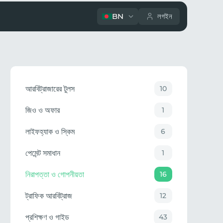
BN
লগইন
আরবিট্রাজারের টুলস
10
জিও ও অফার
1
লাইফহ্যাক ও স্কিম
6
পেমেন্ট সমাধান
1
নিরাপত্তা ও গোপনীয়তা
16
ট্রাফিক আরবিট্রাজ
12
প্রশিক্ষণ ও গাইড
43