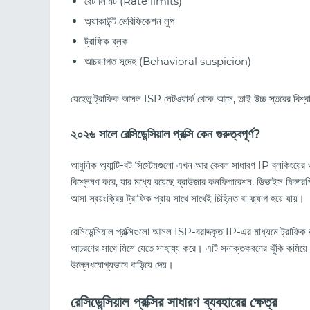
রেট লিমিট (Rate limits)
অ্যাকাউন্ট ভেরিফিকেশন লুপ
ট্রাফিক ব্লক
আচরণগত সন্দেহ (Behavioral suspicion)
যেহেতু ট্রাফিক আসল ISP নেটওয়ার্ক থেকে আসে, তাই উচ্চ স্তরের বিশ্ব
২০২৬ সালে রেসিডেন্সিয়াল প্রক্সি কেন গুরুত্বপূর্ণ?
আধুনিক অ্যান্টি-বট সিস্টেমগুলো এখন আর কেবল সাধারণ IP ব্লকিংয়ের ও
বিশ্লেষণ করে, যার মধ্যে রয়েছে ব্রাউজার কনফিগারেশন, ডিভাইস ফিঙ্গারপ্র
আসা স্বয়ংক্রিয় ট্রাফিক প্রায় সাথে সাথেই চিহ্নিত বা ফ্ল্যাগ হয়ে যায়।
রেসিডেন্সিয়াল প্রক্সিগুলো আসল ISP-বরাদ্দকৃত IP-এর মাধ্যমে ট্রাফিক
আচরণের সাথে মিশে যেতে সাহায্য করে। এটি সনাক্তকরণের ঝুঁকি কমিয়ে অটো
উল্লেখযোগ্যভাবে বাড়িয়ে দেয়।
রেসিডেন্সিয়াল প্রক্সির সাধারণ ব্যবহারের ক্ষেত্র