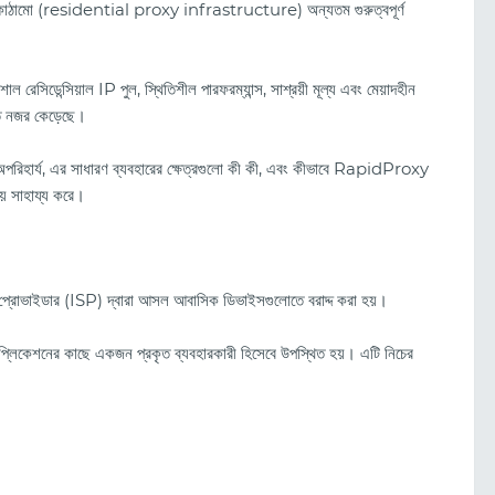
সি অবকাঠামো (residential proxy infrastructure) অন্যতম গুরুত্বপূর্ণ
শাল রেসিডেন্সিয়াল IP পুল, স্থিতিশীল পারফরম্যান্স, সাশ্রয়ী মূল্য এবং মেয়াদহীন
ত নজর কেড়েছে।
 অপরিহার্য, এর সাধারণ ব্যবহারের ক্ষেত্রগুলো কী কী, এবং কীভাবে RapidProxy
ায় সাহায্য করে।
্ভিস প্রোভাইডার (ISP) দ্বারা আসল আবাসিক ডিভাইসগুলোতে বরাদ্দ করা হয়।
অ্যাপ্লিকেশনের কাছে একজন প্রকৃত ব্যবহারকারী হিসেবে উপস্থিত হয়। এটি নিচের
ক্লিকেন পর্যালোচনা (২০২৬): বৈশিষ্ট্য, ট্র্যাফিকের মান এবং
কীভাবে প্রচারণা শুরু করবেন