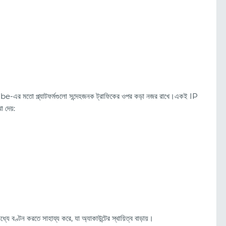
মতো প্ল্যাটফর্মগুলো সন্দেহজনক ট্রাফিকের ওপর কড়া নজর রাখে।একই IP
া দেয়:
 মধ্যে বণ্টন করতে সাহায্য করে, যা অ্যাকাউন্টের স্থায়িত্ব বাড়ায়।