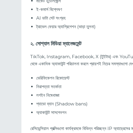
মার্কেট ইন্টেলিজেন্স
ই-কমার্স বিশ্লেষণ
AI ডাটা সেট সংগ্রহ
ট্রাভেল ফেয়ার অ্যাগ্রিগেশন (ভাড়া তুলনা)
২. সোশ্যাল মিডিয়া ম্যানেজমেন্ট
TikTok, Instagram, Facebook, X (টুইটার) এবং YouTube-এর 
থেকে একাধিক অ্যাকাউন্ট পরিচালনা করলে প্রায়শই নিচের সমস্যাগুলো দেখ
ভেরিফিকেশন রিকোয়েস্ট
নিরাপত্তা সতর্কতা
লগইন নিষেধাজ্ঞা
শ্যাডো ব্যান (Shadow bans)
অ্যাকাউন্ট সাসপেনশন
রেসিডেন্সিয়াল প্রক্সিগুলো কার্যক্রমকে বিভিন্ন পরিচ্ছন্ন IP অ্যাড্রেসের