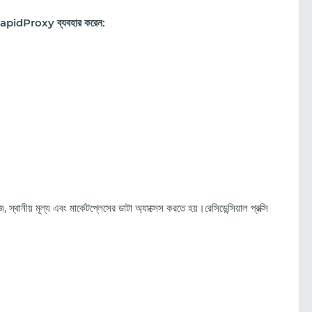
াথে RapidProxy ব্যবহার করেন:
েজ, স্থানীয় মূল্য এবং মার্কেটপ্লেসের ডাটা অ্যাক্সেস করতে হয়।রেসিডেন্সিয়াল প্রক্সি