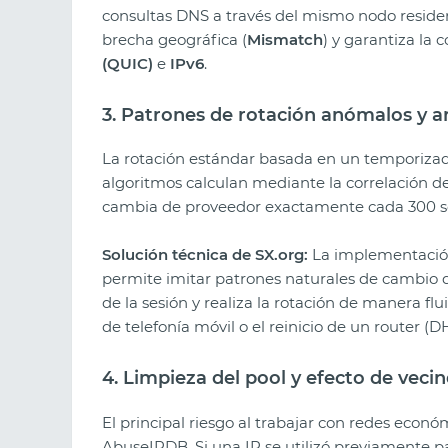
consultas DNS a través del mismo nodo residenc
brecha geográfica (
Mismatch
) y garantiza la
(QUIC)
e
IPv6
.
3. Patrones de rotación anómalos y an
La rotación estándar basada en un temporizado
algoritmos calculan mediante la correlación d
cambia de proveedor exactamente cada 300 
Solución técnica de SX.org:
La implementació
permite imitar patrones naturales de cambio d
de la sesión y realiza la rotación de manera flu
de telefonía móvil o el reinicio de un router (
4. Limpieza del pool y efecto de vecin
El principal riesgo al trabajar con redes econ
AbuseIPDB. Si una IP se utilizó previamente p