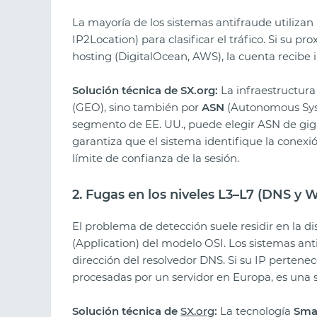
La mayoría de los sistemas antifraude utiliza
IP2Location) para clasificar el tráfico. Si su
hosting (DigitalOcean, AWS), la cuenta recibe
Solución técnica de SX.org:
La infraestructura 
(GEO), sino también por
ASN
(Autonomous Syst
segmento de EE. UU., puede elegir ASN de gi
garantiza que el sistema identifique la conex
límite de confianza de la sesión.
2. Fugas en los niveles L3–L7 (DNS y
El problema de detección suele residir en la dis
(Application) del modelo OSI. Los sistemas ant
dirección del resolvedor DNS. Si su IP pertenec
procesadas por un servidor en Europa, es una s
Solución técnica de
SX.org
:
La tecnología
Sma