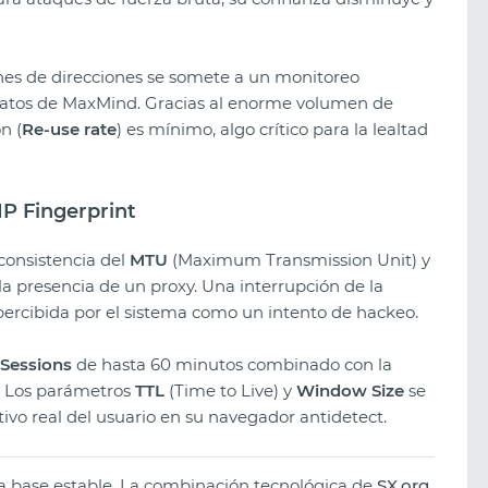
nes de direcciones se somete a un monitoreo
datos de MaxMind. Gracias al enorme volumen de
n (
Re-use rate
) es mínimo, algo crítico para la lealtad
/IP Fingerprint
onsistencia del
MTU
(Maximum Transmission Unit) y
la presencia de un proxy. Una interrupción de la
ercibida por el sistema como un intento de hackeo.
 Sessions
de hasta 60 minutos combinado con la
o. Los parámetros
TTL
(Time to Live) y
Window Size
se
tivo real del usuario en su navegador antidetect.
una base estable. La combinación tecnológica de
SX.org