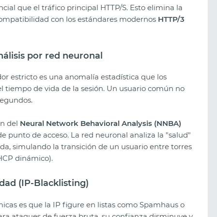
ial que el tráfico principal HTTP/S. Esto elimina la
 compatibilidad con los estándares modernos
HTTP/3
álisis por red neuronal
r estricto es una anomalía estadística que los
el tiempo de vida de la sesión. Un usuario común no
segundos.
n del
Neural Network Behavioral Analysis (NNBA)
e punto de acceso. La red neuronal analiza la "salud"
ida, simulando la transición de un usuario entre torres
DHCP dinámico).
dad (IP-Blacklisting)
ómicas es que la IP figure en listas como Spamhaus o
ara ataques de fuerza bruta, su confianza disminuye y