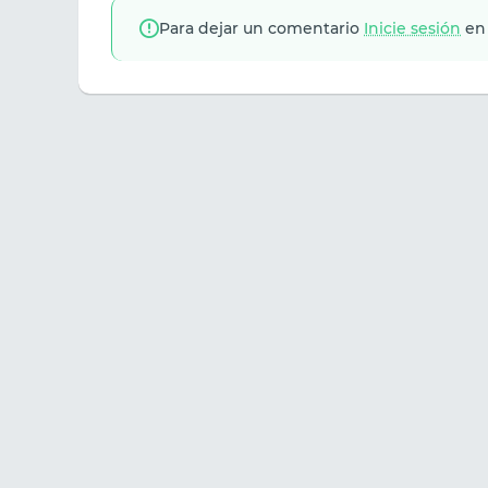
Para dejar un comentario
Inicie sesión
en 