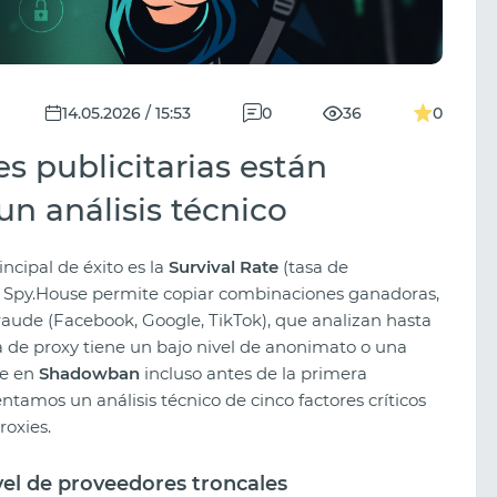
14.05.2026 / 15:53
0
36
0
es publicitarias están
un análisis técnico
incipal de éxito es la
Survival Rate
(tasa de
de Spy.House permite copiar combinaciones ganadoras,
fraude (Facebook, Google, TikTok), que analizan hasta
a de proxy tiene un bajo nivel de anonimato o una
ae en
Shadowban
incluso antes de la primera
tamos un análisis técnico de cinco factores críticos
roxies.
ivel de proveedores troncales