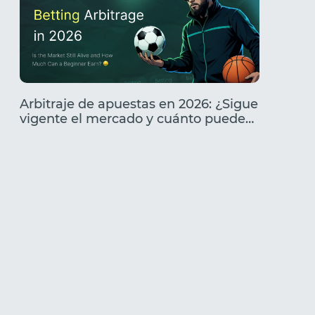
Arbitraje de apuestas en 2026: ¿Sigue
Análisi
vigente el mercado y cuánto puede
Caracte
ganar un principiante?
cómo l