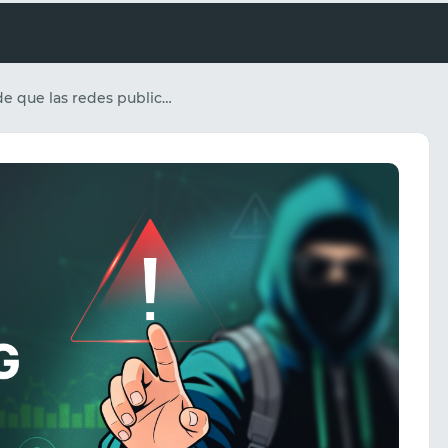
5 señales de que las redes publicitarias están detectando tus proxies: un análisis técnico