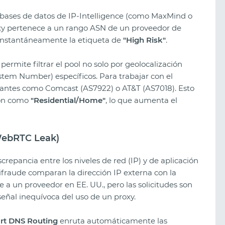
n bases de datos de IP-Intelligence (como MaxMind o
 proxy pertenece a un rango ASN de un proveedor de
 instantáneamente la etiqueta de
"High Risk"
.
permite filtrar el pool no solo por geolocalización
em Number) específicos. Para trabajar con el
gantes como Comcast (AS7922) o AT&T (AS7018). Esto
ión como
"Residential/Home"
, lo que aumenta el
 WebRTC Leak)
crepancia entre los niveles de red (IP) y de aplicación
ifraude comparan la dirección IP externa con la
Los mejores sorteos creativos de
e a un proveedor en EE. UU., pero las solicitudes son
2026: qué funciona ahora
eñal inequívoca del uso de un proxy.
rt DNS Routing
enruta automáticamente las