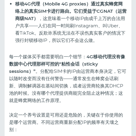
移动4G代理（Mobile 4G proxies）
通过真实蜂窝网
络上的真实SIM卡进行路由。它们受益于
CGNAT（运营
商级NAT）
，这意味着一个移动IP由成千上万的合法用
户共享——人们在同一时间刷Instagram、叫Uber、
看TikTok。反欺诈系统无法在不误伤真实客户的情况下
强行封锁移动IP，所以它们不会这么做。
每一个媒体买手都需要明白一个细节：
4G移动代理没有像
数据中心代理那样可控的“粘性会话（sticky
sessions）”
。分配给SIM卡的IP由运营商本身决定，它可
以随时改变而没有任何警告——通常发生在蜂窝会话刷
新、调制解调器在基站间切换，或者运营商轮换其DHCP
池的时候。没有哪个代理提供商能完全阻止这种情况；这
就是蜂窝网络的工作原理。
决定一个养号设置是可用还是危险的，关键在于你使用的
是哪个运营商。不同运营商重新分配IP的频率有天壤之
别：