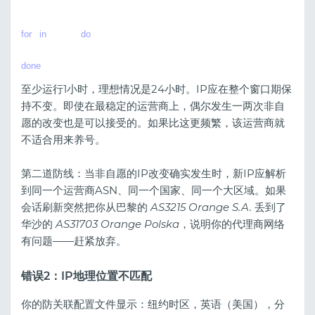
for
 i 
in
 {1..60}; 
do
  curl --proxy http://user:
pass@proxy.example.com
:8080 https://ipinfo.io/
done
至少运行1小时，理想情况是24小时。IP应在整个窗口期保
持不变。即使在最稳定的运营商上，偶尔发生一两次非自
愿的改变也是可以接受的。如果比这更频繁，该运营商就
不适合用来养号。
第二道防线：当非自愿的IP改变确实发生时，新IP应解析
到同一个运营商ASN、同一个国家、同一个大区域。如果
会话刷新突然把你从巴黎的
AS3215 Orange S.A.
丢到了
华沙的
AS31703 Orange Polska
，说明你的代理商网络
有问题——赶紧放弃。
错误2：IP地理位置不匹配
你的防关联配置文件显示：纽约时区，英语（美国），分