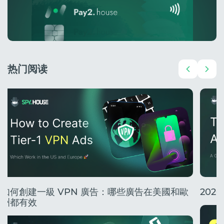
热门阅读
如何創建一級 VPN 廣告：哪些廣告在美國和歐
20
洲都有效