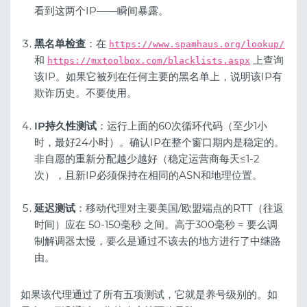
看到这两个IP——瞬间暴露。
黑名单检查
：在
https://www.spamhaus.org/lookup/
和
上查询
https://mxtoolbox.com/blacklists.aspx
该IP。如果它被列在任何主要的黑名单上，说明该IP有
欺诈历史。不要使用。
IP持久性测试
：运行上面的60次循环代码（至少1小
时，最好24小时）。确认IP在整个窗口期内是稳定的。
非自愿的重新分配越少越好（稳定运营商每天≤1-2
次），且新IP必须保持在相同的ASN和地理位置。
延迟测试
：移动代理对主要美国/欧盟端点的RTT（往返
时间）应在 50-150毫秒 之间。高于300毫秒 = 要么调
制解调器太慢，要么是通过不该去的地方进行了中继路
由。
如果该代理通过了所有五项测试，它就是养号级别的。如