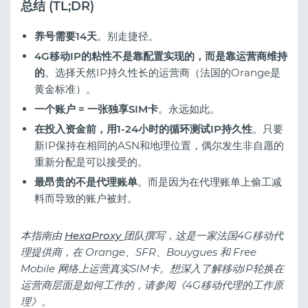
总结 (TL;DR)
养号需要14天
。别走捷径。
4G移动IP的粘性不是靠配置实现的，而是靠运营商维持
的
。选择天然IP持久性长的运营商（法国的Orange是
黄金标准）。
一个账户 = 一张独享SIM卡
。永远如此。
在投入资金前，用1-24小时的循环测试IP持久性
。只要
新IP保持在相同的ASN和地理位置，偶尔发生非自愿的
重新分配是可以接受的。
最昂贵的不是代理账单
。而是因为在代理账单上偷工减
料而导致的账户被封。
本指南由
HexaProxy
团队撰写，这是一家法国4G移动代
理提供商，在 Orange、SFR、Bouygues 和 Free
Mobile 网络上运营真实SIM卡。想深入了解移动IP轮换在
运营商层面是如何工作的，请参阅《4G移动代理的工作原
理》。