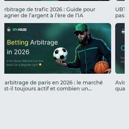
Arbitrage de trafic 2026 : Guide pour
UBT 
gagner de l’argent à l’ère de l’IA
passe
stress
L’arbitrage de paris en 2026 : le marché
Avis 
est-il toujours actif et combien un
quali
débutant peut-il gagner ?
camp