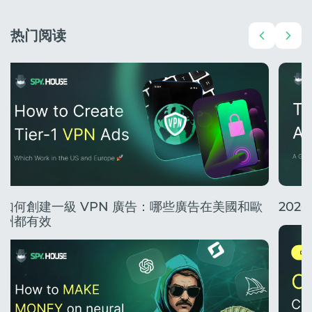
热门阅读
如何創建一級 VPN 廣告：哪些廣告在美國和歐
20
洲都有效