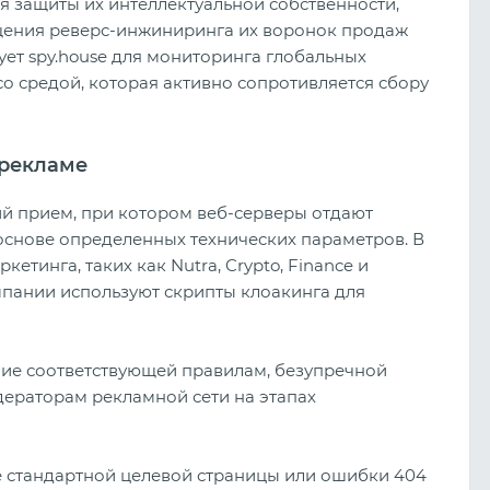
 защиты их интеллектуальной собственности,
щения реверс-инжиниринга их воронок продаж
ет spy.house для мониторинга глобальных
о средой, которая активно сопротивляется сбору
 рекламе
ий прием, при котором веб-серверы отдают
основе определенных технических параметров. В
тинга, таких как Nutra, Crypto, Finance и
пании используют скрипты клоакинга для
е соответствующей правилам, безупречной
одераторам рекламной сети на этапах
стандартной целевой страницы или ошибки 404