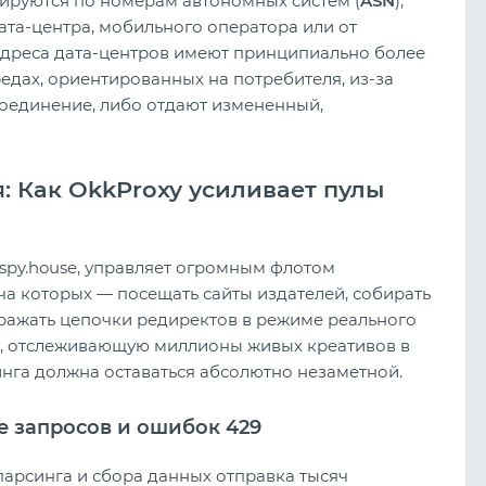
цируются по номерам автономных систем (
ASN
),
ата-центра, мобильного оператора или от
-адреса дата-центров имеют принципиально более
средах, ориентированных на потребителя, из-за
оединение, либо отдают измененный,
: Как OkkProxy усиливает пулы
spy.house, управляет огромным флотом
а которых — посещать сайты издателей, собирать
бражать цепочки редиректов в режиме реального
х, отслеживающую миллионы живых креативов в
инга должна оставаться абсолютно незаметной.
е запросов и ошибок 429
арсинга и сбора данных отправка тысяч