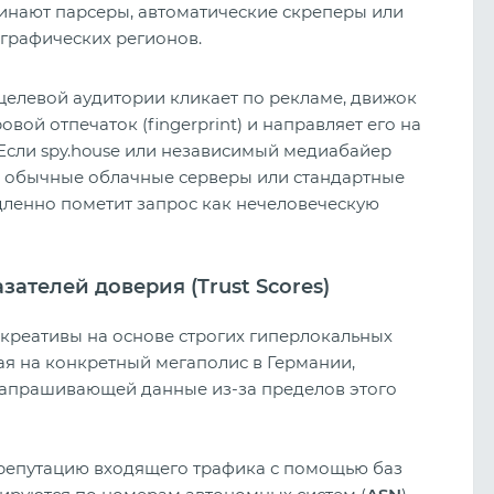
инают парсеры, автоматические скреперы или
ографических регионов.
целевой аудитории кликает по рекламе, движок
вой отпечаток (fingerprint) и направляет его на
 Если spy.house или независимый медиабайер
уя обычные облачные серверы или стандартные
дленно пометит запрос как нечеловеческую
ателей доверия (Trust Scores)
креативы на основе строгих гиперлокальных
ая на конкретный мегаполис в Германии,
запрашивающей данные из-за пределов этого
-репутацию входящего трафика с помощью баз