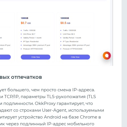
вых отпечатков
т большего, чем просто смена IP-адреса.
и TCP/IP, параметры TLS-рукопожатия (TLS
 подлинности. OkkProxy гарантирует, что
адают со строками User-Agent, используемыми
тирует устройство Android на базе Chrome в
фик через подлинный IP-адрес мобильного