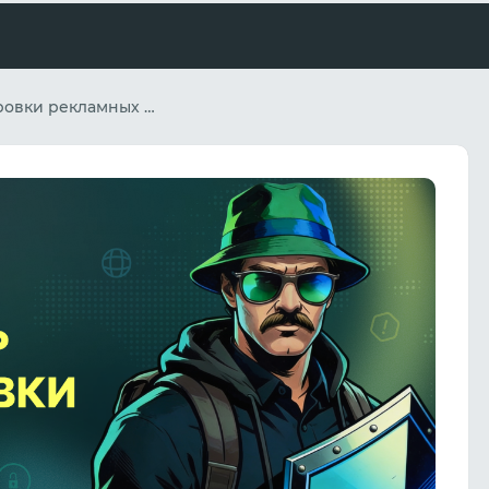
Обход маскировки рекламных сетей и географических ограничений: синергия решений для веб-скрейпинга от Spy.house и OkkProxy в 2026 году