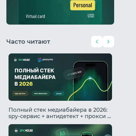
Часто читают
 в
Полный стек медиабайера в 2026:
Топовы
spy-сервис + антидетект + прокси –
что ра
как подружить инструменты
работа