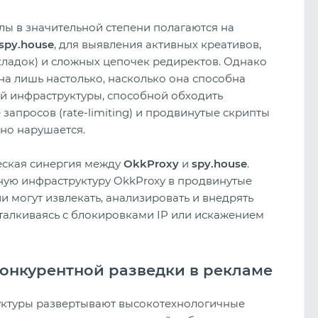
лы в значительной степени полагаются на
spy.house
, для выявления активных креативов,
ладок) и сложных цепочек редиректов. Однако
а лишь настолько, насколько она способна
ой инфраструктуры, способной обходить
запросов (rate-limiting) и продвинутые скрипты
но нарушается.
еская синергия между
OkkProxy
и
spy.house
.
ную инфраструктуру OkkProxy в продвинутые
и могут извлекать, анализировать и внедрять
талкиваясь с блокировками IP или искажением
Разбор креативов для гемблинга
конкурентной разведки в рекламе
TikTok
уктуры развертывают высокотехнологичные